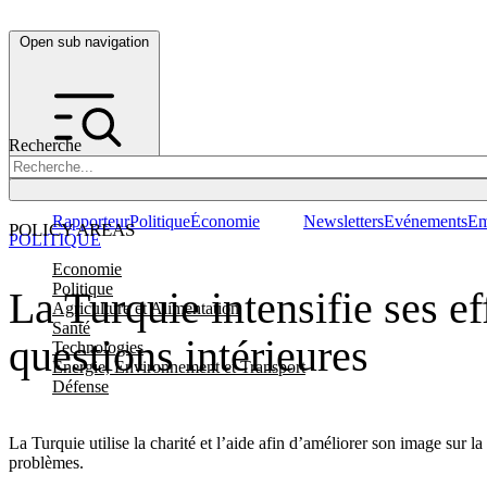
Open sub navigation
Recherche
Rapporteur
Politique
Économie
Newsletters
Evénements
Em
POLICY AREAS
POLITIQUE
Economie
Politique
La Turquie intensifie ses ef
Agriculture et Alimentation
Santé
questions intérieures
Technologies
Energie, Environnement et Transport
Défense
La Turquie utilise la charité et l’aide afin d’améliorer son image sur la
problèmes.