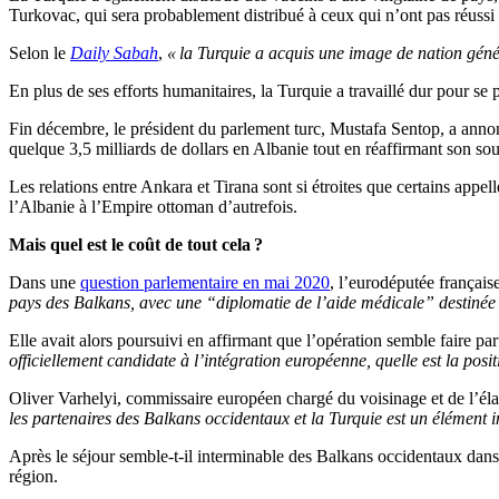
Turkovac, qui sera probablement distribué à ceux qui n’ont pas réussi
Selon le
Daily Sabah
,
« la Turquie a acquis une image de nation géné
En plus de ses efforts humanitaires, la Turquie a travaillé dur pour 
Fin décembre, le président du parlement turc, Mustafa Sentop, a annon
quelque 3,5 milliards de dollars en Albanie tout en réaffirmant son so
Les relations entre Ankara et Tirana sont si étroites que certains app
l’Albanie à l’Empire ottoman d’autrefois.
Mais quel est le coût de tout cela ?
Dans une
question parlementaire en mai 2020
, l’eurodéputée français
pays des Balkans, avec une “diplomatie de l’aide médicale” destinée à
Elle avait alors poursuivi en affirmant que l’opération semble faire par
officiellement candidate à l’intégration européenne, quelle est la pos
Oliver Varhelyi, commissaire européen chargé du voisinage et de l’é
les partenaires des Balkans occidentaux et la Turquie est un élément i
Après le séjour semble-t-il interminable des Balkans occidentaux dans 
région.