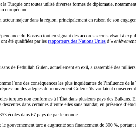
 la Turquie ont toutes utilisé diverses formes de diplomatie, notammen
ion européenne.
cteur majeur dans la région, principalement en raison de son engagement
ndépendance du Kosovo tout en signant des accords secrets visant à ex
ont été qualifiées par les
rapporteurs des Nations Unies
d’
« enlèvements
isans de Fethullah Gulen, actuellement en exil, a rassemblé des millier
me l’une des conséquences les plus inquiétantes de l’influence de la Turq
te répression des adeptes du mouvement Gulen s’ils voulaient conserver 
oles turques non conformes à l’État dans plusieurs pays des Balkans. E
s descentes dans certaines d’entre elles sans mandat, en présence d’étud
 353 écoles dans 67 pays de par le monde.
ue le gouvernement turc a augmenté son financement de 300 %, portant 