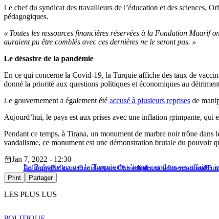
Le chef du syndicat des travailleurs de l’éducation et des sciences, Or
pédagogiques.
« Toutes les ressources financières réservées à la Fondation Maarif on
auraient pu être comblés avec ces dernières ne le seront pas. »
Le désastre de la pandémie
En ce qui concerne la Covid-19, la Turquie affiche des taux de vaccina
donné la priorité aux questions politiques et économiques au détriment
Le gouvernement a également été
accusé à plusieurs reprises
de manipu
Aujourd’hui, le pays est aux prises avec une inflation grimpante, qui 
Pendant ce temps, à Tirana, un monument de marbre noir trône dans l
vandalisme, ce monument est une démonstration brutale du pouvoir que 
Jan 7, 2022 - 12:30
La Bulgarie accuse la Turquie de s’immiscer dans ses affaires in
Politique
Balkans Occidentaux
Chine
diplomatie
International
Tur
Print
Partager
LES PLUS LUS
POLITIQUE