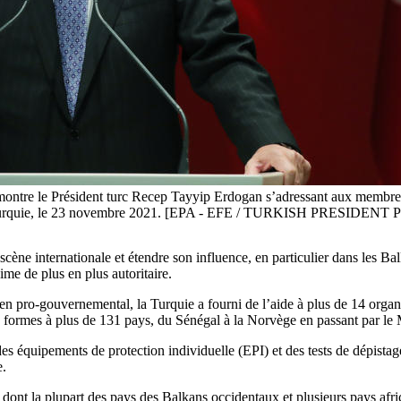
c montre le Président turc Recep Tayyip Erdogan s’adressant aux membre
, en Turquie, le 23 novembre 2021. [EPA - EFE / TURKISH PRESIDEN
a scène internationale et étendre son influence, en particulier dans les Ba
me de plus en plus autoritaire.
ien pro-gouvernemental, la Turquie a fourni de l’aide à plus de 14 orga
s formes à plus de 131 pays, du Sénégal à la Norvège en passant par l
 des équipements de protection individuelle (EPI) et des tests de dépista
e.
 dont la plupart des pays des Balkans occidentaux et plusieurs pays afr