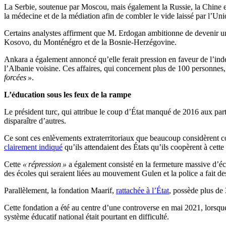
La Serbie, soutenue par Moscou, mais également la Russie, la Chine et
la médecine et de la médiation afin de combler le vide laissé par l’Un
Certains analystes affirment que M. Erdogan ambitionne de devenir un a
Kosovo, du Monténégro et de la Bosnie-Herzégovine.
Ankara a également annoncé qu’elle ferait pression en faveur de l’i
l’Albanie voisine. Ces affaires, qui concernent plus de 100 personnes, 
forcées »
.
L’éducation sous les feux de la rampe
Le président turc, qui attribue le coup d’État manqué de 2016 aux part
disparaître d’autres.
Ce sont ces enlèvements extraterritoriaux que beaucoup considèrent com
clairement indiqué
qu’ils attendaient des États qu’ils coopèrent à cet
Cette
« répression »
a également consisté en la fermeture massive d’éc
des écoles qui seraient liées au mouvement Gulen et la police a fait de
Parallèlement, la fondation Maarif,
rattachée à l’État
, possède plus de
Cette fondation a été au centre d’une controverse en mai 2021, lorsq
système éducatif national était pourtant en difficulté.