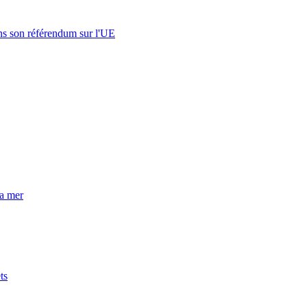
s son référendum sur l'UE
la mer
ts