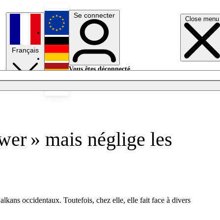
Se connecter
Close menu
English
Français
Deutsch
Vous êtes déconnecté.
Se connecter
Español
Lumières éteintes
ower » mais néglige les
alkans occidentaux. Toutefois, chez elle, elle fait face à divers