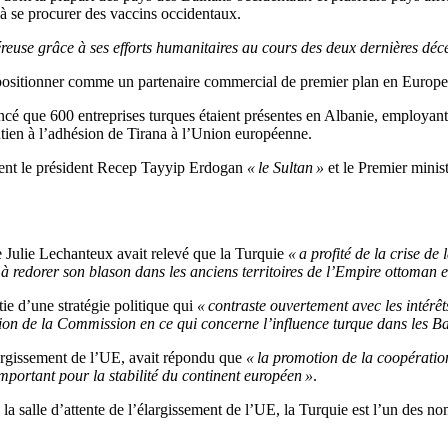
 à se procurer des vaccins occidentaux.
reuse grâce à ses efforts humanitaires au cours des deux dernières déc
se positionner comme un partenaire commercial de premier plan en Europe
cé que 600 entreprises turques étaient présentes en Albanie, employant 
utien à l’adhésion de Tirana à l’Union européenne.
ellent le président Recep Tayyip Erdogan
« le Sultan »
et le Premier mini
e Julie Lechanteux avait relevé que la Turquie
« a profité de la crise de
 redorer son blason dans les anciens territoires de l’Empire ottoman et
tie d’une stratégie politique qui
« contraste ouvertement avec les intérê
ition de la Commission en ce qui concerne l’influence turque dans les B
largissement de l’UE, avait répondu que
« la promotion de la coopératio
mportant pour la stabilité du continent européen »
.
la salle d’attente de l’élargissement de l’UE, la Turquie est l’un des no