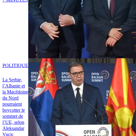
POLITIQUE
La Serbie,
l’Albanie et
la Macédoine
du Nord
pourraient
boycotter le
sommet de
l’UE, selon
Aleksandar
Vucic