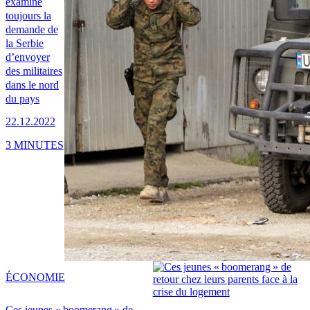
examine
toujours la
demande de
la Serbie
d’envoyer
des militaires
dans le nord
du pays
22.12.2022
3 MINUTES
ÉCONOMIE
Ces jeunes « boomerang » de