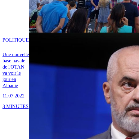
POLITIQUE
Une nouvelle
base navale
de l'OTAN
va voir le
jour en
Albanie
11.07.2022
3 MINUTES