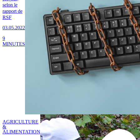
selon le
rapport de
RSF
03.05.2022
9
MINUTES
AGRICULTURE
&
ALIMENTATION