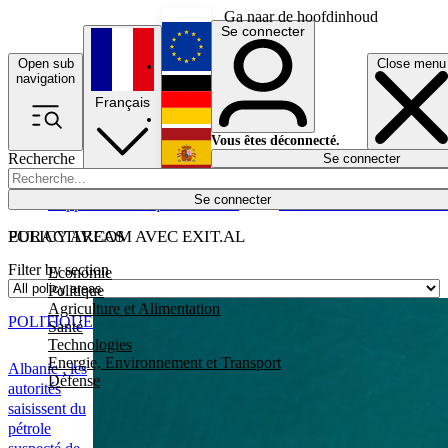
Ga naar de hoofdinhoud
Se connecter
Open sub
Close menu
English
navigation
Français
Deutsch
Vous êtes déconnecté.
Recherche
Se connecter
Español
Lumières éteintes
Se connecter
Rapporteur
Politique
Économie
Newsletters
Evénements
Em
POLICY AREAS
EURACTIV.COM AVEC EXIT.AL
Filter by section
Economie
Politique
Agriculture et Alimentation
POLITIQUE
Santé
Technologies
Energie, Environnement et Transport
Albanie : les
Défense
autorités
saisissent du
pétrole