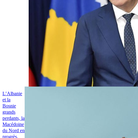
L’Albanie
et la
Bosnie
grands
perdants, la
Macédoine
du Nord en
progrès,