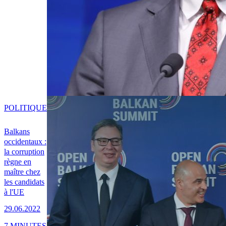
POLITIQUE
Balkans
occidentaux :
la corruption
règne en
maître chez
les candidats
à l'UE
29.06.2022
7 MINUTES