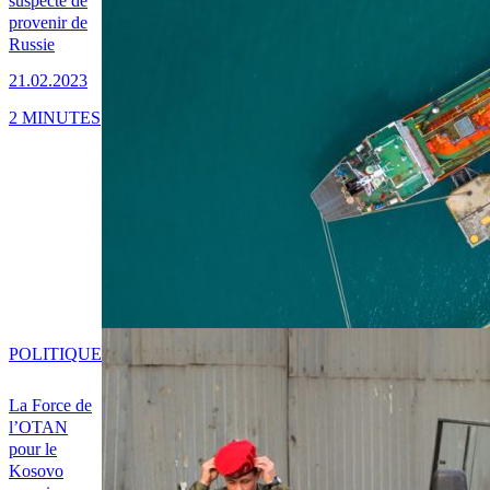
suspecté de
provenir de
Russie
21.02.2023
2 MINUTES
POLITIQUE
La Force de
l’OTAN
pour le
Kosovo