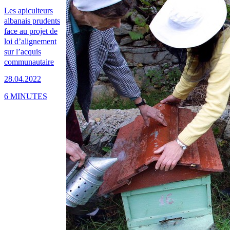
Les apiculteurs
albanais prudents
face au projet de
loi d’alignement
sur l’acquis
communautaire
28.04.2022
6 MINUTES