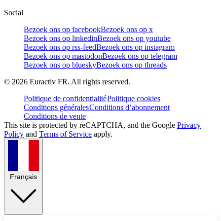
Social
Bezoek ons op facebook
Bezoek ons op x
Bezoek ons op linkedin
Bezoek ons op youtube
Bezoek ons op rss-feed
Bezoek ons op instagram
Bezoek ons op mastodon
Bezoek ons op telegram
Bezoek ons op bluesky
Bezoek ons op threads
©
2026
Euractiv FR. All rights reserved.
Politique de confidentialité
Politique cookies
Conditions générales
Conditions d’abonnement
Conditions de vente
This site is protected by reCAPTCHA, and the Google
Privacy
Policy
and
Terms of Service
apply.
Français