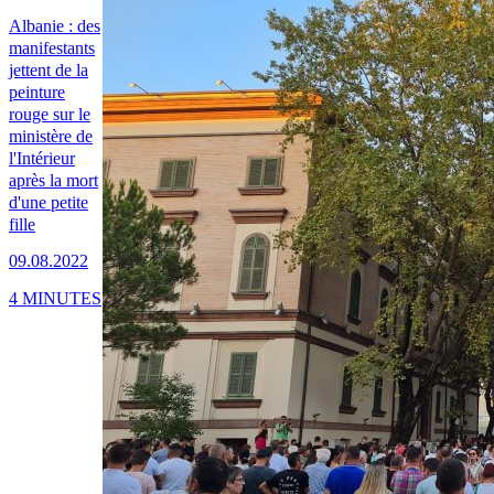
Albanie : des
manifestants
jettent de la
peinture
rouge sur le
ministère de
l'Intérieur
après la mort
d'une petite
fille
09.08.2022
4 MINUTES