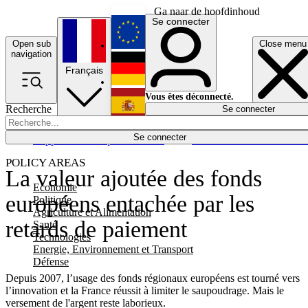
Ga naar de hoofdinhoud
Se connecter
Open sub
Close menu
English
navigation
Français
Deutsch
Vous êtes déconnecté.
Recherche
Se connecter
Español
Lumières éteintes
Se connecter
Rapporteur
Politique
Économie
Newsletters
Evénements
Em
POLICY AREAS
La valeur ajoutée des fonds
Economie
européens entachée par les
Politique
Agriculture et Alimentation
retards de paiement
Santé
Technologies
Energie, Environnement et Transport
Défense
Depuis 2007, l’usage des fonds régionaux européens est tourné vers
l’innovation et la France réussit à limiter le saupoudrage. Mais le
versement de l'argent reste laborieux.