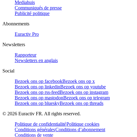
Mediahuis
Communiqués de presse
Publicité politique
Abonnements
Euractiv Pro
Newsletters
Rapporteur
Newsletters en anglais
Social
Bezoek ons op facebook
Bezoek ons op x
Bezoek ons op linkedin
Bezoek ons op youtube
Bezoek ons op rss-feed
Bezoek ons op instagram
Bezoek ons op mastodon
Bezoek ons op telegram
Bezoek ons op bluesky
Bezoek ons op threads
©
2026
Euractiv FR. All rights reserved.
Politique de confidentialité
Politique cookies
Conditions générales
Conditions d’abonnement
Conditions de vente