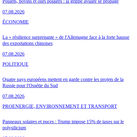
Poulets, bovins et ours polaires : la grippe aviaire se propage
07.08.2026
ÉCONOMIE
La « résilience surprenante » de l'Allemagne face à la forte hausse
des exportations chinoises
07.08.2026
POLITIQUE
Quatre pays européens mettent en garde contre les projets de la
Russie pour l'Ossétie du Sud
07.08.2026
PRO
ENERGIE, ENVIRONNEMENT ET TRANSPORT
Panneaux solaires et puces : Trump impose 15% de taxes sur le
polysilicium