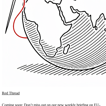
Red Thread
Coming soon: Don’t miss out on our new weekly briefing on EU-