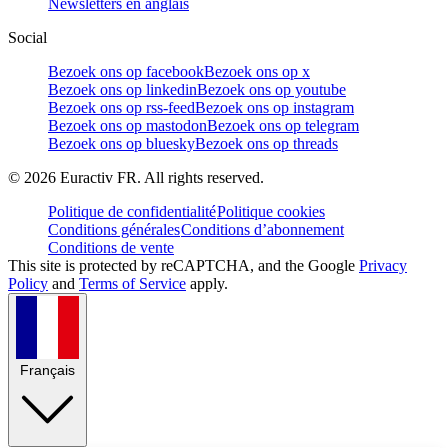
Newsletters en anglais
Social
Bezoek ons op facebook
Bezoek ons op x
Bezoek ons op linkedin
Bezoek ons op youtube
Bezoek ons op rss-feed
Bezoek ons op instagram
Bezoek ons op mastodon
Bezoek ons op telegram
Bezoek ons op bluesky
Bezoek ons op threads
©
2026
Euractiv FR. All rights reserved.
Politique de confidentialité
Politique cookies
Conditions générales
Conditions d’abonnement
Conditions de vente
This site is protected by reCAPTCHA, and the Google
Privacy
Policy
and
Terms of Service
apply.
Français