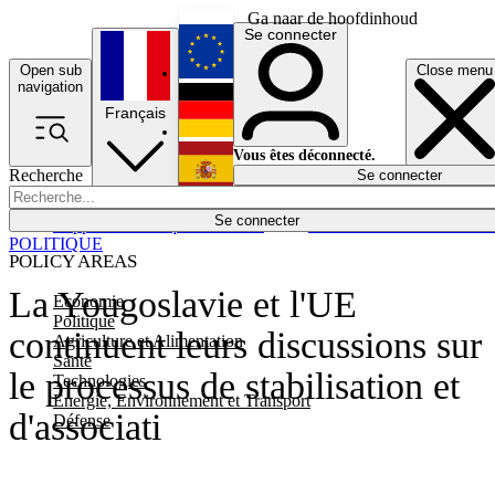
Ga naar de hoofdinhoud
Se connecter
Open sub
Close menu
English
navigation
Français
Deutsch
Vous êtes déconnecté.
Recherche
Se connecter
Español
Lumières éteintes
Se connecter
Rapporteur
Politique
Économie
Newsletters
Evénements
Em
POLITIQUE
POLICY AREAS
La Yougoslavie et l'UE
Economie
Politique
continuent leurs discussions sur
Agriculture et Alimentation
Santé
le processus de stabilisation et
Technologies
Energie, Environnement et Transport
d'associati
Défense