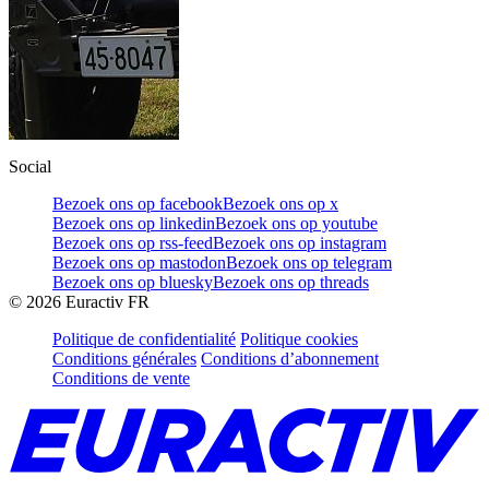
Social
Bezoek ons op facebook
Bezoek ons op x
Bezoek ons op linkedin
Bezoek ons op youtube
Bezoek ons op rss-feed
Bezoek ons op instagram
Bezoek ons op mastodon
Bezoek ons op telegram
Bezoek ons op bluesky
Bezoek ons op threads
©
2026
Euractiv FR
Politique de confidentialité
Politique cookies
Conditions générales
Conditions d’abonnement
Conditions de vente