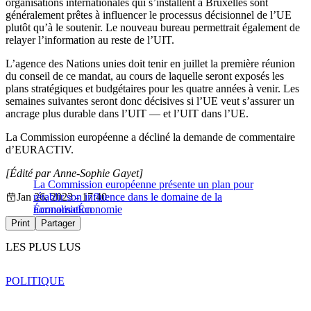
organisations internationales qui s’installent à Bruxelles sont
généralement prêtes à influencer le processus décisionnel de l’UE
plutôt qu’à le soutenir. Le nouveau bureau permettrait également de
relayer l’information au reste de l’UIT.
L’agence des Nations unies doit tenir en juillet la première réunion
du conseil de ce mandat, au cours de laquelle seront exposés les
plans stratégiques et budgétaires pour les quatre années à venir. Les
semaines suivantes seront donc décisives si l’UE veut s’assurer un
ancrage plus durable dans l’UIT — et l’UIT dans l’UE.
La Commission européenne a décliné la demande de commentaire
d’EURACTIV.
[Édité par Anne-Sophie Gayet]
La Commission européenne présente un plan pour
Jan 26, 2023 - 17:40
rétablir son influence dans le domaine de la
normalisation
Économie
Économie
Print
Partager
LES PLUS LUS
POLITIQUE