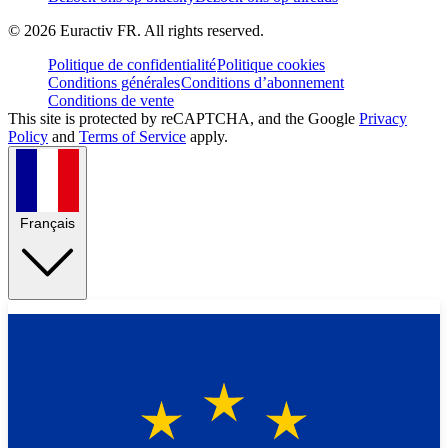
©
2026
Euractiv FR. All rights reserved.
Politique de confidentialité
Politique cookies
Conditions générales
Conditions d’abonnement
Conditions de vente
This site is protected by reCAPTCHA, and the Google
Privacy
Policy
and
Terms of Service
apply.
Français