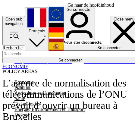
Ga naar de hoofdinhoud
Se connecter
Open sub
Close menu
English
navigation
Français
Deutsch
Vous êtes déconnecté.
Recherche
Se connecter
Español
Lumières éteintes
Se connecter
Rapporteur
Politique
Économie
Newsletters
Evénements
Em
ÉCONOMIE
POLICY AREAS
L’agence de normalisation des
Economie
Politique
télécommunications de l’ONU
Agriculture et Alimentation
Santé
prévoit d’ouvrir un bureau à
Technologies
Energie, Environnement et Transport
Bruxelles
Défense