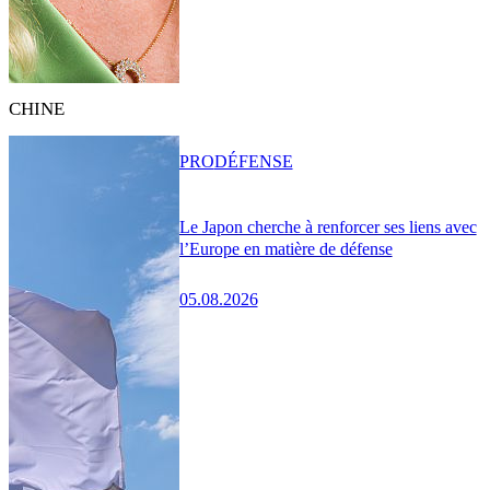
CHINE
PRO
DÉFENSE
Le Japon cherche à renforcer ses liens avec
l’Europe en matière de défense
05.08.2026