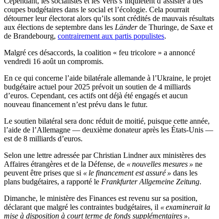
Cependant, les socialistes et les Verts s’inquiètent d’assister à des
coupes budgétaires dans le social et l’écologie. Cela pourrait
détourner leur électorat alors qu’ils sont crédités de mauvais résultats
aux élections de septembre dans les
Länder
de Thuringe, de Saxe et
de Brandebourg,
contrairement aux partis populistes
.
Malgré ces désaccords, la coalition « feu tricolore » a annoncé
vendredi 16 août un compromis.
En ce qui concerne l’aide bilatérale allemande à l’Ukraine, le projet
budgétaire actuel pour 2025 prévoit un soutien de 4 milliards
d’euros. Cependant, ces actifs ont déjà été engagés et aucun
nouveau financement n’est prévu dans le futur.
Le soutien bilatéral sera donc réduit de moitié, puisque cette année,
l’aide de l’Allemagne — deuxième donateur après les États-Unis —
est de 8 milliards d’euros.
Selon une lettre adressée par Christian Lindner aux ministères des
Affaires étrangères et de la Défense, de
« nouvelles mesures »
ne
peuvent être prises que si
« le financement est assuré »
dans les
plans budgétaires, a rapporté le
Frankfurter Allgemeine Zeitung
.
Dimanche, le ministère des Finances est revenu sur sa position,
déclarant que malgré les contraintes budgétaires, il
« examinerait la
mise à disposition à court terme de fonds supplémentaires »
.