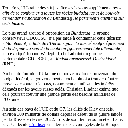
Toutefois, l’Ukraine devrait justifier ses besoins supplémentaires
«
afin de se conformer à toutes les règles budgétaires et de pouvoir
demander l’autorisation du
Bundestag
[le parlement] allemand sur
cette base »
.
Le plus grand groupe d’opposition au
Bundestag
, le groupe
conservateur CDU/CSU, n’a pas tardé à condamner cette décision.
« Maintenant, la lutte de l’Ukraine pour la liberté souffre également
de la dispute au sein de la coalition [gouvernementale allemande]
»
, a expliqué Johann Wadephul, chef adjoint du groupe
parlementaire CDU/CSU, au
Redaktionsnetzwerk Deutschland
(RND).
Au lieu de fournir à l’Ukraine de nouveaux fonds provenant du
budget fédéral, le gouvernement cherche plutôt à trouver d’autres
moyens de soutenir le pays, notamment en utilisant les intérêts
dégagés par les avoirs russes gelés. Christian Lindner estime que
cela pourrait couvrir une grande partie des besoins militaires de
l’Ukraine.
Au sein des pays de l’UE et du G7, les alliés de Kiev ont saisi
environ 300 milliards de dollars depuis le début de la guerre lancée
par la Russie en février 2022. Lors de son dernier sommet en Italie,
le G7 a décidé
d’utiliser
les intérêts des avoirs gelés de la Banque