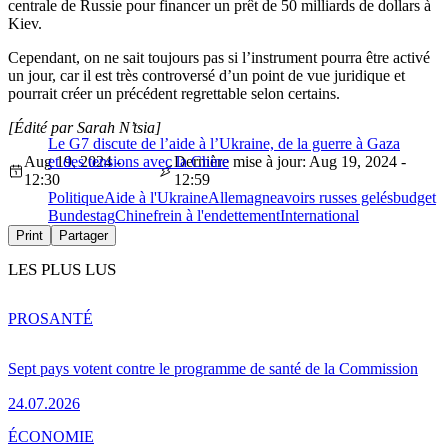
centrale de Russie pour financer un prêt de 50 milliards de dollars à
Kiev.
Cependant, on ne sait toujours pas si l’instrument pourra être activé
un jour, car il est très controversé d’un point de vue juridique et
pourrait créer un précédent regrettable selon certains.
[Édité par Sarah N’tsia]
Le G7 discute de l’aide à l’Ukraine, de la guerre à Gaza
Aug 19, 2024 -
et des tensions avec la Chine
Dernière mise à jour: Aug 19, 2024 -
12:30
12:59
Politique
Aide à l'Ukraine
Allemagne
avoirs russes gelés
budget
Bundestag
Chine
frein à l'endettement
International
Print
Partager
LES PLUS LUS
PRO
SANTÉ
Sept pays votent contre le programme de santé de la Commission
24.07.2026
ÉCONOMIE