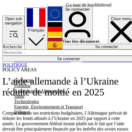
Ga naar de hoofdinhoud
Se connecter
Open sub
Close menu
English
navigation
Français
Deutsch
Vous êtes déconnecté.
Recherche
Se connecter
Español
Lumières éteintes
Se connecter
Rapporteur
Politique
Économie
Newsletters
Evénements
Em
POLITIQUE
POLICY AREAS
L’aide allemande à l’Ukraine
Economie
Politique
réduite de moitié en 2025
Agriculture et Alimentation
Santé
Technologies
Energie, Environnement et Transport
Défense
Compte tenu de ses restrictions budgétaires, l’Allemagne prévoit de
réduire les fonds alloués à l’Ukraine en 2025 par rapport à cette
année. Le gouvernement fédéral insiste plutôt sur le fait que l’aide
devrait être principalement financée par les intérêts des avoirs russes