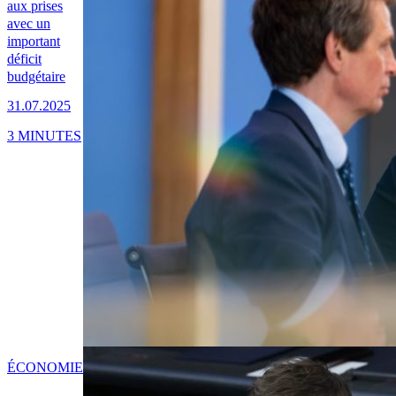
aux prises
avec un
important
déficit
budgétaire
31.07.2025
3 MINUTES
ÉCONOMIE