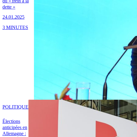
du « frein à la
dette »
24.01.2025
3 MINUTES
POLITIQUE
Élections
anticipées en
Allemagne :