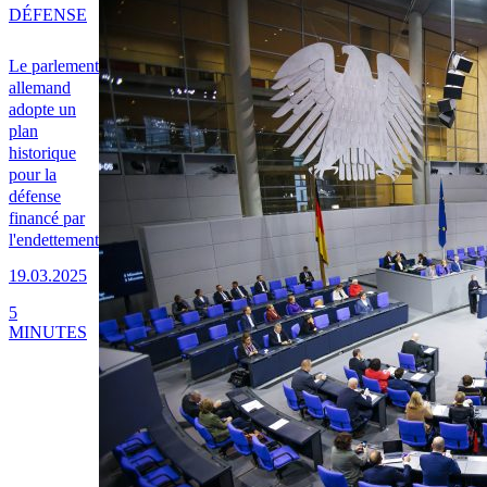
DÉFENSE
Le parlement
allemand
adopte un
plan
historique
pour la
défense
financé par
l'endettement
19.03.2025
5
MINUTES