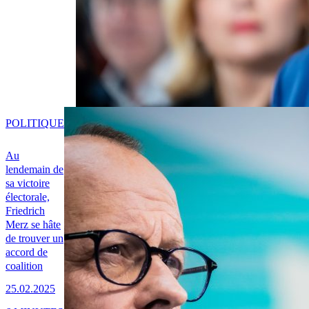
POLITIQUE
Au
lendemain de
sa victoire
électorale,
Friedrich
Merz se hâte
de trouver un
accord de
coalition
25.02.2025