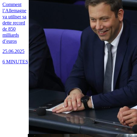
Comment
l’Allemagne
va utiliser sa
dette record
de 850
milliards
d’euros
25.06.2025
6 MINUTES