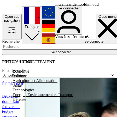
Ga naar de hoofdinhoud
Se connecter
Open sub
Close menu
English
navigation
Français
Deutsch
Vous êtes déconnecté.
Recherche
Se connecter
Español
Lumières éteintes
Se connecter
Rapporteur
Politique
Économie
Newsletters
Evénements
Em
POLICY AREAS
FREIN À L'ENDETTEMENT
Filter by section
Economie
Politique
Agriculture et Alimentation
ÉCONOMIE
Santé
Technologies
Energie, Environnement et Transport
Bruxelles
Défense
donne son
feu vert au
budget