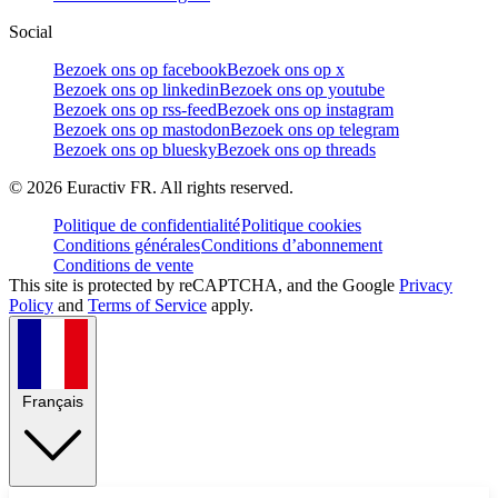
Social
Bezoek ons op facebook
Bezoek ons op x
Bezoek ons op linkedin
Bezoek ons op youtube
Bezoek ons op rss-feed
Bezoek ons op instagram
Bezoek ons op mastodon
Bezoek ons op telegram
Bezoek ons op bluesky
Bezoek ons op threads
©
2026
Euractiv FR. All rights reserved.
Politique de confidentialité
Politique cookies
Conditions générales
Conditions d’abonnement
Conditions de vente
This site is protected by reCAPTCHA, and the Google
Privacy
Policy
and
Terms of Service
apply.
Français