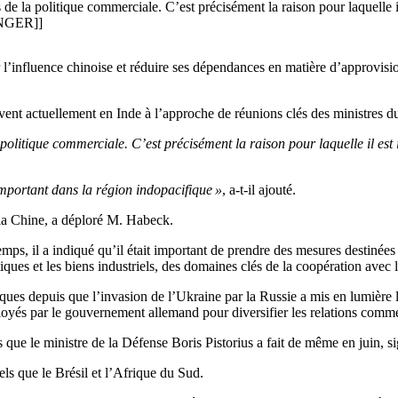
ds de la politique commerciale. C’est précisément la raison pour laquelle
SINGER]]
er l’influence chinoise et réduire ses dépendances en matière d’approvis
vent actuellement en Inde à l’approche de réunions clés des ministres du
la politique commerciale. C’est précisément la raison pour laquelle il es
important dans la région indopacifique »
, a-t-il ajouté.
r la Chine, a déploré M. Habeck.
temps, il a indiqué qu’il était important de prendre des mesures destin
ques et les biens industriels, des domaines clés de la coopération avec l
ues depuis que l’invasion de l’Ukraine par la Russie a mis en lumière
ployés par le gouvernement allemand pour diversifier les relations commer
is que le ministre de la Défense Boris Pistorius a fait de même en juin,
s que le Brésil et l’Afrique du Sud.