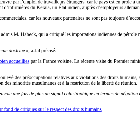
vre par l’emploi de travailleurs étrangers, car le pays est en proie à 
 d’infirmières du Kerala, un État indien, auprès d’employeurs alleman
ns commerciales, car les nouveaux partenaires ne sont pas toujours d’acc
a admis M. Habeck, qui a critiqué les importations indiennes de pétrole r
eule doctrine »
, a-t-il précisé.
 bien accueillies
par la France voisine. La récente visite du Premier minis
ulevé des préoccupations relatives aux violations des droits humains, aux
on des minorités musulmanes et à la restriction de la liberté de réunion.
envoie une fois de plus un signal catastrophique en termes de négation
r fond de critiques sur le respect des droits humains