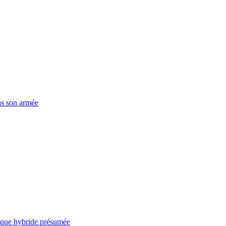
ns son armée
taque hybride présumée