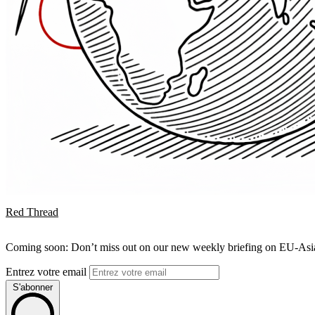
Red Thread
Coming soon: Don’t miss out on our new weekly briefing on EU-Asia 
Entrez votre email
S'abonner