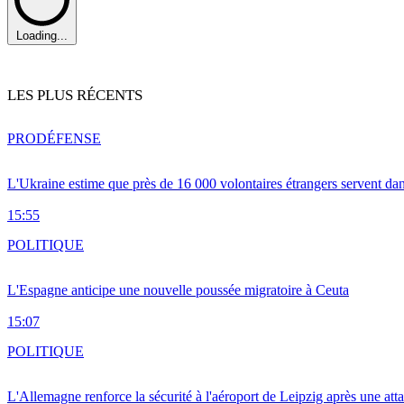
Loading...
LES PLUS RÉCENTS
PRO
DÉFENSE
L'Ukraine estime que près de 16 000 volontaires étrangers servent da
15:55
POLITIQUE
L'Espagne anticipe une nouvelle poussée migratoire à Ceuta
15:07
POLITIQUE
L'Allemagne renforce la sécurité à l'aéroport de Leipzig après une at