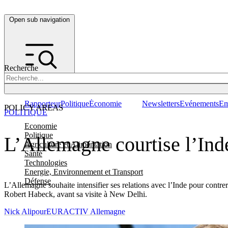
Open sub navigation
Recherche
Rapporteur
Politique
Économie
Newsletters
Evénements
Em
POLICY AREAS
POLITIQUE
Economie
Politique
L’Allemagne courtise l’Inde
Agriculture et Alimentation
Santé
Technologies
Energie, Environnement et Transport
Défense
L’Allemagne souhaite intensifier ses relations avec l’Inde pour contr
Robert Habeck, avant sa visite à New Delhi.
Nick Alipour
EURACTIV Allemagne