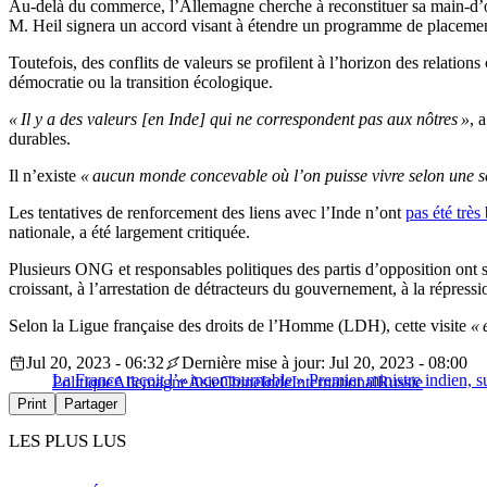
Au-delà du commerce, l’Allemagne cherche à reconstituer sa main-d’œu
M. Heil signera un accord visant à étendre un programme de placement
Toutefois, des conflits de valeurs se profilent à l’horizon des relatio
démocratie ou la transition écologique.
« Il y a des valeurs [en Inde] qui ne correspondent pas aux nôtres »
, 
durables.
Il n’existe
« aucun monde concevable où l’on puisse vivre selon une s
Les tentatives de renforcement des liens avec l’Inde n’ont
pas été très
nationale, a été largement critiquée.
Plusieurs ONG et responsables politiques des partis d’opposition ont so
croissant, à l’arrestation de détracteurs du gouvernement, à la répressi
Selon la Ligue française des droits de l’Homme (LDH), cette visite
« 
Jul 20, 2023 - 06:32
Dernière mise à jour: Jul 20, 2023 - 08:00
La France reçoit l’« incontournable » Premier ministre indien, su
Politique
Allemagne
Asie
Chine
Inde
International
Russie
Print
Partager
LES PLUS LUS