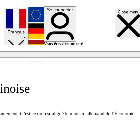
Se connecter
Close menu
English
Français
Deutsch
Vous êtes déconnecté.
Se connecter
Español
Lumières éteintes
inoise
ionnement. C’est ce qu’a souligné le ministre allemand de l’Économie,