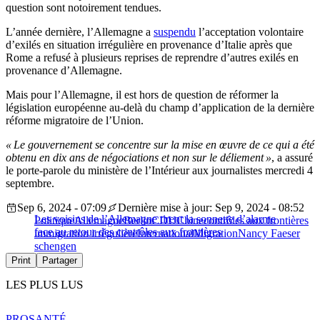
question sont notoirement tendues.
L’année dernière, l’Allemagne a
suspendu
l’acceptation volontaire
d’exilés en situation irrégulière en provenance d’Italie après que
Rome a refusé à plusieurs reprises de reprendre d’autres exilés en
provenance d’Allemagne.
Mais pour l’Allemagne, il est hors de question de réformer la
législation européenne au-delà du champ d’application de la dernière
réforme migratoire de l’Union.
« Le gouvernement se concentre sur la mise en œuvre de ce qui a été
obtenu en dix ans de négociations et non sur le déliement »
, a assuré
le porte-parole du ministère de l’Intérieur aux journalistes mercredi 4
septembre.
Sep 6, 2024 - 07:09
Dernière mise à jour: Sep 9, 2024 - 08:52
Les voisins de l’Allemagne tirent la sonnette d’alarme
Politique
Allemagne
Berlin
CDU
Chine
contrôles aux frontières
face au retour des contrôles aux frontières
immigration irrégulière
International
Migration
Nancy Faeser
schengen
Print
Partager
LES PLUS LUS
PRO
SANTÉ