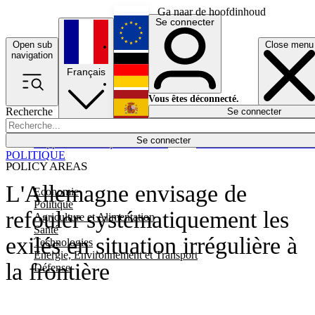
Ga naar de hoofdinhoud
Se connecter
Open sub
Close menu
English
navigation
Français
Deutsch
Vous êtes déconnecté.
Recherche
Se connecter
Español
Lumières éteintes
Se connecter
Rapporteur
Politique
Économie
Newsletters
Evénements
Em
POLITIQUE
POLICY AREAS
L'Allemagne envisage de
Economie
Politique
refouler systématiquement les
Agriculture et Alimentation
Santé
exilés en situation irrégulière à
Technologies
Energie, Environnement et Transport
la frontière
Défense