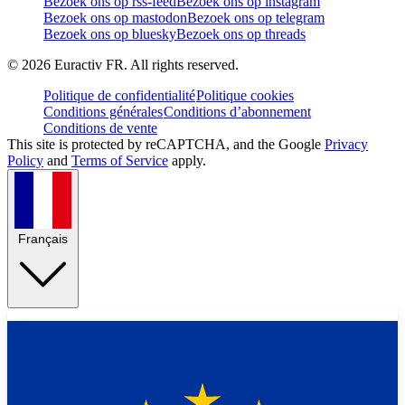
Bezoek ons op rss-feed
Bezoek ons op instagram
Bezoek ons op mastodon
Bezoek ons op telegram
Bezoek ons op bluesky
Bezoek ons op threads
©
2026
Euractiv FR. All rights reserved.
Politique de confidentialité
Politique cookies
Conditions générales
Conditions d’abonnement
Conditions de vente
This site is protected by reCAPTCHA, and the Google
Privacy
Policy
and
Terms of Service
apply.
Français