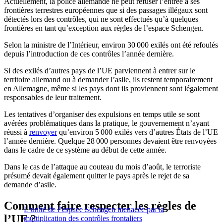
Actuellement, la police allemande ne peut refuser l’entrée à ses
frontières terrestres européennes que si des passages illégaux sont
détectés lors des contrôles, qui ne sont effectués qu’à quelques
frontières en tant qu’exception aux règles de l’espace Schengen.
Selon la ministre de l’Intérieur, environ 30 000 exilés ont été refoulés
depuis l’introduction de ces contrôles l’année dernière.
Si des exilés d’autres pays de l’UE parviennent à entrer sur le
territoire allemand ou à demander l’asile, ils restent temporairement
en Allemagne, même si les pays dont ils proviennent sont légalement
responsables de leur traitement.
Les tentatives d’organiser des expulsions en temps utile se sont
avérées problématiques dans la pratique, le gouvernement n’ayant
réussi à
renvoyer
qu’environ 5 000 exilés vers d’autres États de l’UE
l’année dernière. Quelque 28 000 personnes devaient être renvoyées
dans le cadre de ce système au début de cette année.
Dans le cas de l’attaque au couteau du mois d’août, le terroriste
présumé devait également quitter le pays après le rejet de sa
demande d’asile.
Comment faire respecter les règles de
L’unité de l’espace Schengen menacée par la
l’UE ?
multiplication des contrôles frontaliers