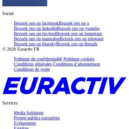
Social
Bezoek ons op facebook
Bezoek ons op x
Bezoek ons op linkedin
Bezoek ons op youtube
Bezoek ons op rss-feed
Bezoek ons op instagram
Bezoek ons op mastodon
Bezoek ons op telegram
Bezoek ons op bluesky
Bezoek ons op threads
©
2026
Euractiv FR
Politique de confidentialité
Politique cookies
Conditions générales
Conditions d’abonnement
Conditions de vente
Services
Media Solutions
Projets publics européens
Evénements
Emplois