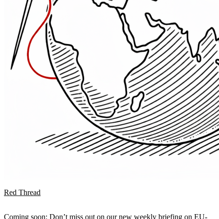
Red Thread
Coming soon: Don’t miss out on our new weekly briefing on EU-