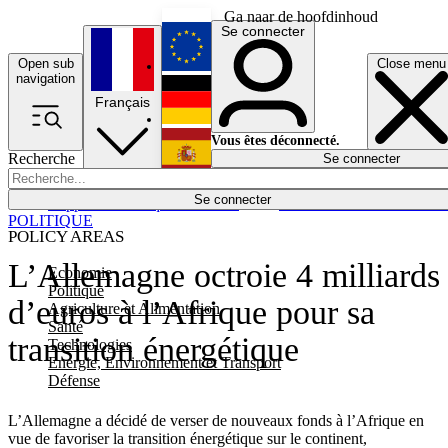
Ga naar de hoofdinhoud
Se connecter
Open sub
Close menu
English
navigation
Français
Deutsch
Vous êtes déconnecté.
Recherche
Se connecter
Español
Lumières éteintes
Se connecter
Rapporteur
Politique
Économie
Newsletters
Evénements
Em
POLITIQUE
POLICY AREAS
L’Allemagne octroie 4 milliards
Economie
Politique
d’euros à l’Afrique pour sa
Agriculture et Alimentation
Santé
transition énergétique
Technologies
Energie, Environnement et Transport
Défense
L’Allemagne a décidé de verser de nouveaux fonds à l’Afrique en
vue de favoriser la transition énergétique sur le continent,