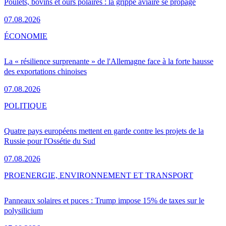
Poulets, bovins et ours polaires : la grippe aviaire se propage
07.08.2026
ÉCONOMIE
La « résilience surprenante » de l'Allemagne face à la forte hausse
des exportations chinoises
07.08.2026
POLITIQUE
Quatre pays européens mettent en garde contre les projets de la
Russie pour l'Ossétie du Sud
07.08.2026
PRO
ENERGIE, ENVIRONNEMENT ET TRANSPORT
Panneaux solaires et puces : Trump impose 15% de taxes sur le
polysilicium