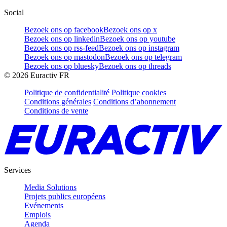
Social
Bezoek ons op facebook
Bezoek ons op x
Bezoek ons op linkedin
Bezoek ons op youtube
Bezoek ons op rss-feed
Bezoek ons op instagram
Bezoek ons op mastodon
Bezoek ons op telegram
Bezoek ons op bluesky
Bezoek ons op threads
©
2026
Euractiv FR
Politique de confidentialité
Politique cookies
Conditions générales
Conditions d’abonnement
Conditions de vente
Services
Media Solutions
Projets publics européens
Evénements
Emplois
Agenda