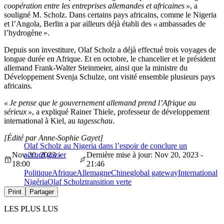
coopération entre les entreprises allemandes et africaines »
, a
souligné M. Scholz. Dans certains pays africains, comme le Nigeria
et l’Angola, Berlin a par ailleurs déjà établi des
«
ambassades de
l’hydrogène ».
Depuis son investiture, Olaf Scholz a déjà effectué trois voyages de
longue durée en Afrique. Et en octobre, le chancelier et le président
allemand Frank-Walter Steinmeier, ainsi que la ministre du
Développement Svenja Schulze, ont visité ensemble plusieurs pays
africains.
« Je pense que le gouvernement allemand prend l’Afrique au
sérieux »
, a expliqué Rainer Thiele, professeur de développement
international à Kiel, au
tagesschau
.
[Édité par Anne-Sophie Gayet]
Olaf Scholz au Nigeria dans l’espoir de conclure un
Nov 20, 2023 -
accord gazier
Dernière mise à jour: Nov 20, 2023 -
18:00
21:46
Politique
Afrique
Allemagne
Chine
global gateway
International
Nigéria
Olaf Scholz
transition verte
Print
Partager
LES PLUS LUS