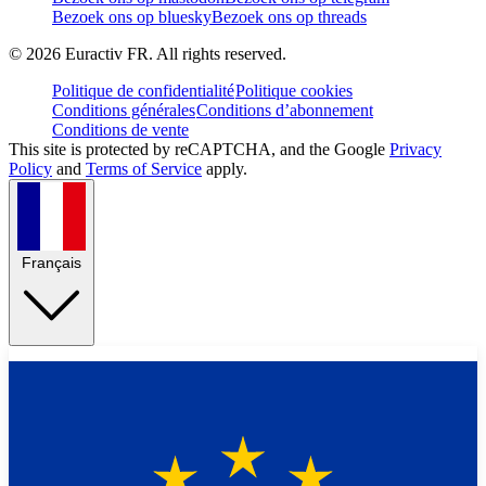
Bezoek ons op bluesky
Bezoek ons op threads
©
2026
Euractiv FR. All rights reserved.
Politique de confidentialité
Politique cookies
Conditions générales
Conditions d’abonnement
Conditions de vente
This site is protected by reCAPTCHA, and the Google
Privacy
Policy
and
Terms of Service
apply.
Français