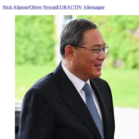
Nick Alipour
/
Oliver Noyan
EURACTIV Allemagne