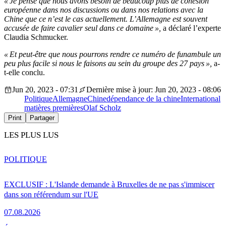
« Je pense que nous avons besoin de beaucoup plus de cohésion
européenne dans nos discussions ou dans nos relations avec la
Chine que ce n’est le cas actuellement. L’Allemagne est souvent
accusée de faire cavalier seul dans ce domaine »,
a déclaré l’experte
Claudia Schmucker.
« Et peut-être que nous pourrons rendre ce numéro de funambule un
peu plus facile si nous le faisons au sein du groupe des 27 pays »,
a-
t-elle conclu.
Jun 20, 2023 - 07:31
Dernière mise à jour: Jun 20, 2023 - 08:06
Politique
Allemagne
Chine
dépendance de la chine
International
matières premières
Olaf Scholz
Print
Partager
LES PLUS LUS
POLITIQUE
EXCLUSIF : L'Islande demande à Bruxelles de ne pas s'immiscer
dans son référendum sur l'UE
07.08.2026