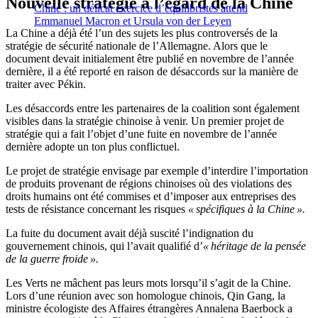
Nouvelle stratégie à l’égard de la Chine
Chine : un délicat exercice d’équilibristes attend
Emmanuel Macron et Ursula von der Leyen
La Chine a déjà été l’un des sujets les plus controversés de la
stratégie de sécurité nationale de l’Allemagne. Alors que le
document devait initialement être publié en novembre de l’année
dernière, il a été reporté en raison de désaccords sur la manière de
traiter avec Pékin.
Les désaccords entre les partenaires de la coalition sont également
visibles dans la stratégie chinoise à venir. Un premier projet de
stratégie qui a fait l’objet d’une fuite en novembre de l’année
dernière adopte un ton plus conflictuel.
Le projet de stratégie envisage par exemple d’interdire l’importation
de produits provenant de régions chinoises où des violations des
droits humains ont été commises et d’imposer aux entreprises des
tests de résistance concernant les risques
« spécifiques à la Chine ».
La fuite du document avait déjà suscité l’indignation du
gouvernement chinois, qui l’avait qualifié d’
« héritage de la pensée
de la guerre froide ».
Les Verts ne mâchent pas leurs mots lorsqu’il s’agit de la Chine.
Lors d’une réunion avec son homologue chinois, Qin Gang, la
ministre écologiste des Affaires étrangères Annalena Baerbock a