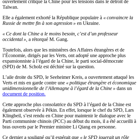
ouvertement critiqué la Chine pour les tensions dans le détroit de
Taïwan.
Elle a également exhorté la République populaire à
« convaincre la
Russie de mettre fin à son agression »
en Ukraine.
« Ce dont la Chine a le moins besoin, c’est d’un professeur
occidental »,
a rétorqué M. Gang.
Toutefois, alors que les ministères des Affaires étrangères et de
l’Économie, dirigés par les Verts, ont adopté une approche plus
expansionniste à l’égard de la Chine, le parti social-démocrate
(SPD) de M. Scholz est déchiré sur la question.
L’aile droite du SPD, le Seeheimer Kreis, a ouvertement attaqué les
Verts et mis en garde contre une
« politique étrangère et économique
unidimensionnelle de l’Allemagne à l’égard de la Chine »
dans un
document de position.
Cette approche plus consolatrice du SPD à l’égard de la Chine est
également observée à Pékin. En effet, lorsque le chef du SPD, Lars
Klingbeil, s’est rendu en Chine pour maintenir le dialogue avec le
Parti communiste chinois (PCC) au début du mois, il a été accueilli à
bras ouverts par le Premier ministre Li Qiang en personne.
Ce dernier a souligné qu’il espérait que
« le SPD jouerait un rôle