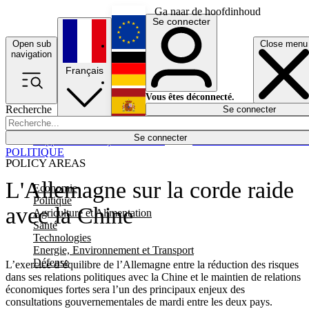
Ga naar de hoofdinhoud
Se connecter
Open sub
Close menu
English
navigation
Français
Deutsch
Vous êtes déconnecté.
Recherche
Se connecter
Español
Lumières éteintes
Se connecter
Rapporteur
Politique
Économie
Newsletters
Evénements
Em
POLITIQUE
POLICY AREAS
L'Allemagne sur la corde raide
Economie
Politique
avec la Chine
Agriculture et Alimentation
Santé
Technologies
Energie, Environnement et Transport
Défense
L’exercice d’équilibre de l’Allemagne entre la réduction des risques
dans ses relations politiques avec la Chine et le maintien de relations
économiques fortes sera l’un des principaux enjeux des
consultations gouvernementales de mardi entre les deux pays.