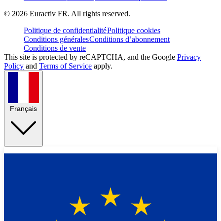
©
2026
Euractiv FR. All rights reserved.
Politique de confidentialité
Politique cookies
Conditions générales
Conditions d’abonnement
Conditions de vente
This site is protected by reCAPTCHA, and the Google
Privacy
Policy
and
Terms of Service
apply.
Français