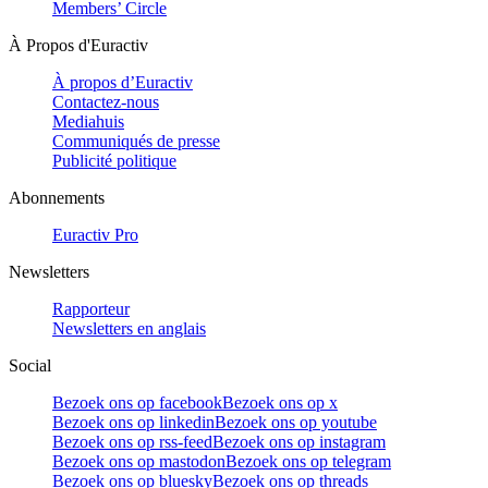
Members’ Circle
À Propos d'Euractiv
À propos d’Euractiv
Contactez-nous
Mediahuis
Communiqués de presse
Publicité politique
Abonnements
Euractiv Pro
Newsletters
Rapporteur
Newsletters en anglais
Social
Bezoek ons op facebook
Bezoek ons op x
Bezoek ons op linkedin
Bezoek ons op youtube
Bezoek ons op rss-feed
Bezoek ons op instagram
Bezoek ons op mastodon
Bezoek ons op telegram
Bezoek ons op bluesky
Bezoek ons op threads