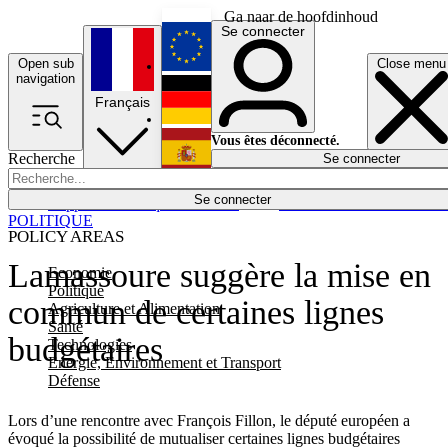
Ga naar de hoofdinhoud
Se connecter
Open sub
Close menu
English
navigation
Français
Deutsch
Vous êtes déconnecté.
Recherche
Se connecter
Español
Lumières éteintes
Se connecter
Rapporteur
Politique
Économie
Newsletters
Evénements
Em
POLITIQUE
POLICY AREAS
Lamassoure suggère la mise en
Economie
Politique
commun de certaines lignes
Agriculture et Alimentation
Santé
budgétaires
Technologies
Energie, Environnement et Transport
Défense
Lors d’une rencontre avec François Fillon, le député européen a
évoqué la possibilité de mutualiser certaines lignes budgétaires