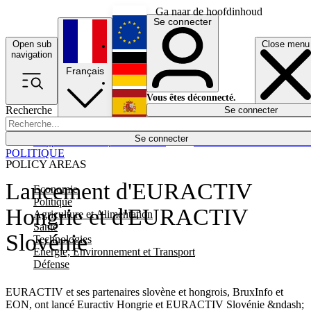
Ga naar de hoofdinhoud
Se connecter
Open sub
Close menu
English
navigation
Français
Deutsch
Vous êtes déconnecté.
Recherche
Se connecter
Español
Lumières éteintes
Se connecter
Rapporteur
Politique
Économie
Newsletters
Evénements
Em
POLITIQUE
POLICY AREAS
Lancement d'EURACTIV
Economie
Politique
Hongrie et d'EURACTIV
Agriculture et Alimentation
Santé
Slovénie
Technologies
Energie, Environnement et Transport
Défense
EURACTIV et ses partenaires slovène et hongrois, BruxInfo et
EON, ont lancé Euractiv Hongrie et EURACTIV Slovénie &ndash;