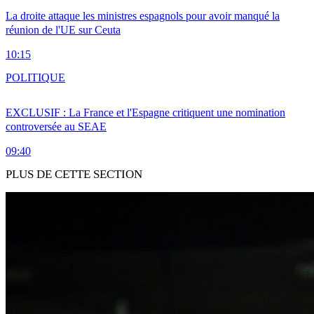
La droite attaque les ministres espagnols pour avoir manqué la
réunion de l'UE sur Ceuta
10:15
POLITIQUE
EXCLUSIF : La France et l'Espagne critiquent une nomination
controversée au SEAE
09:40
PLUS DE CETTE SECTION