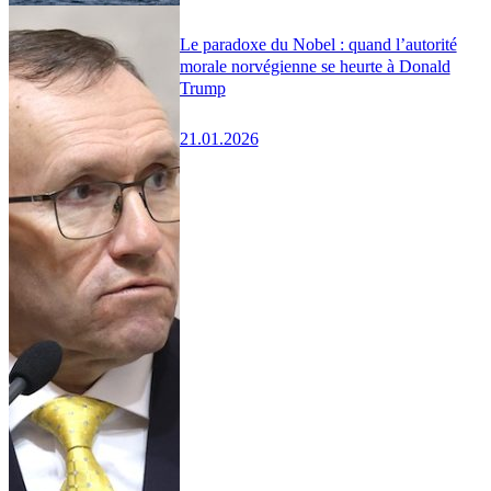
Le paradoxe du Nobel : quand l’autorité
morale norvégienne se heurte à Donald
Trump
21.01.2026