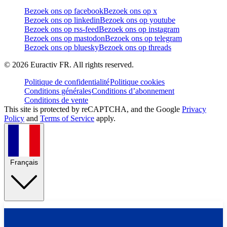
Bezoek ons op facebook
Bezoek ons op x
Bezoek ons op linkedin
Bezoek ons op youtube
Bezoek ons op rss-feed
Bezoek ons op instagram
Bezoek ons op mastodon
Bezoek ons op telegram
Bezoek ons op bluesky
Bezoek ons op threads
©
2026
Euractiv FR. All rights reserved.
Politique de confidentialité
Politique cookies
Conditions générales
Conditions d’abonnement
Conditions de vente
This site is protected by reCAPTCHA, and the Google
Privacy
Policy
and
Terms of Service
apply.
Français