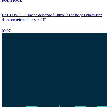
POLITIQUE
EXCLUSIF : L'Islande demande à Bruxelles de ne pas s'immiscer
dans son référendum sur l'UE
09:07