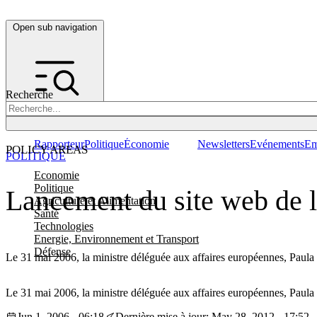
Open sub navigation
Recherche
Rapporteur
Politique
Économie
Newsletters
Evénements
Em
POLICY AREAS
POLITIQUE
Economie
Politique
Lancement du site web de l
Agriculture et Alimentation
Santé
Technologies
Energie, Environnement et Transport
Défense
Le 31 mai 2006, la ministre déléguée aux affaires européennes, Paula L
Le 31 mai 2006, la ministre déléguée aux affaires européennes, Paula L
Jun 1, 2006 - 06:18
Dernière mise à jour: May 28, 2012 - 17:52