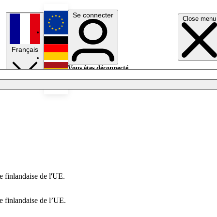
Se connecter
Close menu
English
Français
Deutsch
Vous êtes déconnecté.
Se connecter
Español
Lumières éteintes
e finlandaise de l'UE.
e finlandaise de l’UE.