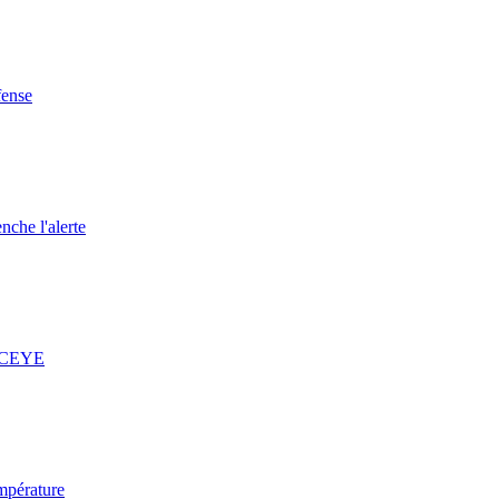
fense
nche l'alerte
 ICEYE
mpérature