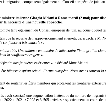
 et la migration, compte tenu également du Conseil européen de juin, au 
ministre italienne Giorgia Meloni à Rome mardi (2 mai) pour discu
sur la nécessité d’une nouvelle approche.
, compte tenu également du Conseil européen de juin, au cours duquel les 
els que la sécurité de l’approvisionnement énergétique, a déclaré M. 
e confiance et très amicale »
.
ement durable. Une alliance en matière de lutte contre l’immigration clan
itent la souffrance des gens »
.
endre nos frontières extérieures »
, a déclaré Mme Meloni.
anière bilatérale qu’au sein du Forum européen. Nous avons souvent la 
ant de soutenir les États membres qui protègent les frontières extérieure
er.
ès avoir constaté une augmentation inattendue du nombre de migrants tr
bas en 2022 et 2021 : 7 928 et 8 505 arrivées respectivement au cours de 