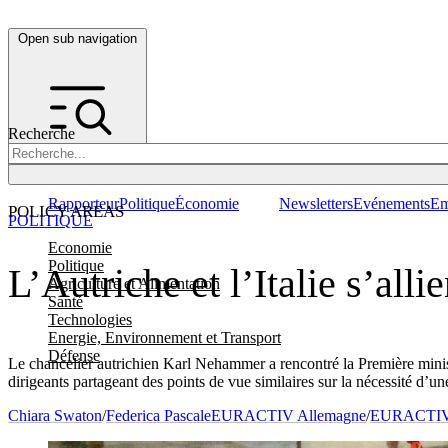
Open sub navigation
Recherche
Rapporteur
Politique
Économie
Newsletters
Evénements
Em
POLICY AREAS
POLITIQUE
Economie
Politique
L’Autriche et l’Italie s’all
Agriculture et Alimentation
Santé
Technologies
Energie, Environnement et Transport
Défense
Le chancelier autrichien Karl Nehammer a rencontré la Première minist
dirigeants partageant des points de vue similaires sur la nécessité d’u
Chiara Swaton
/
Federica Pascale
EURACTIV Allemagne
/
EURACTIV 