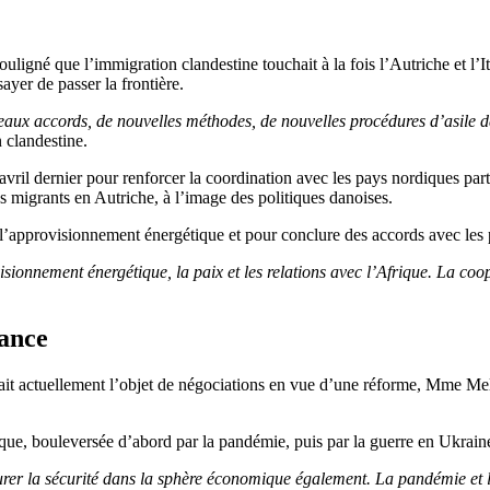
gné que l’immigration clandestine touchait à la fois l’Autriche et l’Ital
ayer de passer la frontière.
ux accords, de nouvelles méthodes, de nouvelles procédures d’asile da
 clandestine.
il dernier pour renforcer la coordination avec les pays nordiques partag
s migrants en Autriche, à l’image des politiques danoises.
r l’approvisionnement énergétique et pour conclure des accords avec les 
ionnement énergétique, la paix et les relations avec l’Afrique. La coopé
sance
 fait actuellement l’objet de négociations en vue d’une réforme, Mme Me
ique, bouleversée d’abord par la pandémie, puis par la guerre en Ukrain
urer la sécurité dans la sphère économique également. La pandémie et l