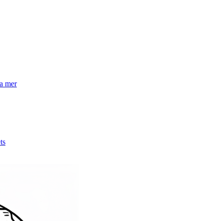
la mer
ts