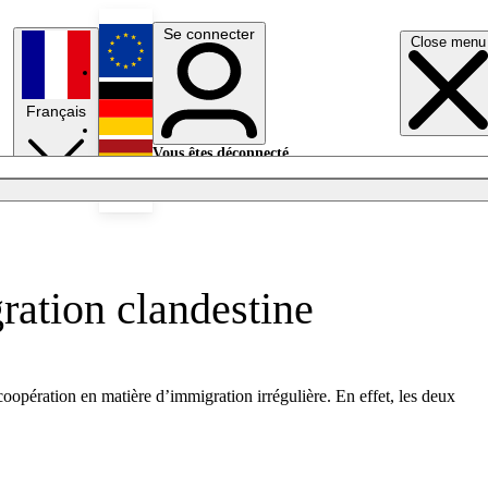
Se connecter
Close menu
English
Français
Deutsch
Vous êtes déconnecté.
Se connecter
Español
Lumières éteintes
gration clandestine
opération en matière d’immigration irrégulière. En effet, les deux