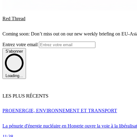
Red Thread
Coming soon: Don’t miss out on our new weekly briefing on EU-Asia 
Entrez votre email
S'abonner
Loading...
LES PLUS RÉCENTS
PRO
ENERGIE, ENVIRONNEMENT ET TRANSPORT
La pénurie d'énergie nucléaire en Hongrie ouvre la voie à la libéralis
11:38