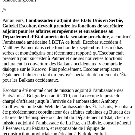
///
Par ailleurs,
l
’ambassadeur adjoint des États-Unis en Serbie,
Gabriel Escobar, devrait prendre les fonctions de secrétaire
adjoint pour les affaires européennes et eurasiennes au
Département d’État américain la semaine prochaine
, a confirmé
l’ambassade américaine à BETA ce lundi. Escobar succédera à
Matthew Palmer dans cette fonction le 7 septembre. Les médias
serbes et monténégrins ont récemment rapporté qu’Escobar était
pressenti pour succéder à Palmer et que ses nouvelles fonctions
incluraient la couverture des Balkans occidentaux, y compris le
dialogue sur le Kosovo. Plus précisément, Escobar remplacera
également Palmer en tant qu’envoyé spécial du département d’État
pour les Balkans occidentaux.
Escobar a été nommé chef de mission adjoint à l’ambassade des
États-Unis à Belgrade en août 2019, où il a occupé le poste de
chargé d’affaires jusqu’à l’arrivée de l’ambassadeur Anthony
Godfrey. Selon le site Web de l’ambassade des États-Unis, Escobara
été précédemment coordinateur des affaires cubaines au Bureau des
affaires de l’hémisphère occidental du Département d’État, chef de
mission adjoint à l’ambassade de La Paz, en Bolivie, consul général
à Peshawar, au Pakistan, et responsable de l’équipe de
reconstruction provinciale américaine à Kirkuk, en Irak.