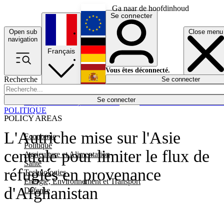
Ga naar de hoofdinhoud
Se connecter
Open sub
Close menu
English
navigation
Français
Deutsch
Vous êtes déconnecté.
Recherche
Se connecter
Español
Lumières éteintes
Se connecter
Rapporteur
Politique
Économie
Newsletters
Evénements
Em
POLITIQUE
POLICY AREAS
L'Autriche mise sur l'Asie
Economie
Politique
centrale pour limiter le flux de
Agriculture et Alimentation
Santé
réfugiés en provenance
Technologies
Energie, Environnement et Transport
d'Afghanistan
Défense