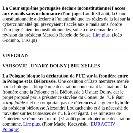
La Cour suprême portugaise déclare inconstitutionnel l’accès
aux e-mails sans ordonnance d’un juge.
Lundi 30 août, la Cour
constitutionnelle a déclaré à l’unanimité que les règles de la loi sur la
cybercriminalité qui prévoyaient l’accès aux e-mails sans l’ordre
d’un juge étaient inconstitutionnelles, suite à une demande de
révision du président Marcelo Rebelo de Sousa.
Lire plus.
(João
Godinho, Lusa.pt)
VISEGRAD
VARSOVIE | UNARZ DOLNY | BRUXELLES
La Pologne bloque la déclaration de l’UE sur la frontière entre
la Pologne et la Biélorussie.
Une coalition d’États membres menée
par la Pologne a bloqué une déclaration concernant la situation à la
frontière entre la Pologne et la Biélorussie à Usnarz Dolny, car le
projet proposé par la présidence slovène du Conseil de l’UE était
«
trop faible »
et ne comportait pas de références à la guerre hybride
du président biélorusse Alexandre Loukachenko et à la nécessité de
travailler sur les faiblesses de l’UE à cet égard. Les ministres de
l’Intérieur se réunissent mardi (31 août) pour adopter une déclaration
commune.
Lire plus.
(Piotr Maciej Kaczyński |
EURACTIV
Pologne
)