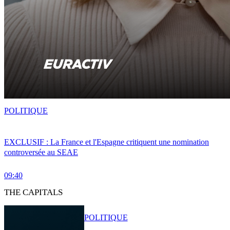
POLITIQUE
EXCLUSIF : La France et l'Espagne critiquent une nomination
controversée au SEAE
09:40
THE CAPITALS
POLITIQUE