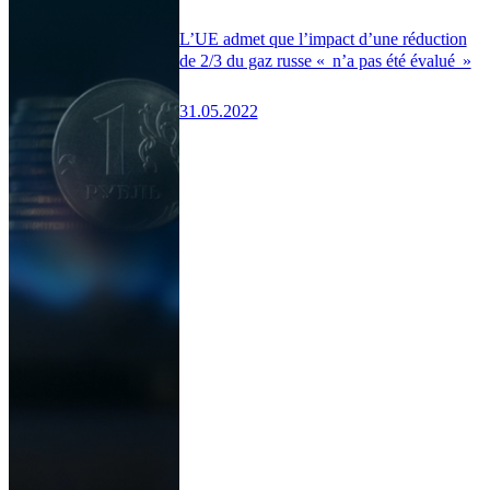
L’UE admet que l’impact d’une réduction
de 2/3 du gaz russe « n’a pas été évalué »
31.05.2022