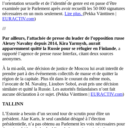
l’orientation sexuelle et de l’identité de genre est en passe d’être
examinée par le Parlement après avoir recueilli les 50 000 signatures
nécessaires en un mois seulement.
Lire plus.
(Pekka V
ä
nttinen |
EURACTIV.com
)
///
Par ailleurs, l’attachée de presse du leader de l’opposition russe
Alexey Navalny depuis 2014, Kira Yarmysh, aurait
apparemment quitté la Russie pour se réfugier en Finlande
, a
rapporté l’agence de presse russe Interfax, citant deux sources
anonymes.
À la mi-août, une décision de justice de Moscou lui avait interdit de
prendre part à des événements collectifs de masse et de quitter la
région de la capitale. Plus tôt dans le courant du même mois,
l’avocate de M. Navalny, Lioubov Sobol, avait pris une décision
similaire et quitté la Russie. Les autorités finlandaises n’ont fait
aucune déclaration à ce sujet. (Pekka Vänttinen |
EURACTIV.com
)
TALLINN
L’Estonie a besoin d’un second tour de scrutin pour élire un
président. Alar Karis, le seul candidat désigné à l’élection
présidentielle, n’a pas obtenu au Parlement les voix nécessaires pour