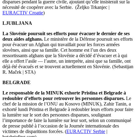
disparues pendant la guerre civile, ajoutant qu’elle insisterait sur la
nécessité de coopérer avec la Serbie.
(Željko Trkanjec |
EURACTIV Croatie
)
LJUBLJANA
La Slovénie poursuit ses efforts pour évacuer le dernier de ses
deux aides afghans.
Le ministère de la Défense poursuit ses efforts
pour évacuer un Afghan qui travaillait pour les forces armées
slovènes, ainsi que sa famille.
Cet homme est
l’
un des deux
ressortissants afghans que la Slovénie a décidé
d’
évacuer et à qui
elle a offert
l’
asile
—
l’
autre, un interprète, ainsi que sa famille, ont
déjà été évacués et se trouvent actuellement en Slovénie.
(Sebastijan
R. Maček
|
STA)
BELGRADE
Le responsable de la MINUK exhorte Pristina et Belgrade à
redoubler d’efforts pour retrouver les personnes disparues.
Le
chef de la mission de l’ONU au Kosovo (MINUK), Zahir Tanin, a
exhorté lundi Pristina et Belgrade à redoubler leurs efforts pour faire
la lumière sur le sort des personnes disparues, soulignant
l’importance de faire la lumière sur leur sort, selon un communiqué
de presse publié à l’occasion de la Journée internationale des
victimes de disparitions forcées. (
EURACTIV Serbie
|
betabriefing.com)