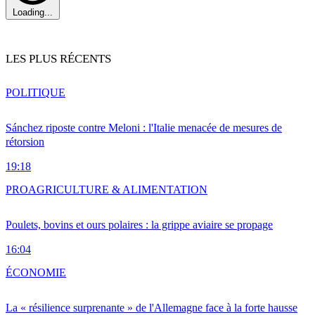
Loading...
LES PLUS RÉCENTS
POLITIQUE
Sánchez riposte contre Meloni : l'Italie menacée de mesures de
rétorsion
19:18
PRO
AGRICULTURE & ALIMENTATION
Poulets, bovins et ours polaires : la grippe aviaire se propage
16:04
ÉCONOMIE
La « résilience surprenante » de l'Allemagne face à la forte hausse