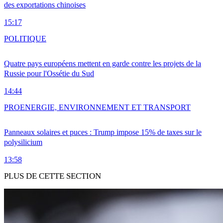
des exportations chinoises
15:17
POLITIQUE
Quatre pays européens mettent en garde contre les projets de la
Russie pour l'Ossétie du Sud
14:44
PRO
ENERGIE, ENVIRONNEMENT ET TRANSPORT
Panneaux solaires et puces : Trump impose 15% de taxes sur le
polysilicium
13:58
PLUS DE CETTE SECTION