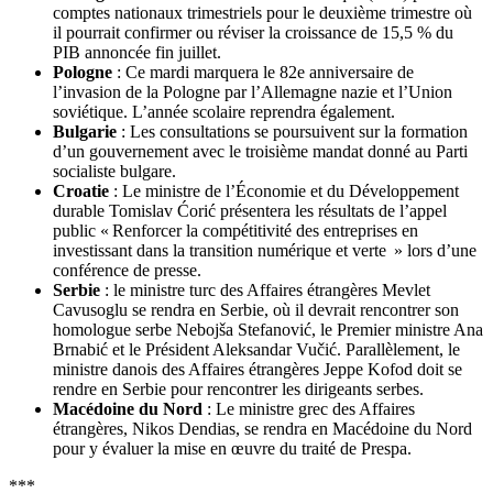
comptes nationaux trimestriels pour le deuxième trimestre où
il pourrait confirmer ou réviser la croissance de 15,5 % du
PIB annoncée fin juillet.
Pologne
: Ce mardi marquera le 82e anniversaire de
l’invasion de la Pologne par l’Allemagne nazie et l’Union
soviétique. L’année scolaire reprendra également.
Bulgarie
: Les consultations se poursuivent sur la formation
d’un gouvernement avec le troisième mandat donné au Parti
socialiste bulgare.
Croatie
: Le ministre de l’Économie et du Développement
durable Tomislav Ćorić présentera les résultats de l’appel
public « Renforcer la compétitivité des entreprises en
investissant dans la transition numérique et verte » lors d’une
conférence de presse.
Serbie
: le ministre turc des Affaires étrangères Mevlet
Cavusoglu se rendra en Serbie, où il devrait rencontrer son
homologue serbe Nebojša Stefanović, le Premier ministre Ana
Brnabić et le Président Aleksandar Vučić. Parallèlement, le
ministre danois des Affaires étrangères Jeppe Kofod doit se
rendre en Serbie pour rencontrer les dirigeants serbes.
Macédoine du Nord
: Le ministre grec des Affaires
étrangères, Nikos Dendias, se rendra en Macédoine du Nord
pour y évaluer la mise en œuvre du traité de Prespa.
***