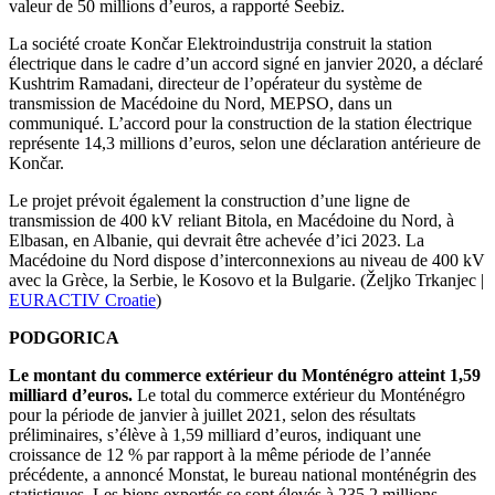
valeur de 50 millions d’euros, a rapporté Seebiz.
La société croate Končar Elektroindustrija construit la station
électrique dans le cadre d’un accord signé en janvier 2020, a déclaré
Kushtrim Ramadani, directeur de l’opérateur du système de
transmission de Macédoine du Nord, MEPSO, dans un
communiqué. L’accord pour la construction de la station électrique
représente 14,3 millions d’euros, selon une déclaration antérieure de
Končar.
Le projet prévoit également la construction d’une ligne de
transmission de 400 kV reliant Bitola, en Macédoine du Nord, à
Elbasan, en Albanie, qui devrait être achevée d’ici 2023. La
Macédoine du Nord dispose d’interconnexions au niveau de 400 kV
avec la Grèce, la Serbie, le Kosovo et la Bulgarie. (
Željko Trkanjec |
EURACTIV Croatie
)
PODGORICA
Le montant du commerce extérieur du Monténégro atteint 1,59
milliard d’euros.
Le total du commerce extérieur du Monténégro
pour la période de janvier à juillet 2021, selon des résultats
préliminaires, s’élève à 1,59 milliard d’euros, indiquant une
croissance de 12 % par rapport à la même période de l’année
précédente, a annoncé Monstat, le bureau national monténégrin des
statistiques. Les biens exportés se sont élevés à 235,2 millions