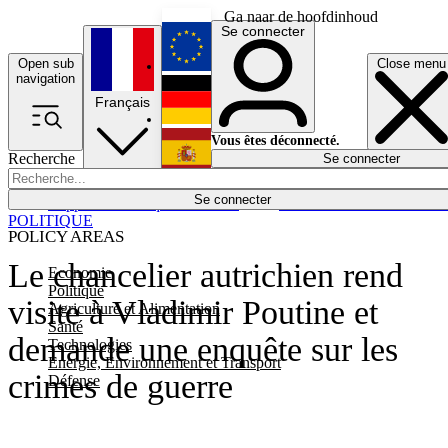
Ga naar de hoofdinhoud
Se connecter
Open sub
Close menu
English
navigation
Français
Deutsch
Vous êtes déconnecté.
Recherche
Se connecter
Español
Lumières éteintes
Se connecter
Rapporteur
Politique
Économie
Newsletters
Evénements
Em
POLITIQUE
POLICY AREAS
Le chancelier autrichien rend
Economie
Politique
visite à Vladimir Poutine et
Agriculture et Alimentation
Santé
demande une enquête sur les
Technologies
Energie, Environnement et Transport
crimes de guerre
Défense