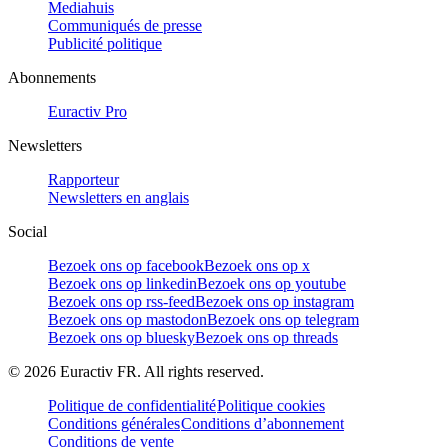
Mediahuis
Communiqués de presse
Publicité politique
Abonnements
Euractiv Pro
Newsletters
Rapporteur
Newsletters en anglais
Social
Bezoek ons op facebook
Bezoek ons op x
Bezoek ons op linkedin
Bezoek ons op youtube
Bezoek ons op rss-feed
Bezoek ons op instagram
Bezoek ons op mastodon
Bezoek ons op telegram
Bezoek ons op bluesky
Bezoek ons op threads
©
2026
Euractiv FR. All rights reserved.
Politique de confidentialité
Politique cookies
Conditions générales
Conditions d’abonnement
Conditions de vente