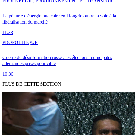
PRO
ENERGIE, ENVIRONNEMENT ET TRANSPORT
La pénurie d'énergie nucléaire en Hongrie ouvre la voie à la
libéralisation du marché
11:38
PRO
POLITIQUE
Guerre de désinformation russe : les élections municipales
allemandes prises pour cible
10:36
PLUS DE CETTE SECTION