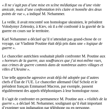
« Il ne s’agit pas d’une mise en scène médiatique ou d’une visite
amicale, mais d’une confrontation très claire et honnête des deux
points de vue »
, a indiqué M. Nehammer.
La veille, il avait rencontré son homologue ukrainien, le président
Volodymyr Zelensky, à Kiev, où il a été confronté à la gravité de la
guerre en cours sur le territoire.
Karl Nehammer a déclaré qu’il n’attendait pas grand-chose de ce
voyage, car Vladimir Poutine était déjà pris dans une
« logique de
guerre »
.
Le chancelier autrichien souhaitait plutôt confronter M. Poutine aux
« horreurs de la guerre, aux souffrances que j’ai moi-même vues,
aux crimes de guerre commis dans de nombreux autres villages et
villes d’Ukraine »
.
Une telle approche agressive avait déjà été adoptée par d’autres
chefs d’État de l’UE. Le chancelier allemand Olaf Scholz et le
président français Emmanuel Macron, par exemple, passent
régulièrement des appels téléphoniques à leur homologue russe.
Il s’agit de confronter en permanence M. Poutine aux
« réalités de la
guerre »
, a déclaré M. Nehammer, soulignant qu’il était important
d’exprimer son indignation par téléphone ou en personne.