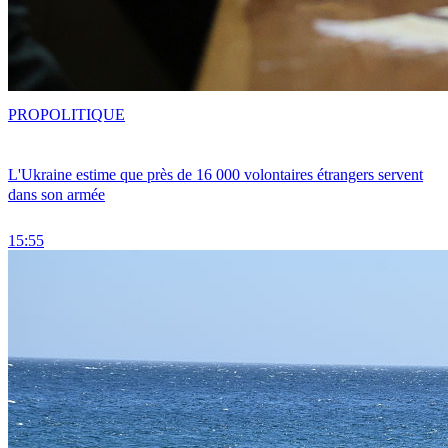
PRO
POLITIQUE
L'Ukraine estime que près de 16 000 volontaires étrangers servent
dans son armée
15:55