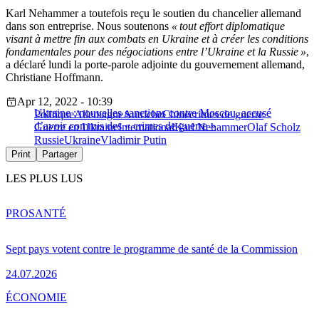
Karl Nehammer a toutefois reçu le soutien du chancelier allemand
dans son entreprise. Nous soutenons
« tout effort diplomatique
visant à mettre fin aux combats en Ukraine et à créer les conditions
fondamentales pour des négociations entre l’Ukraine et la Russie »
,
a déclaré lundi la porte-parole adjointe du gouvernement allemand,
Christiane Hoffmann.
Apr 12, 2022 - 10:39
Ukraine : nouvelles sanctions contre Moscou, accusé
Politique
Allemagne
Autriche
Chine
crimes de guerre
d’avoir commis des « crimes de guerre »
Guerre en Ukraine
International
Karl Nehammer
Olaf Scholz
Russie
Ukraine
Vladimir Putin
Print
Partager
LES PLUS LUS
PRO
SANTÉ
Sept pays votent contre le programme de santé de la Commission
24.07.2026
ÉCONOMIE