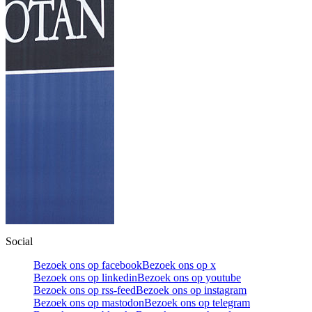
Social
Bezoek ons op facebook
Bezoek ons op x
Bezoek ons op linkedin
Bezoek ons op youtube
Bezoek ons op rss-feed
Bezoek ons op instagram
Bezoek ons op mastodon
Bezoek ons op telegram