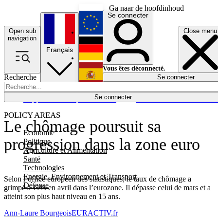
Ga naar de hoofdinhoud
Se connecter
Open sub
Close menu
English
navigation
Français
Deutsch
Vous êtes déconnecté.
Recherche
Se connecter
Español
Lumières éteintes
Se connecter
Rapporteur
Politique
Économie
Newsletters
Evénements
Em
POLICY AREAS
Le chômage poursuit sa
Economie
progression dans la zone euro
Politique
Agriculture et Alimentation
Santé
Technologies
Energie, Environnement et Transport
Selon l’office européen des statistiques, le taux de chômage a
Défense
grimpé à 11% en avril dans l’eurozone. Il dépasse celui de mars et a
atteint son plus haut niveau en 15 ans.
Ann-Laure Bourgeois
EURACTIV.fr