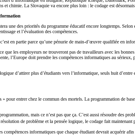
e cours d’informatique en Bulgarie, République tchèque, Danemark, P
 et chimie. La Slovaquie va encore plus loin : le codage est désormais o
information
stera une des priorités du programme éducatif encore longtemps. Selon e
ntissage et l’évaluation des compétences.
, c’est en partie parce qu’une pénurie de main-d’œuvre qualifiée en inf
ce que les employeurs ne trouveront pas de travailleurs avec les bonne
te, l’Europe doit prendre les compétences informatiques au sérieux, p
logique d’attirer plus d’étudiants vers l’informatique, seuls huit d’entre 
eks » pour entrer chez le commun des mortels. La programmation de ba
 programmation, mais ce n’est pas que ça. C’est aussi résoudre des pr
ésolution de problème et la pensée logique, le codage fait maintenant 
les compétences informatiques que chaque étudiant devrait acquérir afi