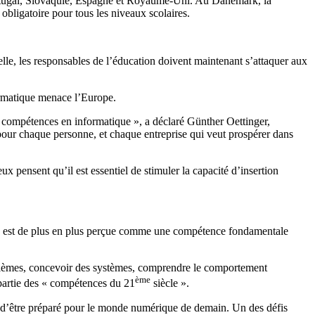
ortugal, Slovaquie, Espagne et Royaume-Uni. Au Danemark, la
bligatoire pour tous les niveaux scolaires.
lle, les responsables de l’éducation doivent maintenant s’attaquer aux
ormatique menace l’Europe.
s compétences en informatique », a déclaré Günther Oettinger,
our chaque personne, et chaque entreprise qui veut prospérer dans
eux pensent qu’il est essentiel de stimuler la capacité d’insertion
se est de plus en plus perçue comme une compétence fondamentale
oblèmes, concevoir des systèmes, comprendre le comportement
ème
partie des « compétences du 21
siècle ».
n d’être préparé pour le monde numérique de demain. Un des défis