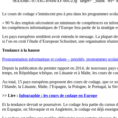
9EkXmB-7b7AxG-bNhwXF-6oUZJg" target="_blank" rel="noo
Le cours de codage s’immiscent peu à peu dans les programmes scolaire
« 90 % des emplois nécessitent un minimum de compétences en informa
les compétences informatiques de l’Europe fera partie de la stratégie 
Les pays européens semblent avoir entendu le message. La plupart des 
si l’on en croit l’étude d’European Schoolnet, une organisation réunis
Tendance à la hausse
Programmation informatique et codage – priorités, programmes scolaires
Depuis la publication du premier rapport en 2014, de nouveaux pays on
temps, en République tchèque, en Lituanie et à Malte, les cours de cod
Au total, 15 pays européens proposent des cours de codage, que ce soit
l’Irlande, la Lituanie, Malte, l’Espagne, la Pologne, le Portugal, la 
>> Lire :
Infographie : les cours de codage en Europe
Et la tendance devrait se poursuivre. Le codage fera partie du cursus d
en Espagne, en Slovaquie et en Angleterre, le codage est déjà enseigné