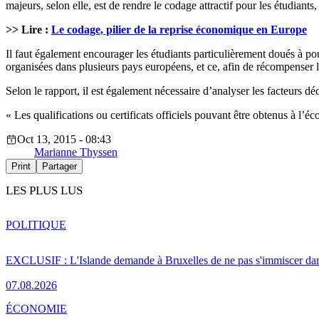
majeurs, selon elle, est de rendre le codage attractif pour les étudiants,
>> Lire :
Le codage, pilier de la reprise économique en Europe
Il faut également encourager les étudiants particulièrement doués à po
organisées dans plusieurs pays européens, et ce, afin de récompenser 
Selon le rapport, il est également nécessaire d’analyser les facteurs dé
« Les qualifications ou certificats officiels pouvant être obtenus à l’é
Oct 13, 2015 - 08:43
Marianne Thyssen
Print
Partager
LES PLUS LUS
POLITIQUE
EXCLUSIF : L'Islande demande à Bruxelles de ne pas s'immiscer dan
07.08.2026
ÉCONOMIE