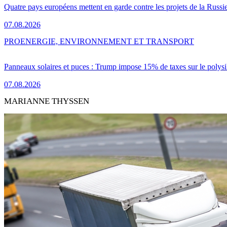
Quatre pays européens mettent en garde contre les projets de la Russi
07.08.2026
PRO
ENERGIE, ENVIRONNEMENT ET TRANSPORT
Panneaux solaires et puces : Trump impose 15% de taxes sur le polysi
07.08.2026
MARIANNE THYSSEN