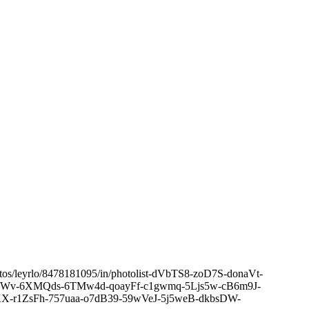
photos/leyrlo/8478181095/in/photolist-dVbTS8-zoD7S-donaVt-
Wv-6XMQds-6TMw4d-qoayFf-c1gwmq-5Ljs5w-cB6m9J-
KX-r1ZsFh-757uaa-o7dB39-59wVeJ-5j5weB-dkbsDW-