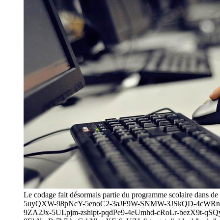
Le codage fait désormais partie du programme scolaire dans 
5uyQXW-98pNcY-5enoC2-3aJF9W-SNMW-3JSkQD-4cWRn6-
9ZA2Jx-5ULpjm-zshipt-pqdPe9-4eUmhd-cRoLr-bezX9t-qSQ