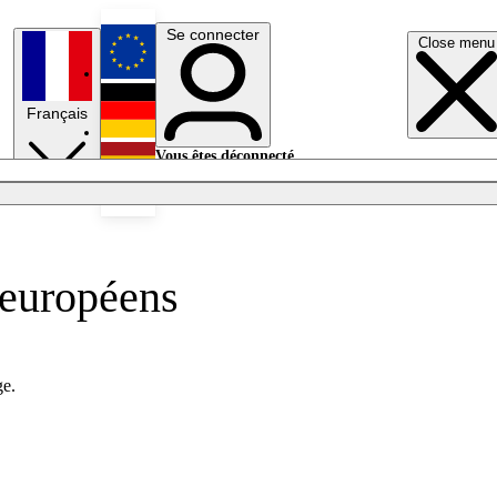
Se connecter
Close menu
English
Français
Deutsch
Vous êtes déconnecté.
Se connecter
Español
Lumières éteintes
 européens
ge.