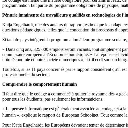
Le codage est même une matière obligatoire pour certains niveaux d
programmation fait partie du programme obligatoire de physique, maths
Pénurie imminente de travailleurs qualifiés en technologies de l’
Katja Engelhardt, une des auteurs du rapport, estime que le codage re
questions pédagogiques, telles que la conception du processus d’appre
Si tant de pays intègrent la programmation à leur programme scolaire
« Dans cinq ans, 825 000 emplois seront vacants, tout simplement par
commissaire européen à l’Économie numérique. « La réponse est éviden
notre économie et notre société numériques », a-t-il écrit sur son blog.
Toutefois, si les 11 pays concernés par le rapport considèrent qu’il est 
professionnelle du secteur.
Comprendre le comportement humain
Il faut dire que le codage a commencé à quitter le royaume des « ge
pour tous les étudiants, pas seulement les informaticiens.
« La pensée informatique est généralement associée au codage et à la
humain », explique le rapport de European Schoolnet. Tout comme la r
Pour Katja Engelhardt, les Européens devraient tenter de déterminer 