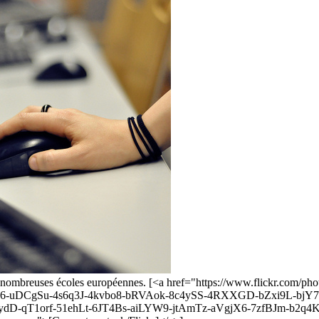
de nombreuses écoles européennes. [<a href="https://www.flickr.com/
uDCgSu-4s6q3J-4kvbo8-bRVAok-8c4ySS-4RXXGD-bZxi9L-bjY7
ydD-qT1orf-51ehLt-6JT4Bs-aiLYW9-jtAmTz-aVgjX6-7zfBJm-b2q4