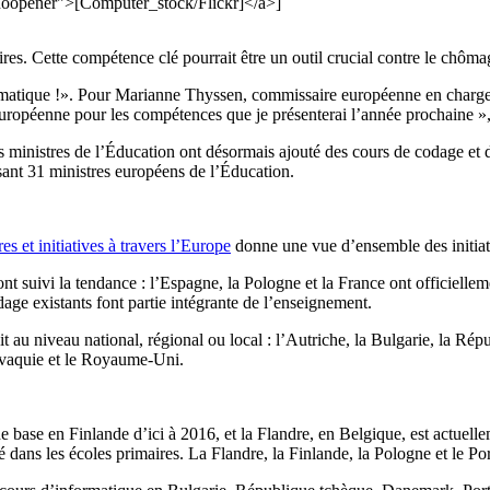
pener">[Computer_stock/Flickr]</a>]
s. Cette compétence clé pourrait être un outil crucial contre le chôma
tique !». Pour Marianne Thyssen, commissaire européenne en charge de 
européenne pour les compétences que je présenterai l’année prochaine »,
ministres de l’Éducation ont désormais ajouté des cours de codage et d’
sant 31 ministres européens de l’Éducation.
 et initiatives à travers l’Europe
donne une vue d’ensemble des initiati
t suivi la tendance : l’Espagne, la Pologne et la France ont officielle
age existants font partie intégrante de l’enseignement.
 au niveau national, régional ou local : l’Autriche, la Bulgarie, la Rép
Slovaquie et le Royaume-Uni.
e base en Finlande d’ici à 2016, et la Flandre, en Belgique, est actuelle
 dans les écoles primaires. La Flandre, la Finlande, la Pologne et le Po