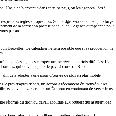
tion. Une aide bienvenue dans certains pays, où les agences liées à
e respect des règles européennes. Son budget sera donc bien plus large
oppement de la formation professionnelle, de l’Agence européenne pour
euros par an.
uis Bruxelles. Ce calendrier ne sera possible que si sa proposition ne
es.
ributions des agences européennes se révèlent parfois difficiles. L’an
 Londres, qui doivent quitter le pays à cause du Brexit.
s, afin de s’adapter à une main-d’œuvre de plus en plus mobile.
res. Après d’âpres débats, un accord a récemment été trouvé sur les
illeurs peuvent exercer dans un État tout en continuant de verser leurs
tre réforme du droit du travail appliqué aux routiers qui assurent des
 les jours, plus de deux millions de routiers se déplacent dans