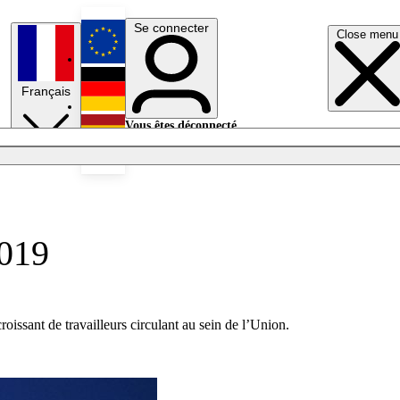
Se connecter
Close menu
English
Français
Deutsch
Vous êtes déconnecté.
Se connecter
Español
Lumières éteintes
2019
issant de travailleurs circulant au sein de l’Union.