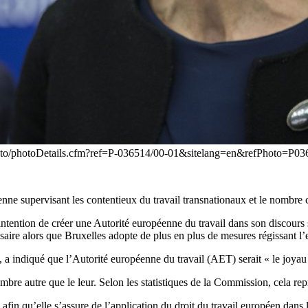
photo/photoDetails.cfm?ref=P-036514/00-01&sitelang=en&refPhoto=P0
e supervisant les contentieux du travail transnationaux et le nombre cro
ention de créer une Autorité européenne du travail dans son discours su
aire alors que Bruxelles adopte de plus en plus de mesures régissant l’
 a indiqué que l’Autorité européenne du travail (AET) serait « le joya
bre autre que le leur. Selon les statistiques de la Commission, cela repr
fin qu’elle s’assure de l’application du droit du travail européen dans