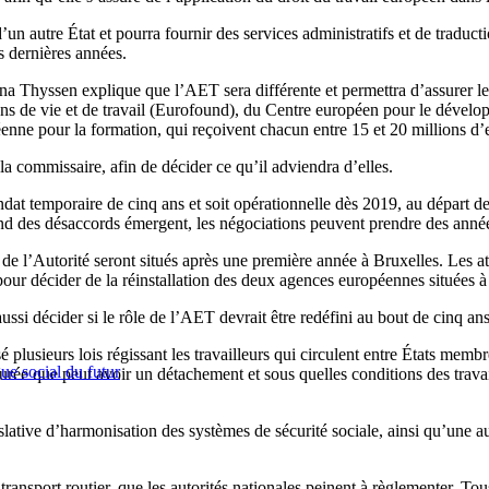
d’un autre État et pourra fournir des services administratifs et de traduc
s dernières années.
nna Thyssen explique que l’AET sera différente et permettra d’assurer l
ns de vie et de travail (Eurofound), du Centre européen pour le dével
enne pour la formation, qui reçoivent chacun entre 15 et 20 millions d’
la commissaire, afin de décider ce qu’il adviendra d’elles.
 temporaire de cinq ans et soit opérationnelle dès 2019, au départ dep
nd des désaccords émergent, les négociations peuvent prendre des anné
e l’Autorité seront situés après une première année à Bruxelles. Les att
pour décider de la réinstallation des deux agences européennes situées à
ssi décider si le rôle de l’AET devrait être redéfini au bout de cinq an
lusieurs lois régissant les travailleurs qui circulent entre États memb
ue social du futur
durée que peut avoir un détachement et sous quelles conditions des trava
slative d’harmonisation des systèmes de sécurité sociale, ainsi qu’une au
ansport routier, que les autorités nationales peinent à règlementer. Tous