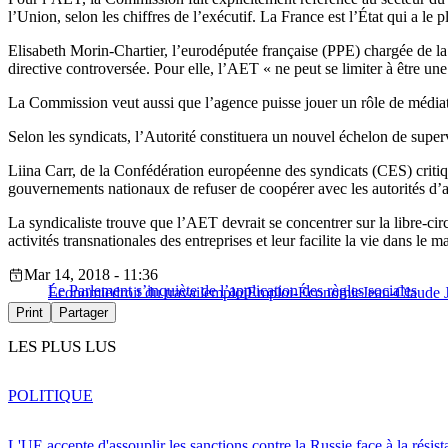
l’Union, selon les chiffres de l’exécutif. La France est l’État qui a le 
Elisabeth Morin-Chartier, l’eurodéputée française (PPE) chargée de la 
directive controversée. Pour elle, l’AET « ne peut se limiter à être u
La Commission veut aussi que l’agence puisse jouer un rôle de médiation
Selon les syndicats, l’Autorité constituera un nouvel échelon de superv
Liina Carr, de la Confédération européenne des syndicats (CES) critiqu
gouvernements nationaux de refuser de coopérer avec les autorités d’a
La syndicaliste trouve que l’AET devrait se concentrer sur la libre-circ
activités transnationales des entreprises et leur facilite la vie dans le 
Mar 14, 2018 - 11:36
Le Parlement s’inquiète de l’application des règles sociales
Économie
droit du travail
emploi
Emploi-Économie
Jean-Claude 
Print
Partager
LES PLUS LUS
POLITIQUE
L'UE accepte d'assouplir les sanctions contre la Russie face à la résis