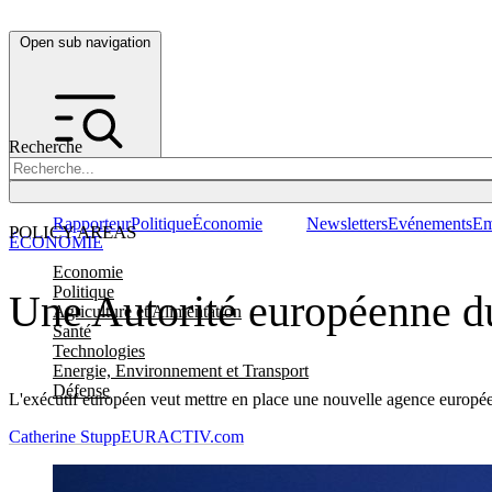
Open sub navigation
Recherche
Rapporteur
Politique
Économie
Newsletters
Evénements
Em
POLICY AREAS
ÉCONOMIE
Economie
Politique
Une Autorité européenne du 
Agriculture et Alimentation
Santé
Technologies
Energie, Environnement et Transport
Défense
L'exécutif européen veut mettre en place une nouvelle agence européenn
Catherine Stupp
EURACTIV.com