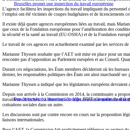
Bruxelles promet une inspection du travail européenne
L’agence facilitera les inspections du travail impliquant du personnel 
l’emploi ont été victimes de coupes budgétaires et de licenciements ce
Il existe déjà quatre agences européennes liées au travail, mais Maria
que ceux de la Fondation européenne pour l’amélioration des conditio
la sécurité et la santé au travail (EU-OSHA) et de la Fondation europé
Le travail de ces agences est actuellement examiné par les services de 
Marianne Thyssen souhaite que l’AET soit mise en place pour un mandat
rencontre pas d’opposition au Parlement européen et au Conseil. Qua
Durant ces négociations, les États membres décideront où les bureaux d
dernier, les responsables politiques des États ont ainsi marchandé sec 
Marianne Thyssen a indiqué que les législateurs européens devraient au
Depuis son arrivée à la Commission en 2014, la commissaire a proposé p
Peu de moyens et beaucoup de défis: l’OIT s’inquiète du dialog
travailleurs détachés. La directive à ce sujet détermine notamment la 
cotisations sociales dans un autre.
Les discussions sont par contre encore en cours sur la proposition légi
liaisons internationales.
Pour l’AET, la Commission fait explicitement référence au secteur du tr