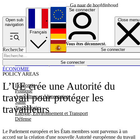
Ga naar de hoofdinhoud
Se connecter
Open sub
Close menu
English
navigation
Français
Deutsch
Vous êtes déconnecté.
Recherche
Se connecter
Español
Lumières éteintes
Se connecter
Rapporteur
Politique
Économie
Newsletters
Evénements
Em
ÉCONOMIE
POLICY AREAS
L’UE crée une Autorité du
Economie
Politique
travail pour protéger les
Agriculture et Alimentation
Santé
travailleurs
Technologies
Energie, Environnement et Transport
Défense
Le Parlement européen et les États membres sont parvenus à un
accord sur la création d'une nouvelle Autorité européenne du travail