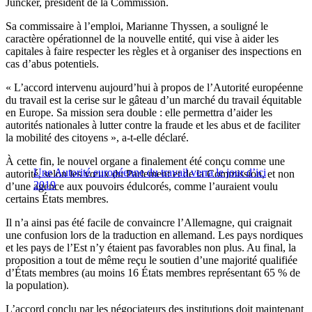
Juncker, président de la Commission.
Sa commissaire à l’emploi, Marianne Thyssen, a souligné le
caractère opérationnel de la nouvelle entité, qui vise à aider les
capitales à faire respecter les règles et à organiser des inspections en
cas d’abus potentiels.
« L’accord intervenu aujourd’hui à propos de l’Autorité européenne
du travail est la cerise sur le gâteau d’un marché du travail équitable
en Europe. Sa mission sera double : elle permettra d’aider les
autorités nationales à lutter contre la fraude et les abus et de faciliter
la mobilité des citoyens », a-t-elle déclaré.
À cette fin, le nouvel organe a finalement été conçu comme une
Une Autorité européenne du travail verra le jour d’ici
autorité, selon les vœux du Parlement et de la Commission, et non
2019
d’une agence aux pouvoirs édulcorés, comme l’auraient voulu
certains États membres.
Il n’a ainsi pas été facile de convaincre l’Allemagne, qui craignait
une confusion lors de la traduction en allemand. Les pays nordiques
et les pays de l’Est n’y étaient pas favorables non plus. Au final, la
proposition a tout de même reçu le soutien d’une majorité qualifiée
d’États membres (au moins 16 États membres représentant 65 % de
la population).
L’accord conclu par les négociateurs des institutions doit maintenant