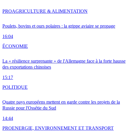
PRO
AGRICULTURE & ALIMENTATION
Poulets, bovins et ours polaires : la grippe aviaire se propage
16:04
ÉCONOMIE
La « résilience surprenante » de l'Allemagne face à la forte hausse
des exportations chinoises
15:17
POLITIQUE
Quatre pays européens mettent en garde contre les projets de la
Russie pour l'Ossétie du Sud
14:44
PRO
ENERGIE, ENVIRONNEMENT ET TRANSPORT