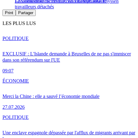
La Commission se réveille sur l’Europe sociale
Économie
droit du travail
Économie
Marianne Thyssen
travailleurs détachés
Print
Partager
LES PLUS LUS
POLITIQUE
EXCLUSIF : L'Islande demande à Bruxelles de ne pas s'immiscer
dans son référendum sur l'UE
09:07
ÉCONOMIE
Merci la Chine : elle a sauvé l’économie mondiale
27.07.2026
POLITIQUE
Une enclave espagnole dépassée par l'afflux de migrants arrivant par