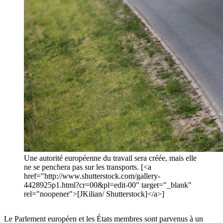
Une autorité européenne du travail sera créée, mais elle
ne se penchera pas sur les transports. [<a
href="http://www.shutterstock.com/gallery-
4428925p1.html?cr=00&pl=edit-00" target="_blank"
rel="noopener">[JKilian/ Shutterstock]</a>]
Le Parlement européen et les États membres sont parvenus à un