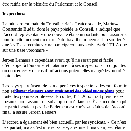
être ratifié par la plénière du Parlement et le Conseil.
Inspections
Le ministre roumain du Travail et de la Justice sociale, Marius-
Constantin Budăi, dont le pays préside le Conseil, a indiqué que
l’accord représentait « une nouvelle étape importante pour assurer le
bon fonctionnement du marché du travail européen ». Il a souligné
que les États membres « ne participeront aux activités de l’ELA que
sur une base volontaire ».
Jeroen Lenaers a cependant averti qu’il ne serait pas si facile
d’échapper à l‘autorité, et notamment à ses inspections « conjointes
ou concertées » en cas d’infractions potentielles malgré les autorités
nationales.
Les pays qui refusent de participer à ces inspections devront fournir
Bruxelles promet une inspection du travail européenne
non seulement leurs raisons, mais aussi des idées et des plans pour
traiter les plaintes soulevées. En outre, l’ELA pourrait prendre des
mesures pour assurer un suivi approprié dans les États membres qui
ne participeraient pas. Le Parlement est « très satisfait » de l’accord
final, a assuré Jeroen Lenaers.
L’accord a également été bien accueilli par les syndicats. « Ce n’est
pas parfait, mais c’est une réussite », a estimé Liina Carr, secrétaire