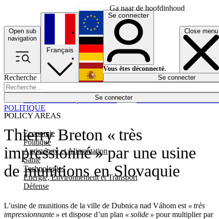
Ga naar de hoofdinhoud
Se connecter
Open sub
Close menu
English
navigation
Français
Deutsch
Vous êtes déconnecté.
Recherche
Se connecter
Español
Lumières éteintes
Se connecter
Rapporteur
Politique
Économie
Newsletters
Evénements
Em
POLITIQUE
POLICY AREAS
Thierry Breton « très
Economie
Politique
impressionné » par une usine
Agriculture et Alimentation
Santé
de munitions en Slovaquie
Technologies
Energie, Environnement et Transport
Défense
L’usine de munitions de la ville de Dubnica nad Váhom est
« très
impressionnante »
et dispose d’un plan
« solide »
pour multiplier par