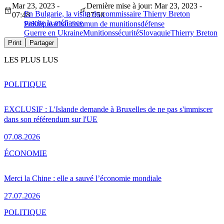
Mar 23, 2023 -
Dernière mise à jour: Mar 23, 2023 -
En Bulgarie, la visite du commissaire Thierry Breton
07:48
07:50
suscite la méfiance
Politique
achat commun de munitions
défense
Guerre en Ukraine
Munitions
sécurité
Slovaquie
Thierry Breton
Print
Partager
LES PLUS LUS
POLITIQUE
EXCLUSIF : L'Islande demande à Bruxelles de ne pas s'immiscer
dans son référendum sur l'UE
07.08.2026
ÉCONOMIE
Merci la Chine : elle a sauvé l’économie mondiale
27.07.2026
POLITIQUE