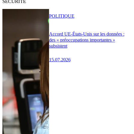
SÉCURITÉ
POLITIQUE
Accord UE-États-Unis sur les données :
des « préoccupations importantes »
subsistent
15.07.2026