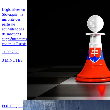
Législatives en
Slovaquie : la
majorité des
partis ne
souhaitent pas
de sanctions
supplémentaires
contre la Russie
11.09.2023
3 MINUTES
POLITIQUE