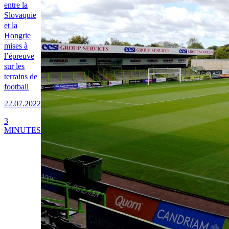
entre la
Slovaquie
et la
Hongrie
mises à
l’épreuve
sur les
terrains de
football
22.07.2022
3
MINUTES