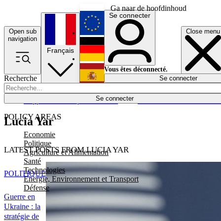
Ga naar de hoofdinhoud
Se connecter
Open sub
Close menu
English
navigation
Français
Deutsch
Vous êtes déconnecté.
Recherche
Se connecter
Español
Lumières éteintes
Se connecter
Rapporteur
Politique
Économie
Newsletters
Evénements
Em
POLICY AREAS
Lucia Yar
Economie
Politique
LATEST POSTS FROM LUCIA YAR
Agriculture et Alimentation
Santé
Technologies
POLITIQUE
Energie, Environnement et Transport
Défense
Guerre en
Ukraine : la
stratégie de