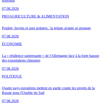
rétorsion
07.08.2026
PRO
AGRICULTURE & ALIMENTATION
Poulets, bovins et ours polaires : la grippe aviaire se propage
07.08.2026
ÉCONOMIE
La « résilience surprenante » de l'Allemagne face à la forte hausse
des exportations chinoises
07.08.2026
POLITIQUE
Quatre pays européens mettent en garde contre les projets de la
Russie pour l'Ossétie du Sud
07.08.2026