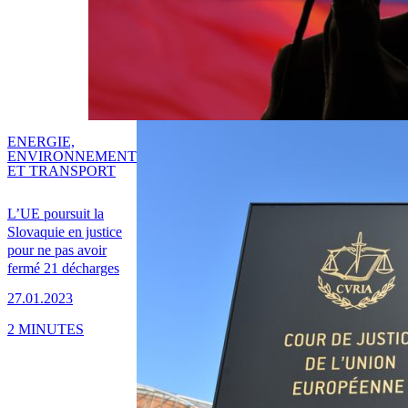
ENERGIE,
ENVIRONNEMENT
ET TRANSPORT
L’UE poursuit la
Slovaquie en justice
pour ne pas avoir
fermé 21 décharges
27.01.2023
2 MINUTES