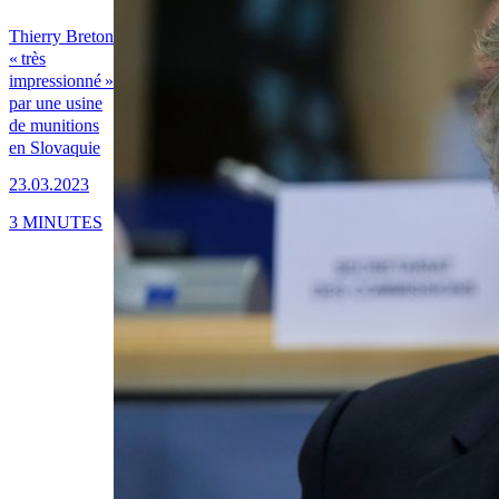
Thierry Breton
« très
impressionné »
par une usine
de munitions
en Slovaquie
23.03.2023
3 MINUTES