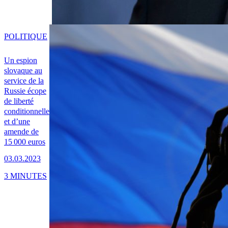
POLITIQUE
Un espion
slovaque au
service de la
Russie écope
de liberté
conditionnelle
et d’une
amende de
15 000 euros
03.03.2023
3 MINUTES