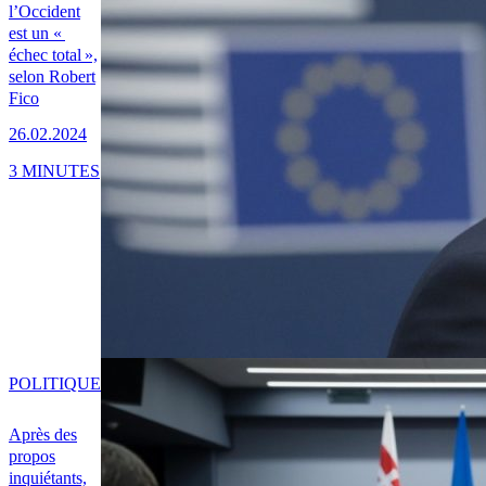
l’Occident
est un «
échec total »,
selon Robert
Fico
26.02.2024
3 MINUTES
POLITIQUE
Après des
propos
inquiétants,