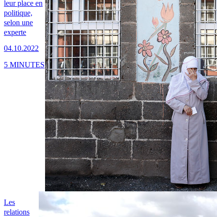
leur place en
politique,
selon une
experte
04.10.2022
5 MINUTES
Les
relations