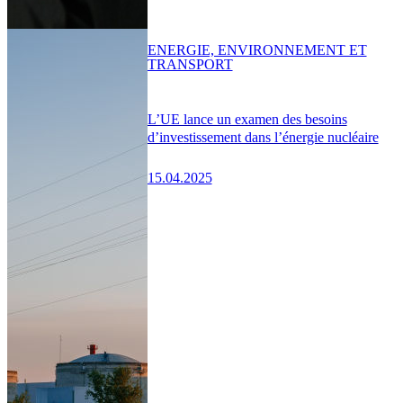
ENERGIE, ENVIRONNEMENT ET
TRANSPORT
L’UE lance un examen des besoins
d’investissement dans l’énergie nucléaire
15.04.2025