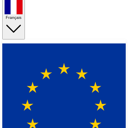
Français