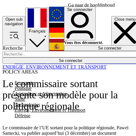
Ga naar de hoofdinhoud
Se connecter
Open sub
Close menu
English
navigation
Français
Deutsch
Vous êtes déconnecté.
Recherche
Se connecter
Español
Lumières éteintes
Se connecter
Rapporteur
Politique
Économie
Newsletters
Evénements
Em
ENERGIE, ENVIRONNEMENT ET TRANSPORT
POLICY AREAS
Le commissaire sortant
Economie
Politique
présente son modèle pour la
Agriculture et Alimentation
Santé
politique régionale
Technologies
Energie, Environnement et Transport
Défense
Le commissaire de l’UE sortant pour la politique régionale, Pawel
Samecki, va publier aujourd’hui (3 décembre) un document