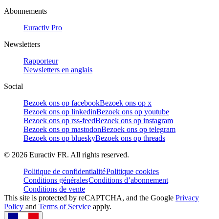
Abonnements
Euractiv Pro
Newsletters
Rapporteur
Newsletters en anglais
Social
Bezoek ons op facebook
Bezoek ons op x
Bezoek ons op linkedin
Bezoek ons op youtube
Bezoek ons op rss-feed
Bezoek ons op instagram
Bezoek ons op mastodon
Bezoek ons op telegram
Bezoek ons op bluesky
Bezoek ons op threads
©
2026
Euractiv FR. All rights reserved.
Politique de confidentialité
Politique cookies
Conditions générales
Conditions d’abonnement
Conditions de vente
This site is protected by reCAPTCHA, and the Google
Privacy
Policy
and
Terms of Service
apply.