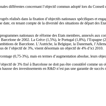
ales différentes concernant l’objectif commun adopté lors du Conseil d
progrès réalisés dans la fixation d’objectifs nationaux spécifiques et e
gue date, en tenant compte de la diversité des situations de départ des E
 programmes nationaux de réforme des Etats membres, annexés aux concl
Barcelone de 2002. La Grèce (1,5%), le Portugal (1,8%), l’Espagne (2%)
rs ambitions de Barcelone. L’Autriche, la Belgique, la Danemark, l’Alle
sus de l’objectif de 3%, visent désormais un objectif de 4% d’ici 2010.
ntage (0,75-3%), mais en termes d’augmentation absolue, leurs objectif
l’objectif de 3% fixé à Barcelone ne doit pas étre considéré comme un o
 la hausse des investissements en R&D n’est pas une garantie de succès 