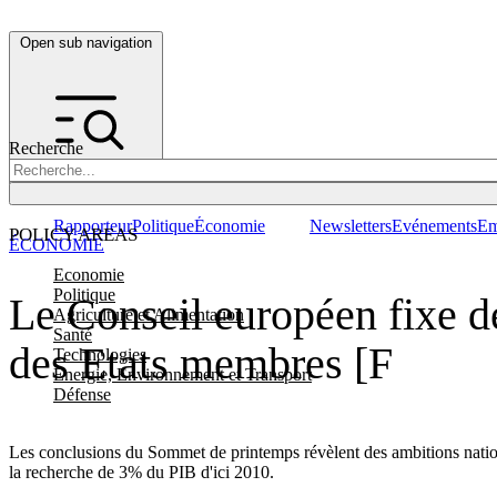
Open sub navigation
Recherche
Rapporteur
Politique
Économie
Newsletters
Evénements
Em
POLICY AREAS
ÉCONOMIE
Economie
Politique
Le Conseil européen fixe d
Agriculture et Alimentation
Santé
des Etats membres [F
Technologies
Energie, Environnement et Transport
Défense
Les conclusions du Sommet de printemps révèlent des ambitions nation
la recherche de 3% du PIB d'ici 2010.