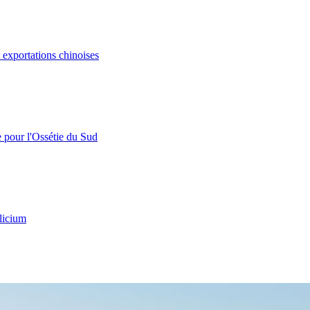
s exportations chinoises
e pour l'Ossétie du Sud
licium