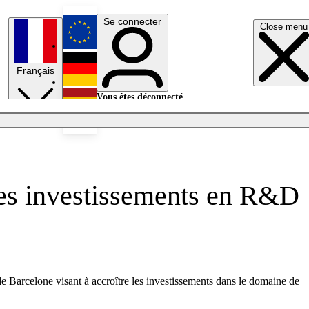
Se connecter
Close menu
English
Français
Deutsch
Vous êtes déconnecté.
Se connecter
Español
Lumières éteintes
les investissements en R&D
 Barcelone visant à accroître les investissements dans le domaine de