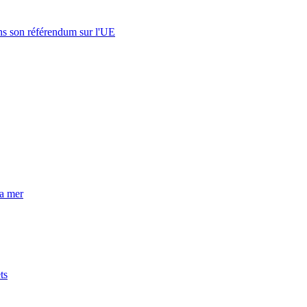
s son référendum sur l'UE
la mer
ts