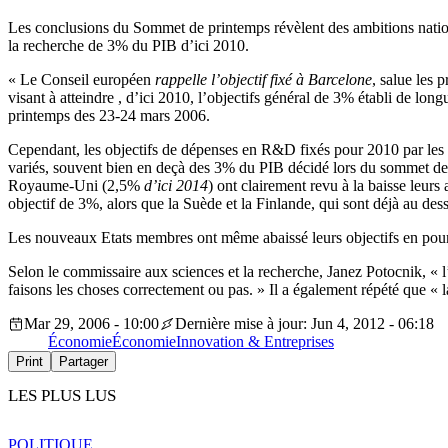
Les conclusions du Sommet de printemps révèlent des ambitions nation
la recherche de 3% du PIB d’ici 2010.
« Le Conseil européen
rappelle l’objectif fixé à Barcelone
, salue les 
visant à atteindre , d’ici 2010, l’objectifs général de 3% établi de lon
printemps des 23-24 mars 2006.
Cependant, les objectifs de dépenses en R&D fixés pour 2010 par les
variés, souvent bien en deçà des 3% du PIB décidé lors du sommet de 
Royaume-Uni (2,5%
d’ici 2014
) ont clairement revu à la baisse leu
objectif de 3%, alors que la Suède et la Finlande, qui sont déjà au des
Les nouveaux Etats membres ont même abaissé leurs objectifs en pource
Selon le commissaire aux sciences et la recherche, Janez Potocnik, « 
faisons les choses correctement ou pas. » Il a également répété que «
Mar 29, 2006 - 10:00
Dernière mise à jour: Jun 4, 2012 - 06:18
Économie
Économie
Innovation & Entreprises
Print
Partager
LES PLUS LUS
POLITIQUE