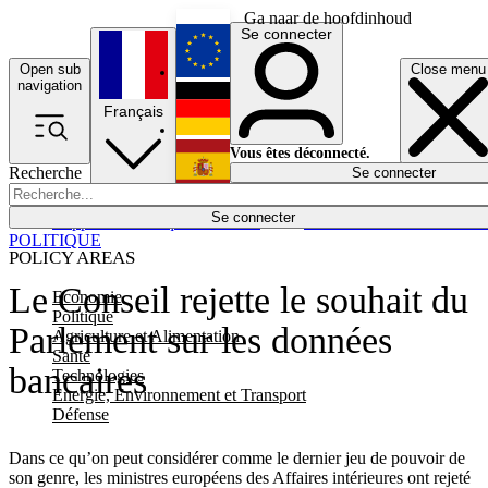
Ga naar de hoofdinhoud
Se connecter
Open sub
Close menu
English
navigation
Français
Deutsch
Vous êtes déconnecté.
Recherche
Se connecter
Español
Lumières éteintes
Se connecter
Rapporteur
Politique
Économie
Newsletters
Evénements
Em
POLITIQUE
POLICY AREAS
Le Conseil rejette le souhait du
Economie
Politique
Parlement sur les données
Agriculture et Alimentation
Santé
bancaires
Technologies
Energie, Environnement et Transport
Défense
Dans ce qu’on peut considérer comme le dernier jeu de pouvoir de
son genre, les ministres européens des Affaires intérieures ont rejeté