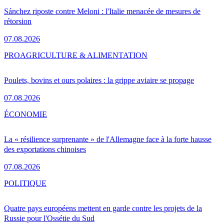
Sánchez riposte contre Meloni : l'Italie menacée de mesures de
rétorsion
07.08.2026
PRO
AGRICULTURE & ALIMENTATION
Poulets, bovins et ours polaires : la grippe aviaire se propage
07.08.2026
ÉCONOMIE
La « résilience surprenante » de l'Allemagne face à la forte hausse
des exportations chinoises
07.08.2026
POLITIQUE
Quatre pays européens mettent en garde contre les projets de la
Russie pour l'Ossétie du Sud