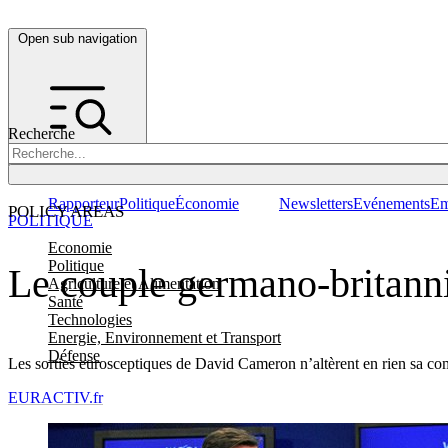
Open sub navigation
Recherche
Rapporteur
Politique
Économie
Newsletters
Evénements
Em
POLICY AREAS
POLITIQUE
Economie
Politique
Le couple germano-britann
Agriculture et Alimentation
Santé
Technologies
Energie, Environnement et Transport
Défense
Les sorties eurosceptiques de David Cameron n’altèrent en rien sa com
EURACTIV.fr