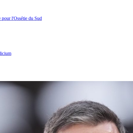
e pour l'Ossétie du Sud
licium