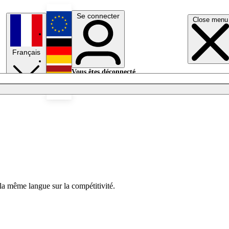
Se connecter
Close menu
English
Français
Deutsch
Vous êtes déconnecté.
Se connecter
Español
Lumières éteintes
la même langue sur la compétitivité.