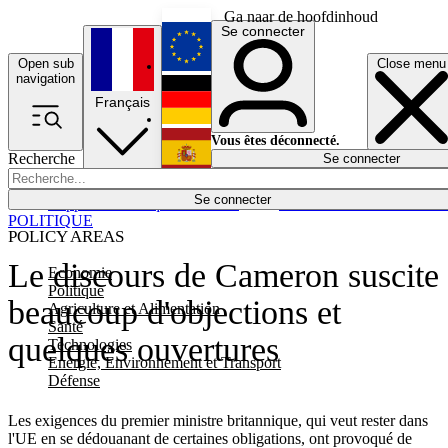
Ga naar de hoofdinhoud
Se connecter
Open sub
Close menu
English
navigation
Français
Deutsch
Vous êtes déconnecté.
Recherche
Se connecter
Español
Lumières éteintes
Se connecter
Rapporteur
Politique
Économie
Newsletters
Evénements
Em
POLITIQUE
POLICY AREAS
Le discours de Cameron suscite
Economie
Politique
beaucoup d'objections et
Agriculture et Alimentation
Santé
quelques ouvertures
Technologies
Energie, Environnement et Transport
Défense
Les exigences du premier ministre britannique, qui veut rester dans
l'UE en se dédouanant de certaines obligations, ont provoqué de