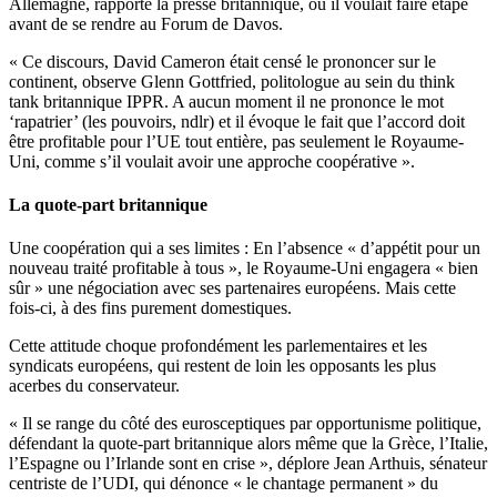
Allemagne, rapporte la presse britannique, où il voulait faire étape
avant de se rendre au Forum de Davos.
« Ce discours, David Cameron était censé le prononcer sur le
continent, observe Glenn Gottfried, politologue au sein du think
tank britannique IPPR. A aucun moment il ne prononce le mot
‘rapatrier’ (les pouvoirs, ndlr) et il évoque le fait que l’accord doit
être profitable pour l’UE tout entière, pas seulement le Royaume-
Uni, comme s’il voulait avoir une approche coopérative ».
La quote-part britannique
Une coopération qui a ses limites : En l’absence « d’appétit pour un
nouveau traité profitable à tous », le Royaume-Uni engagera « bien
sûr » une négociation avec ses partenaires européens. Mais cette
fois-ci, à des fins purement domestiques.
Cette attitude choque profondément les parlementaires et les
syndicats européens, qui restent de loin les opposants les plus
acerbes du conservateur.
« Il se range du côté des eurosceptiques par opportunisme politique,
défendant la quote-part britannique alors même que la Grèce, l’Italie,
l’Espagne ou l’Irlande sont en crise », déplore Jean Arthuis, sénateur
centriste de l’UDI, qui dénonce « le chantage permanent » du