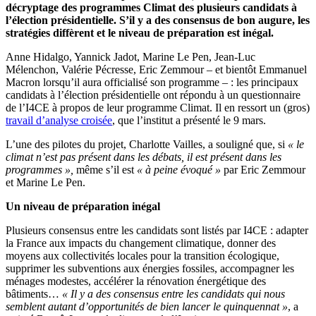
décryptage des programmes Climat des plusieurs candidats à
l’élection présidentielle. S’il y a des consensus de bon augure, les
stratégies diffèrent et le niveau de préparation est inégal.
Anne Hidalgo, Yannick Jadot, Marine Le Pen, Jean-Luc
Mélenchon, Valérie Pécresse, Eric Zemmour – et bientôt Emmanuel
Macron lorsqu’il aura officialisé son programme – : les principaux
candidats à l’élection présidentielle ont répondu à un questionnaire
de l’I4CE à propos de leur programme Climat. Il en ressort un (gros)
travail d’analyse croisée
, que l’institut a présenté le 9 mars.
L’une des pilotes du projet, Charlotte Vailles, a souligné que, si
«
le
climat n’est pas présent dans les débats, il est présent dans les
programmes
»,
même s’il est
«
à peine évoqué
»
par Eric Zemmour
et Marine Le Pen.
Un niveau de préparation inégal
Plusieurs consensus entre les candidats sont listés par I4CE : adapter
la France aux impacts du changement climatique, donner des
moyens aux collectivités locales pour la transition écologique,
supprimer les subventions aux énergies fossiles, accompagner les
ménages modestes, accélérer la rénovation énergétique des
bâtiments…
« Il
y a des consensus entre les candidats qui nous
semblent autant d’opportunités de bien lancer le quinquennat
»
, a