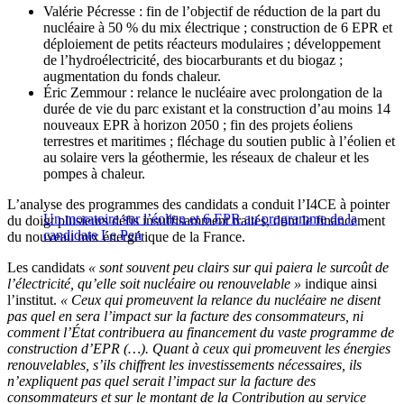
Valérie Pécresse : fin de l’objectif de réduction de la part du
nucléaire à 50 % du mix électrique ; construction de 6 EPR et
déploiement de petits réacteurs modulaires ; développement
de l’hydroélectricité, des biocarburants et du biogaz ;
augmentation du fonds chaleur.
Éric Zemmour : relance le nucléaire avec prolongation de la
durée de vie du parc existant et la construction d’au moins 14
nouveaux EPR à horizon 2050 ; fin des projets éoliens
terrestres et maritimes ; fléchage du soutien public à l’éolien et
au solaire vers la géothermie, les réseaux de chaleur et les
pompes à chaleur.
L’analyse des programmes des candidats a conduit l’I4CE à pointer
Un moratoire sur l’éolien et 6 EPR au programme de la
du doigt plusieurs défis insuffisamment traités, dont l
e
financement
candidate Le Pen
du nouveau mix énergétique de la France.
Les candidats
«
sont souvent peu clairs sur qui paiera le surcoût de
l’électricité, qu’elle soit nucléaire ou renouvelable
»
indique ainsi
l’institut.
«
Ceux qui promeuvent la relance du nucléaire ne disent
pas quel en sera l’impact sur la facture des consommateurs, ni
comment l’État contribuera au financement du vaste programme de
construction d’EPR (…). Quant à ceux qui promeuvent les énergies
renouvelables, s’ils chiffrent les investissements nécessaires, ils
n’expliquent pas quel serait l’impact sur la facture des
consommateurs et sur le montant de la Contribution au service