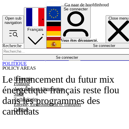
Ga naar de hoofdinhoud
Se connecter
Open sub
Close menu
English
navigation
Français
Deutsch
Vous êtes déconnecté.
Recherche
Se connecter
Español
Lumières éteintes
Se connecter
Rapporteur
Politique
Économie
Newsletters
Evénements
Em
POLITIQUE
POLICY AREAS
Le financement du futur mix
Economie
Politique
énergétique français reste flou
Agriculture et Alimentation
Santé
dans les programmes des
Technologies
Energie, Environnement et Transport
candidats
Défense