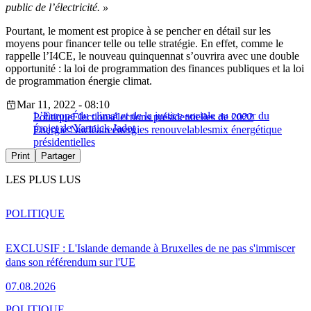
public de l’électricité.
»
Pourtant, le moment est propice à se pencher en détail sur les
moyens pour financer telle ou telle stratégie. En effet, comme le
rappelle l’I4CE, le nouveau quinquennat s’ouvrira avec une double
opportunité : la loi de programmation des finances publiques et la loi
de programmation énergie climat.
Mar 11, 2022 - 08:10
L’Europe du climat et de la justice sociale au coeur du
Politique
Élections
élections présidentielles de 2022
projet de Yannick Jadot
Énergie Nucléaire
énergies renouvelables
mix énergétique
présidentielles
Print
Partager
LES PLUS LUS
POLITIQUE
EXCLUSIF : L'Islande demande à Bruxelles de ne pas s'immiscer
dans son référendum sur l'UE
07.08.2026
POLITIQUE