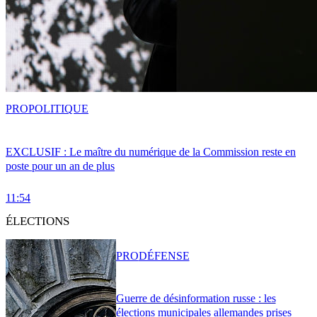
PRO
POLITIQUE
EXCLUSIF : Le maître du numérique de la Commission reste en
poste pour un an de plus
11:54
ÉLECTIONS
PRO
DÉFENSE
Guerre de désinformation russe : les
élections municipales allemandes prises