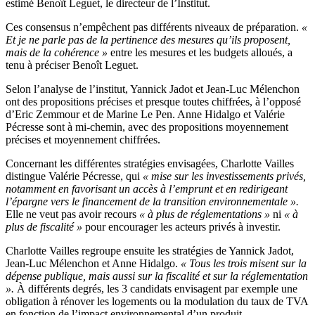
estimé Benoît Leguet, le directeur de l’Institut.
Ces consensus n’empêchent pas différents niveaux de préparation.
«
Et
je ne parle pas de la pertinence des mesures qu’ils proposent,
mais de la cohérence
»
entre les mesures et les budgets alloués, a
tenu à préciser Benoît Leguet.
Selon l’analyse de l’institut, Yannick Jadot et Jean-Luc Mélenchon
ont des propositions précises et presque toutes chiffrées, à l’opposé
d’Eric Zemmour et de Marine Le Pen. Anne Hidalgo et Valérie
Pécresse sont à mi-chemin, avec des propositions moyennement
précises et moyennement chiffrées.
Concernant les différentes stratégies envisagées, Charlotte Vailles
distingue Valérie Pécresse, qui
«
mise sur les investissements privés,
notamment en favorisant un accès à l’emprunt et en redirigeant
l’épargne vers le financement de la transition environnementale
»
.
Elle ne veut pas avoir recours
«
à plus de réglementations
»
ni
« à
plus de fiscalité
»
pour encourager les acteurs privés à investir.
Charlotte Vailles regroupe ensuite les stratégies de Yannick Jadot,
Jean-Luc Mélenchon et Anne Hidalgo.
«
Tous les trois misent sur la
dépense publique, mais aussi sur la fiscalité et sur la réglementation
»
.
À différents degrés, les 3 candidats envisagent par exemple une
obligation à rénover les logements ou la modulation du taux de TVA
en fonction de l’impact environnemental d’un produit.