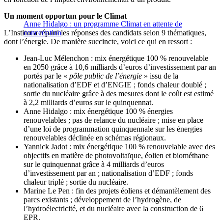
Un moment opportun pour le Climat
Anne Hidalgo : un programme Climat en attente de
L’Institut a réparti les réponses des candidats selon 9 thématiques,
concertation
dont l’énergie. De manière succincte, voici ce qui en ressort :
Jean-Luc Mélenchon : mix énergétique 100 % renouvelable
en 2050 grâce à 10,6 milliards d’euros d’investissement par an
portés par le «
pôle public de l’énergie
» issu de la
nationalisation d’EDF et d’ENGIE ; fonds chaleur doublé ;
sortie du nucléaire grâce à des mesures dont le coût est estimé
à 2,2 milliards d’euros sur le quinquennat.
Anne Hidalgo : mix énergétique 100 % énergies
renouvelables ; pas de relance du nucléaire ; mise en place
d’une loi de programmation quinquennale sur les énergies
renouvelables déclinée en schémas régionaux.
Yannick Jadot : mix énergétique 100 % renouvelable avec des
objectifs en matière de photovoltaïque, éolien et biométhane
sur le quinquennat grâce à 4 milliards d’euros
d’investissement par an ; nationalisation d’EDF ; fonds
chaleur triplé ; sortie du nucléaire.
Marine Le Pen : fin des projets éoliens et démantèlement des
parcs existants ; développement de l’hydrogène, de
l’hydroélectricité, et du nucléaire avec la construction de 6
EPR.