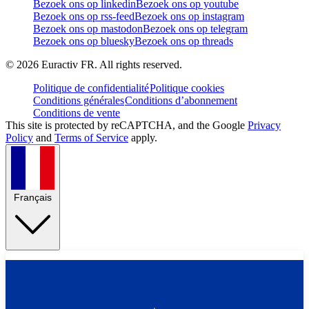
Bezoek ons op linkedin
Bezoek ons op youtube
Bezoek ons op rss-feed
Bezoek ons op instagram
Bezoek ons op mastodon
Bezoek ons op telegram
Bezoek ons op bluesky
Bezoek ons op threads
©
2026
Euractiv FR. All rights reserved.
Politique de confidentialité
Politique cookies
Conditions générales
Conditions d’abonnement
Conditions de vente
This site is protected by reCAPTCHA, and the Google
Privacy
Policy
and
Terms of Service
apply.
Français