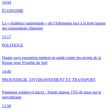
16:04
ÉCONOMIE
La « résilience surprenante » de l'Allemagne face à la forte hausse
des exportations chinoises
15:17
POLITIQUE
Quatre pays européens mettent en garde contre les projets de la
Russie pour l'Ossétie du Sud
14:44
PRO
ENERGIE, ENVIRONNEMENT ET TRANSPORT
Panneaux solaires et puces : Trump impose 15% de taxes sur le
polysilicium
13:58