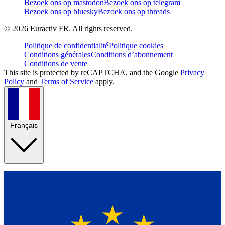
Bezoek ons op mastodon
Bezoek ons op telegram
Bezoek ons op bluesky
Bezoek ons op threads
©
2026
Euractiv FR. All rights reserved.
Politique de confidentialité
Politique cookies
Conditions générales
Conditions d’abonnement
Conditions de vente
This site is protected by reCAPTCHA, and the Google
Privacy
Policy
and
Terms of Service
apply.
Français