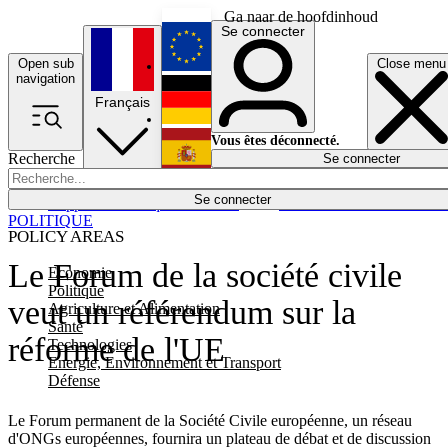
Ga naar de hoofdinhoud
Se connecter
Open sub
Close menu
English
navigation
Français
Deutsch
Vous êtes déconnecté.
Recherche
Se connecter
Español
Lumières éteintes
Se connecter
Rapporteur
Politique
Économie
Newsletters
Evénements
Em
POLITIQUE
POLICY AREAS
Le Forum de la société civile
Economie
Politique
veut un référendum sur la
Agriculture et Alimentation
Santé
réforme de l'UE
Technologies
Energie, Environnement et Transport
Défense
Le Forum permanent de la Société Civile européenne, un réseau
d'ONGs européennes, fournira un plateau de débat et de discussion