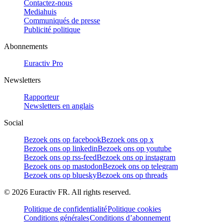
Contactez-nous
Mediahuis
Communiqués de presse
Publicité politique
Abonnements
Euractiv Pro
Newsletters
Rapporteur
Newsletters en anglais
Social
Bezoek ons op facebook
Bezoek ons op x
Bezoek ons op linkedin
Bezoek ons op youtube
Bezoek ons op rss-feed
Bezoek ons op instagram
Bezoek ons op mastodon
Bezoek ons op telegram
Bezoek ons op bluesky
Bezoek ons op threads
©
2026
Euractiv FR. All rights reserved.
Politique de confidentialité
Politique cookies
Conditions générales
Conditions d’abonnement