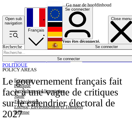
Ga naar de hoofdinhoud
Se connecter
Open sub
Close menu
English
navigation
Français
Deutsch
Vous êtes déconnecté.
Recherche
Se connecter
Español
Lumières éteintes
Se connecter
Rapporteur
Politique
Économie
Newsletters
Evénements
Em
POLITIQUE
POLICY AREAS
Le gouvernement français fait
Economie
Politique
face à une vague de critiques
Agriculture et Alimentation
Santé
sur le calendrier électoral de
Technologies
Energie, Environnement et Transport
2027
Défense