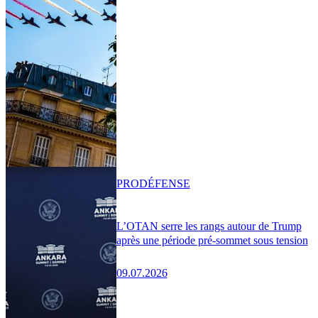
PRO
DÉFENSE
L’OTAN serre les rangs autour de Trump
après une période pré-sommet sous tension
09.07.2026