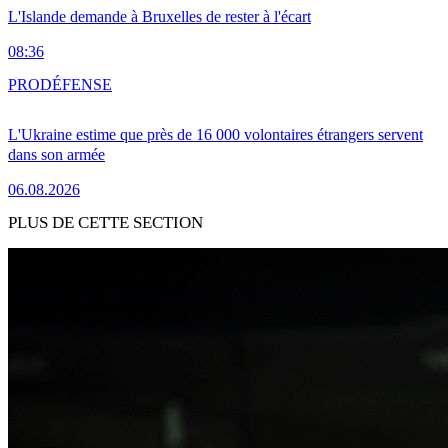
L'Islande demande à Bruxelles de rester à l'écart
08:36
PRO
DÉFENSE
L'Ukraine estime que près de 16 000 volontaires étrangers servent
dans son armée
06.08.2026
PLUS DE CETTE SECTION