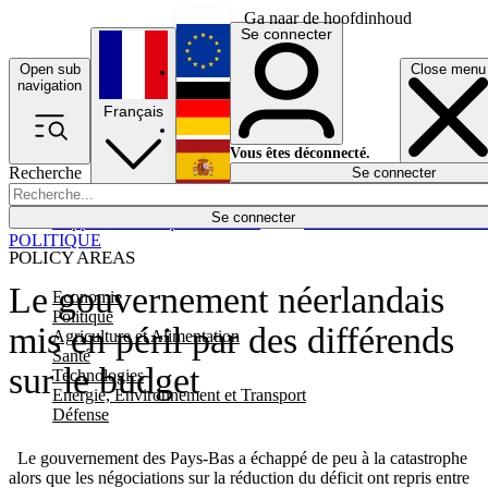
Ga naar de hoofdinhoud
Se connecter
Open sub
Close menu
English
navigation
Français
Deutsch
Vous êtes déconnecté.
Recherche
Se connecter
Español
Lumières éteintes
Se connecter
Rapporteur
Politique
Économie
Newsletters
Evénements
Em
POLITIQUE
POLICY AREAS
Le gouvernement néerlandais
Economie
Politique
mis en péril par des différends
Agriculture et Alimentation
Santé
sur le budget
Technologies
Energie, Environnement et Transport
Défense
Le gouvernement des Pays-Bas a échappé de peu à la catastrophe
alors que les négociations sur la réduction du déficit ont repris entre