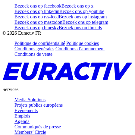
Bezoek ons op facebook
Bezoek ons op x
Bezoek ons op linkedin
Bezoek ons op youtube
Bezoek ons op rss-feed
Bezoek ons op instagram
Bezoek ons op mastodon
Bezoek ons op telegram
Bezoek ons op bluesky
Bezoek ons op threads
©
2026
Euractiv FR
Politique de confidentialité
Politique cookies
Conditions générales
Conditions d’abonnement
Conditions de vente
Services
Media Solutions
Projets publics européens
Evénements
Emplois
Agenda
Communiqués de presse
Members’ Circle