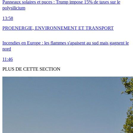
Panneaux solaires et puces : Trump impose 15% de taxes sur le
polysilicium
13:58
PRO
ENERGIE, ENVIRONNEMENT ET TRANSPORT
Incendies en Europe : les flammes s'apaisent au sud mais gagnent le
nord
11:46
PLUS DE CETTE SECTION