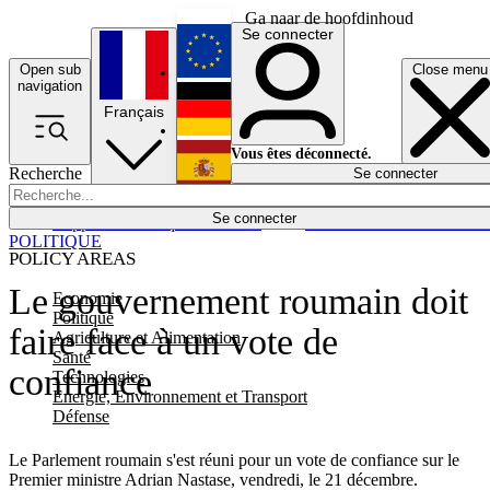
Ga naar de hoofdinhoud
Se connecter
Open sub
Close menu
English
navigation
Français
Deutsch
Vous êtes déconnecté.
Recherche
Se connecter
Español
Lumières éteintes
Se connecter
Rapporteur
Politique
Économie
Newsletters
Evénements
Em
POLITIQUE
POLICY AREAS
Le gouvernement roumain doit
Economie
Politique
faire face à un vote de
Agriculture et Alimentation
Santé
confiance
Technologies
Energie, Environnement et Transport
Défense
Le Parlement roumain s'est réuni pour un vote de confiance sur le
Premier ministre Adrian Nastase, vendredi, le 21 décembre.