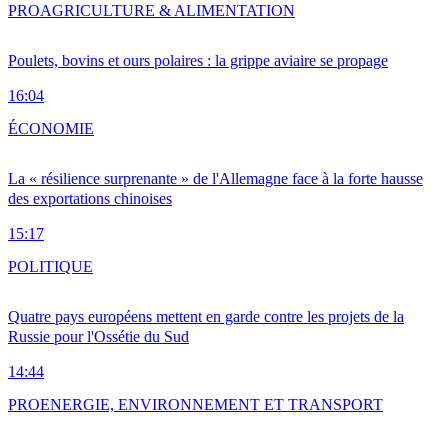
PRO
AGRICULTURE & ALIMENTATION
Poulets, bovins et ours polaires : la grippe aviaire se propage
16:04
ÉCONOMIE
La « résilience surprenante » de l'Allemagne face à la forte hausse
des exportations chinoises
15:17
POLITIQUE
Quatre pays européens mettent en garde contre les projets de la
Russie pour l'Ossétie du Sud
14:44
PRO
ENERGIE, ENVIRONNEMENT ET TRANSPORT