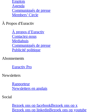
Emplois
Agenda
Communiqués de presse
Members’ Circle
À Propos d'Euractiv
À propos d’Euractiv
Contactez-nous
Mediahuis
Communiqués de presse
Publicité politique
Abonnements
Euractiv Pro
Newsletters
Rapporteur
Newsletters en anglais
Social
Bezoek ons op facebook
Bezoek ons op x
Bezoek ons op linkedin
Bezoek ons op youtube