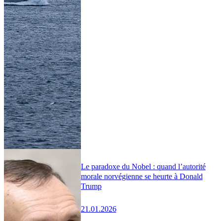
Le paradoxe du Nobel : quand l’autorité
morale norvégienne se heurte à Donald
Trump
21.01.2026