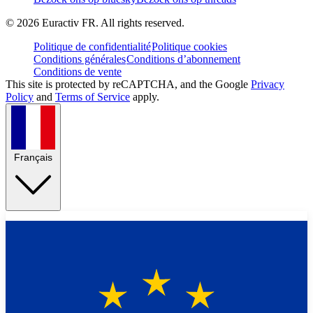
©
2026
Euractiv FR. All rights reserved.
Politique de confidentialité
Politique cookies
Conditions générales
Conditions d’abonnement
Conditions de vente
This site is protected by reCAPTCHA, and the Google
Privacy
Policy
and
Terms of Service
apply.
Français