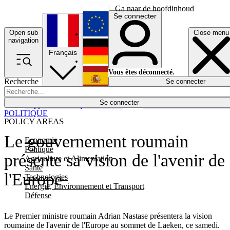
Ga naar de hoofdinhoud
Se connecter
Open sub
Close menu
English
navigation
Français
Deutsch
Vous êtes déconnecté.
Recherche
Se connecter
Español
Lumières éteintes
Se connecter
Rapporteur
Politique
Économie
Newsletters
Evénements
Em
POLITIQUE
POLICY AREAS
Le gouvernement roumain
Economie
Politique
présente sa vision de l'avenir de
Agriculture et Alimentation
Santé
l'Europe
Technologies
Energie, Environnement et Transport
Défense
Le Premier ministre roumain Adrian Nastase présentera la vision
roumaine de l'avenir de l'Europe au sommet de Laeken, ce samedi.