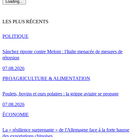
Loading...
LES PLUS RÉCENTS
POLITIQUE
Sánchez riposte contre Meloni : l'Italie menacée de mesures de
rétorsion
07.08.2026
PRO
AGRICULTURE & ALIMENTATION
Poulets, bovins et ours polaires : la grippe aviaire se propage
07.08.2026
ÉCONOMIE
La « résilience surprenante » de l'Allemagne face à la forte hausse
des exportations chinoises