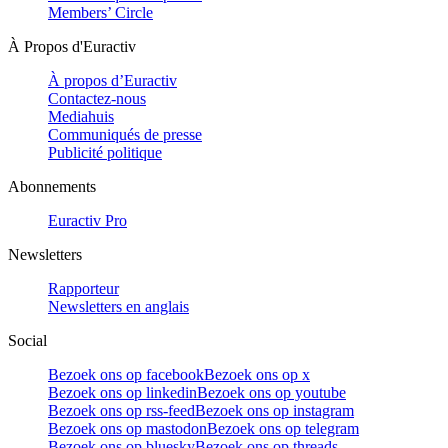
Members’ Circle
À Propos d'Euractiv
À propos d’Euractiv
Contactez-nous
Mediahuis
Communiqués de presse
Publicité politique
Abonnements
Euractiv Pro
Newsletters
Rapporteur
Newsletters en anglais
Social
Bezoek ons op facebook
Bezoek ons op x
Bezoek ons op linkedin
Bezoek ons op youtube
Bezoek ons op rss-feed
Bezoek ons op instagram
Bezoek ons op mastodon
Bezoek ons op telegram
Bezoek ons op bluesky
Bezoek ons op threads