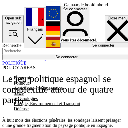
Ga naar de hoofdinhoud
Se connecter
Open sub
Close menu
English
navigation
Français
Deutsch
Vous êtes déconnecté.
Recherche
Se connecter
Español
Lumières éteintes
Se connecter
Rapporteur
Politique
Économie
Newsletters
Evénements
Em
POLITIQUE
POLICY AREAS
Le jeu politique espagnol se
Economie
Politique
complexifie autour de quatre
Agriculture et Alimentation
Santé
partis
Technologies
Energie, Environnement et Transport
Défense
À huit mois des élections générales, les sondages laissent présager
d'une grande fragmentation du paysage politique en Espagne.