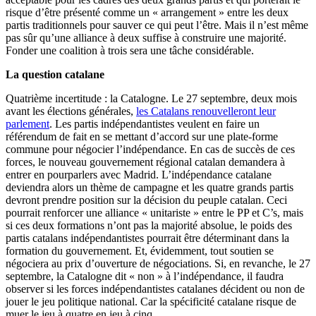
risque d’être présenté comme un « arrangement »
entre
les deux
partis
traditionnels
pour sauver ce qui peut l’être. Mais il n’est même
pas sûr qu’une alliance à deux suffise à construire une
majorité
.
Fonder une coalition à
trois
sera une tâche considérable.
La question
catalane
Quatrième incertitude : la
Catalogne
. Le 27 septembre, deux
mois
avant les
élections
générales
,
les Catalans renouvelleront leur
parlement
. Les partis indépendantistes veulent en faire un
référendum de fait en se mettant d’accord sur une plate-forme
commune pour négocier l’indépendance. En cas de succès de ces
forces, le nouveau gouvernement régional catalan demandera à
entrer
en pourparlers
avec
Madrid. L’indépendance
catalane
deviendra alors un thème de campagne et les quatre grands partis
devront prendre position sur la décision du peuple catalan. Ceci
pourrait
renforcer une alliance « unitariste »
entre
le PP et C’s, mais
si ces deux formations n’ont pas la
majorité
absolue, le poids des
partis catalans indépendantistes
pourrait
être déterminant dans la
formation du gouvernement. Et, évidemment, tout soutien se
négociera au prix d’ouverture de négociations. Si, en revanche, le 27
septembre, la
Catalogne
dit « non » à l’indépendance, il
faudra
observer si les forces indépendantistes catalanes décident ou non de
jouer le jeu
politique
national. Car la spécificité
catalane
risque de
muer le jeu à quatre en jeu à cinq.