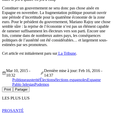
Constituer un gouvernement ne sera donc pas chose aisée en
Espagne en novembre. La fragmentation
politique
pourrait
ouvrir
une période d’incertitude pour la quatrième économie de la zone
euro. Pour le président du gouvernement, Mariano Rajoy une chose
semble sûre : la reprise de l’économie n’est pas un
élément
capable
de ramener suffisamment les électeurs vers son parti. Encore une
fois, comme dans de nombreux
autres
pays, les conséquences
politiques
de
l’austérité
ont été considérables… et largement sous-
estimées par ses promoteurs.
Cet article est initialement paru sur
La Tribune
.
Mar 10, 2015 -
Dernière mise à jour: Feb 16, 2016 -
10:32
14:37
Politique
austerité
Élections
élections espagnoles
Espagne
Pablo Iglesias
Podemos
Print
Partager
LES PLUS LUS
PRO
SANTÉ