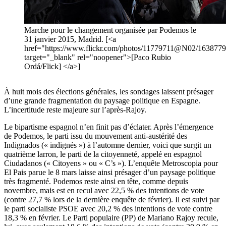
Marche pour le changement organisée par Podemos le
31 janvier 2015, Madrid. [<a
href="https://www.flickr.com/photos/11779711@N02/163877
target="_blank" rel="noopener">[Paco Rubio
Ordá/Flick] </a>]
À huit mois des élections générales, les sondages laissent présager
d’une grande fragmentation du paysage politique en Espagne.
L’incertitude reste majeure sur l’après-Rajoy.
Le bipartisme espagnol n’en finit pas d’éclater. Après l’émergence
de Podemos, le parti issu du
mouvement
anti-austérité
des
Indignados (« indignés ») à l’automne dernier, voici que surgit un
quatrième larron, le parti de la
citoyenneté
,
appelé
en espagnol
Ciudadanos
(«
Citoyens
» ou « C’s »).
L’enquête
Metroscopia
pour
El Pais parue le 8 mars
laisse
ainsi
présager
d’un
paysage
politique
très
fragmenté. Podemos reste
ainsi
en tête, comme depuis
novembre, mais est en
recul
avec
22,5 % des intentions de vote
(
contre
27,7 %
lors
de la
dernière
enquête
de février). Il est suivi par
le parti
socialiste
PSOE
avec
20,2 % des intentions de vote
contre
18,3 % en février. Le
Parti
populaire
(PP) de Mariano Rajoy recule,