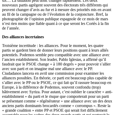
six… La situation peut donc changer rapidement. Les deux
nouveaux partis agrègent souvent des électorats
très
différents qui
peuvent changer d’avis au fur et à mesure des priorités mis en avant
au fil de la campagne ou de l’évolution de la conjoncture. Bref, la
photographie de l’opinion publique
espagnole
de ce
mois
de mars
n’est rien moins que fiable quant à ce que seront les Cortès à la fin
de l’année.
Des alliances incertaines
Troisième incertitude : les alliances. Pour le moment, les quatre
partis se gardent bien de donner leurs positions quant à leurs alliés
potentiels. Podemos semble peu compatible
avec
une alliance
avec
l’ancien establishment. Son leader, Pablo Iglesias, a affirmé qu’il
faudrait que le
PSOE
change « à 180 degrés » pour pouvoir s’allier
avec
son parti et on imagine mal une alliance
avec
le PP.
Ciudadanos
lancera en avril une commission pour examiner les
alliances possibles. En théorie, ce parti est
beaucoup
plus capable de
s’allier
avec
le PP ou le
PSOE
, ce qui fait qu’il rassure
beaucoup
en
Europe, à la différence de Podemos, souvent confondu (trop)
hâtivement
avec
Syriza. Pour autant, c’est
oublier
le caractère « anti-
establishment » du parti et le risque que comporterait pour un parti
se présentant comme « régénérateur » une alliance
avec
un des deux
anciens partis dominants brocardés comme « corrompus ». Reste la
« grande coalition »
entre
PP et
PSOE
qui
serait
fort difficilement
acceptable pour les cadres des deux grands partis et qui porterait le