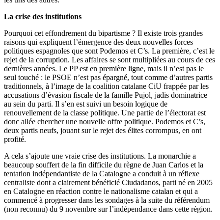
La crise des institutions
Pourquoi cet effondrement du bipartisme ? Il existe
trois
grandes
raisons qui
expliquent
l’émergence des deux
nouvelles
forces
politiques
espagnoles
que sont Podemos et C’s. La première, c’est le
rejet de la corruption. Les affaires se sont
multipliées
au
cours
de ces
dernières
années
. Le PP est en première ligne, mais il n’est pas le
seul
touché : le
PSOE
n’est pas épargné, tout comme
d’autres
partis
traditionnels
, à
l’image
de la coalition
catalane
CiU
frappée
par les
accusations d’évasion fiscale de la famille
Pujol
,
jadis
dominatrice
au
sein
du parti. Il
s’en
est suivi un besoin logique de
renouvellement de la classe
politique
. Une partie de l’électorat est
donc
allée
chercher
une nouvelle
offre
politique
. Podemos et C’s,
deux partis
neufs
, jouant sur le rejet des élites corrompus, en ont
profité.
A cela
s’ajoute
une
vraie
crise des institutions. La
monarchie
a
beaucoup
souffert
de la fin difficile du règne de Juan Carlos et la
tentation
indépendantiste
de la
Catalogne
a conduit à un
réflexe
centraliste
dont
a
clairement
bénéficié
Ciudadanos
, parti né en 2005
en
Catalogne
en réaction
contre
le
nationalisme
catalan et qui a
commencé
à
progresser
dans les
sondages
à la suite du référendum
(non reconnu) du 9 novembre sur l’indépendance dans cette région.