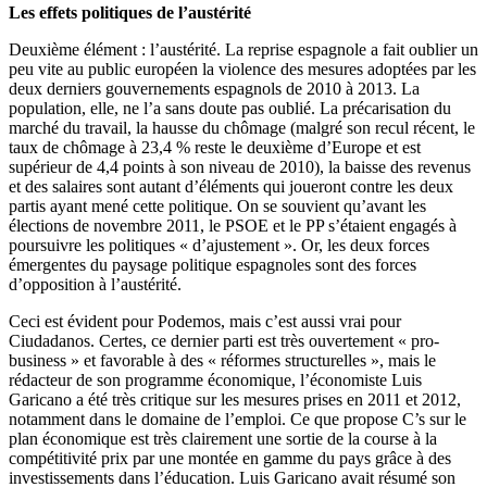
Les effets
politiques
de
l’austérité
Deuxième
élément
:
l’austérité
. La reprise
espagnole
a fait
oublier
un
peu
vite
au public européen la violence des
mesures
adoptées
par les
deux
derniers
gouvernements
espagnols
de 2010 à 2013. La
population, elle, ne l’a sans
doute
pas
oublié
. La
précarisation
du
marché
du travail, la
hausse
du
chômage
(
malgré
son
recul
récent
, le
taux de
chômage
à 23,4 % reste le
deuxième
d’Europe et est
supérieur de 4,4 points à son niveau de 2010), la baisse des revenus
et des salaires sont autant d’éléments qui joueront
contre
les deux
partis ayant mené cette
politique
. On se souvient qu’avant les
élections
de novembre 2011, le
PSOE
et le PP s’étaient engagés à
poursuivre les
politiques
« d’ajustement ». Or, les deux forces
émergentes du
paysage
politique
espagnoles
sont des forces
d’opposition à
l’austérité
.
Ceci est évident pour Podemos, mais c’est aussi vrai pour
Ciudadanos
. Certes, ce dernier parti est
très
ouvertement « pro-
business » et favorable à des « réformes structurelles », mais le
rédacteur de son programme économique, l’économiste Luis
Garicano a été
très
critique sur les
mesures
prises en 2011 et 2012,
notamment dans le domaine de l’emploi. Ce que propose C’s sur le
plan économique est
très
clairement
une sortie de la course à la
compétitivité prix par une montée en gamme du pays grâce à des
investissements dans l’éducation. Luis Garicano
avait
résumé son