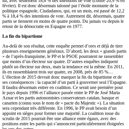
lui,
avec
seulement 18,6 % des intentions de vote (
contre
20,9 % en
février). Il est donc désormais
talonné
par
l’étoile
montante
de la
politique
espagnole
,
Ciudadanos
, qui, en un
mois
, est
passé
de 12,2
% à 18,4 % des intentions de vote. Autrement dit, désormais, quatre
partis se tiennent en moins de quatre points. Du
jamais
vu depuis le
retour
de la
démocratie
en Espagne en 1977.
La fin du bipartisme
Au-delà
de son résultat, cette
enquête
permet d’ores et
déjà
de
tirer
plusieurs
enseignements
généraux
. D’abord, les deux « grands partis
» de l’après-franquisme, le PP et le
PSOE
pourraient ne
rassembler
que moins
d’un
électeur
sur quatre.
D’autres
enquêtes
indiquent
plutôt un
électeur
sur deux, mais la tendance est la même. En 2011,
ils en rassemblaient
trois
sur quatre, en 2008,
près
de 85 %…
L’élection
de 2015
devrait
donc
marquer
la fin du bipartisme et de
ses conséquences : la capacité
d’un
parti à gouverner
seul
l’Espagne
.
Il
faudra
désormais
entrer
en coalition. Ce
serait
une première pour
le pays depuis 1996 et l’alliance
passée
entre
le PP de
José
Maria
Aznar
et les partis autonomistes conservateurs catalan, basque et
canarien (
connu
sous
le nom de «
pacte
du Majestic »). La situation
sera
cependant
très
différente
. En 1996, le PP
avait
besoin
d’un
appoint en
sièges
pour former une
majorité
. La coalition issue du
scrutin
de 2015
pourrait
être une alliance
entre
égaux,
avec
des
positions
entre
les partis qui
s’annoncent
particulièrement
éloignées
les uns des
autres
.