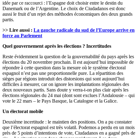
idée par ce raccourci :
l’Espagne
doit choisir
entre
le destin du
Danemark ou de l’Argentine. Le choix de
Ciudadanos
est donc
aussi le fruit
d’un
rejet des méthodes économiques des deux grands
partis.
>> Lire aussi :
La gauche radicale du sud de l’Europe arrive en
force au Parlement
Quel gouvernement après les
élections
? Incertitudes
Reste évidemment la question de la gouvernabilité du pays après les
élections
du 20 novembre prochain. Il est aujourd’hui impossible de
répondre à cette question dans la mesure où le système électoral
espagnol n’est pas une proportionnelle pure. La répartition des
sièges
par régions introduit des distorsions qui sont aujourd’hui
difficiles à mesurer, car on ignore les implantations régionales des
deux nouveaux partis. Sans
doute
y verra-t-on plus clair après les
élections
régionales du 24 mai (
dont
sont exclues l’Andalousie – qui
vote le 22 mars – le Pays Basque, la
Catalogne
et la Galice.
Un électorat mobile
Deuxième
incertitude : le maintien des positions. On a pu constater
que l’électorat espagnol est
très
volatil. Podemos a perdu en un
mois
près
de 5 points d’intentions de vote,
Ciudadanos
en a gagné
près
de