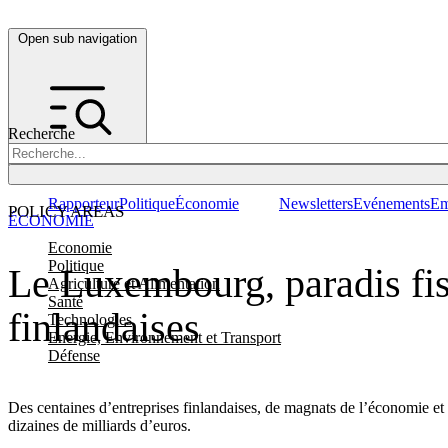
Open sub navigation
Recherche
Rapporteur
Politique
Économie
Newsletters
Evénements
Em
POLICY AREAS
ÉCONOMIE
Economie
Politique
Le Luxembourg, paradis fisc
Agriculture et Alimentation
Santé
finlandaises
Technologies
Energie, Environnement et Transport
Défense
Des centaines d’entreprises finlandaises, de magnats de l’économie e
dizaines de milliards d’euros.