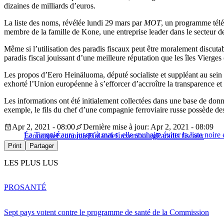
dizaines de milliards d’euros.
La liste des noms, révélée lundi 29 mars par
MOT
, un programme télé
membre de la famille de Kone, une entreprise leader dans le secteur d
Même si l’utilisation des paradis fiscaux peut être moralement discutab
paradis fiscal jouissant d’une meilleure réputation que les îles Vierges
Les propos d’Eero Heinäluoma, député socialiste et suppléant au sein d
exhorté l’Union européenne à s’efforcer d’accroître la transparence et à
Les informations ont été initialement collectées dans une base de don
exemple, le fils du chef d’une compagnie ferroviaire russe possède de
Apr 2, 2021 - 08:00
Dernière mise à jour: Apr 2, 2021 - 08:09
La Turquie aura jusqu’à mai si elle souhaite éviter la liste noir
Économie
Économie
Finlande
Luxembourg
Paradis fiscaux
Print
Partager
LES PLUS LUS
PRO
SANTÉ
Sept pays votent contre le programme de santé de la Commission