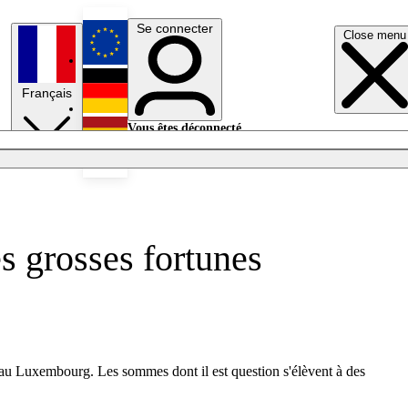
Se connecter
Close menu
English
Français
Deutsch
Vous êtes déconnecté.
Se connecter
Español
Lumières éteintes
es grosses fortunes
 au Luxembourg. Les sommes dont il est question s'élèvent à des