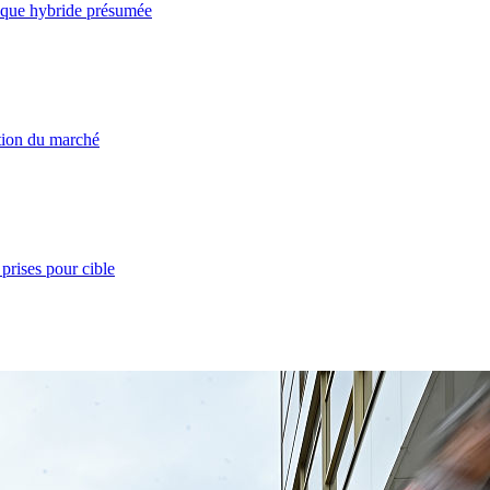
taque hybride présumée
ation du marché
prises pour cible