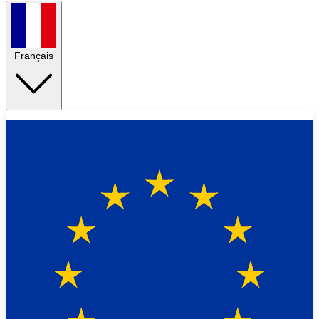
Français