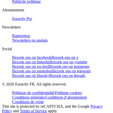
Publicité politique
Abonnements
Euractiv Pro
Newsletters
Rapporteur
Newsletters en anglais
Social
Bezoek ons op facebook
Bezoek ons op x
Bezoek ons op linkedin
Bezoek ons op youtube
Bezoek ons op rss-feed
Bezoek ons op instagram
Bezoek ons op mastodon
Bezoek ons op telegram
Bezoek ons op bluesky
Bezoek ons op threads
©
2026
Euractiv FR. All rights reserved.
Politique de confidentialité
Politique cookies
Conditions générales
Conditions d’abonnement
Conditions de vente
This site is protected by reCAPTCHA, and the Google
Privacy
Policy
and
Terms of Service
apply.