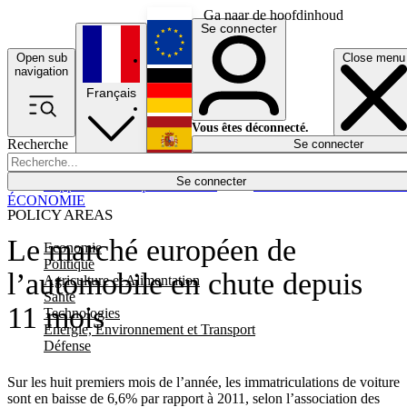
Ga naar de hoofdinhoud
Se connecter
Open sub
Close menu
English
navigation
Français
Deutsch
Vous êtes déconnecté.
Recherche
Se connecter
Español
Lumières éteintes
Se connecter
Rapporteur
Politique
Économie
Newsletters
Evénements
Em
ÉCONOMIE
POLICY AREAS
Le marché européen de
Economie
Politique
l’automobile en chute depuis
Agriculture et Alimentation
Santé
11 mois
Technologies
Energie, Environnement et Transport
Défense
Sur les huit premiers mois de l’année, les immatriculations de voiture
sont en baisse de 6,6% par rapport à 2011, selon l’association des