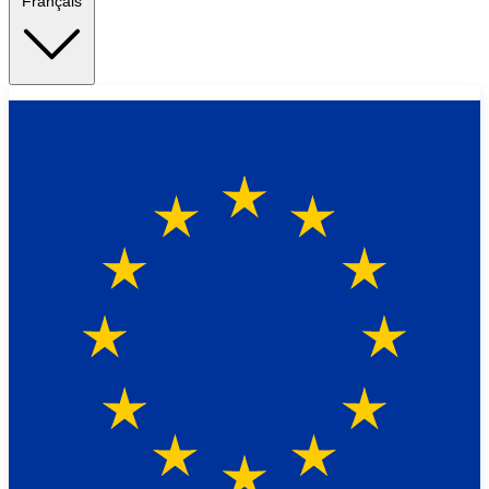
Français