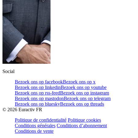
Social
Bezoek ons op facebook
Bezoek ons op x
Bezoek ons op linkedin
Bezoek ons op youtube
Bezoek ons op rss-feed
Bezoek ons op instagram
Bezoek ons op mastodon
Bezoek ons op telegram
Bezoek ons op bluesky
Bezoek ons op threads
©
2026
Euractiv FR
Politique de confidentialité
Politique cookies
Conditions générales
Conditions d’abonnement
Conditions de vente