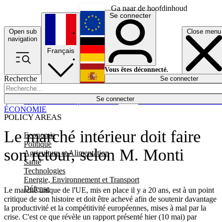
Ga naar de hoofdinhoud
Se connecter
Open sub
Close menu
English
navigation
Français
Deutsch
Vous êtes déconnecté.
Recherche
Se connecter
Español
Lumières éteintes
Se connecter
Rapporteur
Politique
Économie
Newsletters
Evénements
Em
ÉCONOMIE
POLICY AREAS
Le marché intérieur doit faire
Economie
Politique
son retour, selon M. Monti
Agriculture et Alimentation
Santé
Technologies
Energie, Environnement et Transport
Défense
Le marché unique de l'UE, mis en place il y a 20 ans, est à un point
critique de son histoire et doit être achevé afin de soutenir davantage
la productivité et la compétitivité européennes, mises à mal par la
crise. C'est ce que révèle un rapport présenté hier (10 mai) par