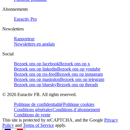
Abonnements
Euractiv Pro
Newsletters
Rapporteur
Newsletters en anglais
Social
Bezoek ons op facebook
Bezoek ons op x
Bezoek ons op linkedin
Bezoek ons op youtube
Bezoek ons op rss-feed
Bezoek ons op instagram
Bezoek ons op mastodon
Bezoek ons op telegram
Bezoek ons op bluesky
Bezoek ons op threads
©
2026
Euractiv FR. All rights reserved.
Politique de confidentialité
Politique cookies
Conditions générales
Conditions d’abonnement
Conditions de vente
This site is protected by reCAPTCHA, and the Google
Privacy
Policy
and
Terms of Service
apply.