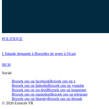
POLITIQUE
L'Islande demande à Bruxelles de rester à l'écart
08:36
Social
Bezoek ons op facebook
Bezoek ons op x
Bezoek ons op linkedin
Bezoek ons op youtube
Bezoek ons op rss-feed
Bezoek ons op instagram
Bezoek ons op mastodon
Bezoek ons op telegram
Bezoek ons op bluesky
Bezoek ons op threads
©
2026
Euractiv FR