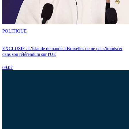
POLITIQUE
EXCLUSIF : L'Islande demande à Bruxelles de ne pas s'immiscer
dans son référendum sur l'UE
09:07