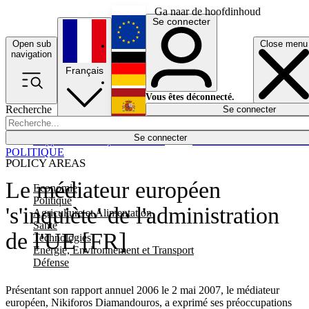
Ga naar de hoofdinhoud
Se connecter
Open sub
Close menu
English
navigation
Français
Deutsch
Vous êtes déconnecté.
Recherche
Se connecter
Español
Lumières éteintes
Se connecter
Rapporteur
Politique
Économie
Newsletters
Evénements
Em
POLITIQUE
POLICY AREAS
Le médiateur européen
Economie
Politique
's'inquiète' de l'administration
Agriculture et Alimentation
Santé
de l'UE [FR]
Technologies
Energie, Environnement et Transport
Défense
Présentant son rapport annuel 2006 le 2 mai 2007, le médiateur
européen, Nikiforos Diamandouros, a exprimé ses préoccupations