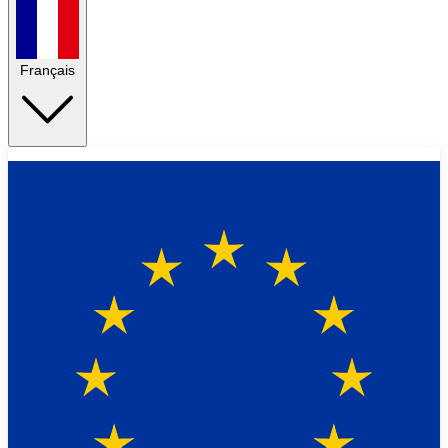
Français