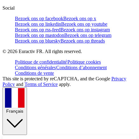
Social
Bezoek ons op facebook
Bezoek ons op x
Bezoek ons op linkedin
Bezoek ons op youtube
Bezoek ons op rss-feed
Bezoek ons op instagram
Bezoek ons op mastodon
Bezoek ons op telegram
Bezoek ons op bluesky
Bezoek ons op threads
©
2026
Euractiv FR. All rights reserved.
Politique de confidentialité
Politique cookies
Conditions générales
Conditions d’abonnement
Conditions de vente
This site is protected by reCAPTCHA, and the Google
Privacy
Policy
and
Terms of Service
apply.
Français