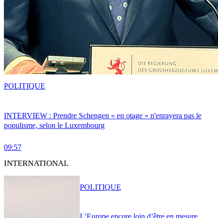
POLITIQUE
INTERVIEW : Prendre Schengen « en otage » n'enrayera pas le
populisme, selon le Luxembourg
09:57
INTERNATIONAL
POLITIQUE
L’Europe encore loin d’être en mesure