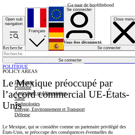
Ga naar de hoofdinhoud
Se connecter
Open sub
Close menu
English
navigation
Français
Deutsch
Vous êtes déconnecté.
Recherche
Se connecter
Español
Lumières éteintes
Se connecter
Rapporteur
Politique
Économie
Newsletters
Evénements
Em
POLITIQUE
POLICY AREAS
Le Mexique préoccupé par
Economie
Politique
l’accord commercial UE-États-
Agriculture et Alimentation
Santé
Unis
Technologies
Energie, Environnement et Transport
Défense
Le Mexique, qui se considère comme un partenaire privilégié des
États-Unis, se préoccupe des conséquences éventuelles du