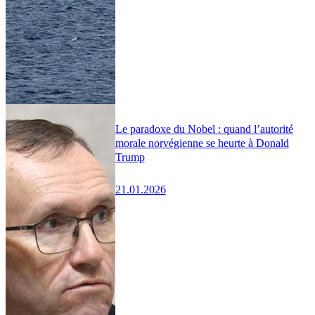
Le paradoxe du Nobel : quand l’autorité
morale norvégienne se heurte à Donald
Trump
21.01.2026