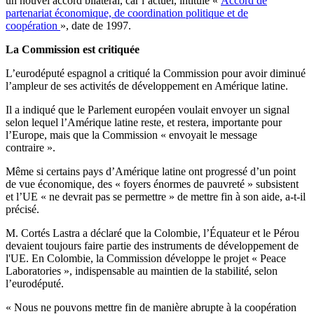
un nouvel accord bilatéral, car l’actuel, intitulé «
Accord de
partenariat économique, de coordination politique et de
coopération
», date de 1997.
La Commission est critiquée
L’eurodéputé espagnol a critiqué la Commission pour avoir diminué
l’ampleur de ses activités de développement en Amérique latine.
Il a indiqué que le Parlement européen voulait envoyer un signal
selon lequel l’Amérique latine reste, et restera, importante pour
l’Europe, mais que la Commission « envoyait le message
contraire ».
Même si certains pays d’Amérique latine ont progressé d’un point
de vue économique, des « foyers énormes de pauvreté » subsistent
et l’UE « ne devrait pas se permettre » de mettre fin à son aide, a-t-il
précisé.
M. Cortés Lastra a déclaré que la Colombie, l’Équateur et le Pérou
devaient toujours faire partie des instruments de développement de
l'UE. En Colombie, la Commission développe le projet « Peace
Laboratories », indispensable au maintien de la stabilité, selon
l’eurodéputé.
« Nous ne pouvons mettre fin de manière abrupte à la coopération