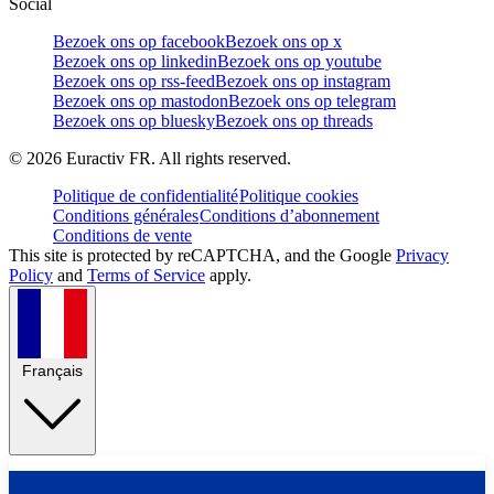
Social
Bezoek ons op facebook
Bezoek ons op x
Bezoek ons op linkedin
Bezoek ons op youtube
Bezoek ons op rss-feed
Bezoek ons op instagram
Bezoek ons op mastodon
Bezoek ons op telegram
Bezoek ons op bluesky
Bezoek ons op threads
©
2026
Euractiv FR. All rights reserved.
Politique de confidentialité
Politique cookies
Conditions générales
Conditions d’abonnement
Conditions de vente
This site is protected by reCAPTCHA, and the Google
Privacy
Policy
and
Terms of Service
apply.
Français