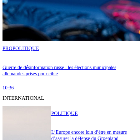
PRO
POLITIQUE
Guerre de désinformation russe : les élections municipales
allemandes prises pour cible
10:36
INTERNATIONAL
POLITIQUE
L’Europe encore loin d’être en mesure
d’assurer la défense du Groenland