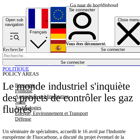
Ga naar de hoofdinhoud
Se connecter
Open sub
Close menu
English
navigation
Français
Deutsch
Vous êtes déconnecté.
Recherche
Se connecter
Español
Lumières éteintes
Se connecter
Rapporteur
Politique
Économie
Newsletters
Evénements
Em
POLITIQUE
POLICY AREAS
Le monde industriel s'inquiète
Economie
Politique
des projets de contrôler les gaz
Agriculture et Alimentation
Santé
fluorés
Technologies
Energie, Environnement et Transport
Défense
Un séminaire de spécialistes, accueilli le 16 avril par l'Industrie
européenne de Fluocarbone, a discuté du projet éventuel de la