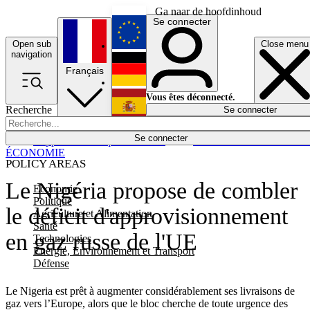
Ga naar de hoofdinhoud
Se connecter
Open sub
Close menu
English
navigation
Français
Deutsch
Vous êtes déconnecté.
Recherche
Se connecter
Español
Lumières éteintes
Se connecter
Rapporteur
Politique
Économie
Newsletters
Evénements
Em
ÉCONOMIE
POLICY AREAS
Le Nigéria propose de combler
Economie
Politique
le déficit d'approvisionnement
Agriculture et Alimentation
Santé
en gaz russe de l'UE
Technologies
Energie, Environnement et Transport
Défense
Le Nigeria est prêt à augmenter considérablement ses livraisons de
gaz vers l’Europe, alors que le bloc cherche de toute urgence des