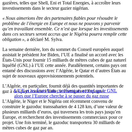
gazières, telles que Shell, Eni et Total Energies, à accroître leurs
investissements dans le secteur gazier nigérian.
« Nous aimerions être des partenaires fiables pour résoudre le
problème de l’énergie en Europe et nous ne pouvons y parvenir
qu’en travaillant ensemble. Ce n’est que lorsque les investissements
dans ces secteurs seront accrus que le Nigéria pourra remplir cette
obligation »
, a déclaré M. Sylva.
La semaine dernière, lors du sommet du Conseil européen auquel
assistait le président Joe Biden, l’UE a finalisé un accord avec les
États-Unis pour fournir 15 milliards de mètres cubes de gaz naturel
liquéfié (GNL) à l’UE cette année. Parallèlement, certains pays ont
entamé des discussions avec l’Algérie, le Qatar et d’autres États au
sujet de nouveaux approvisionnements potentiels.
L’Algérie, en particulier, fournit déjà des quantités importantes de
L’UE et les États-Unis concluent un accord sur le GNL
gaz à des pays comme l’Italie, le Portugal et l’Espagne.
alors que l’Europe cherche à se passer du gaz russe
L’Algérie, le Niger et le Nigéria ont récemment convenu de
construire le gazoduc transsaharien de 4 128 km, d’une valeur de
plusieurs milliards d’euros, qui traversera les trois pays jusqu’en
Europe, et recherchent des investissements commerciaux pour ce
projet. Une fois terminé, le gazoduc transportera 30 milliards de
mètres cubes de gaz par an.