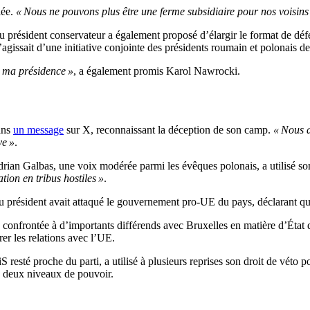
lée.
« Nous ne pouvons plus être une ferme subsidiaire pour nos voisin
au président conservateur a également proposé d’élargir le format de d
agissait d’une initiative conjointe des présidents roumain et polonais d
e ma présidence »
, a également promis Karol Nawrocki.
dans
un message
sur X, reconnaissant la déception de son camp.
« Nous a
ve »
.
rian Galbas, une voix modérée parmi les évêques polonais, a utilisé son
tion en tribus hostiles »
.
u président avait attaqué le gouvernement pro-UE du pays, déclarant qu
onfrontée à d’importants différends avec Bruxelles en matière d’État de 
er les relations avec l’UE.
 resté proche du parti, a utilisé à plusieurs reprises son droit de vé
es deux niveaux de pouvoir.