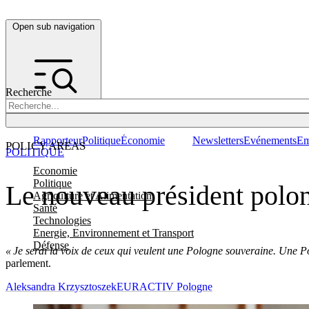
Open sub navigation
Recherche
Rapporteur
Politique
Économie
Newsletters
Evénements
Em
POLICY AREAS
POLITIQUE
Economie
Politique
Le nouveau président polon
Agriculture et Alimentation
Santé
Technologies
Energie, Environnement et Transport
Défense
« Je serai la voix de ceux qui veulent une Pologne souveraine. Une P
parlement.
Aleksandra Krzysztoszek
EURACTIV Pologne