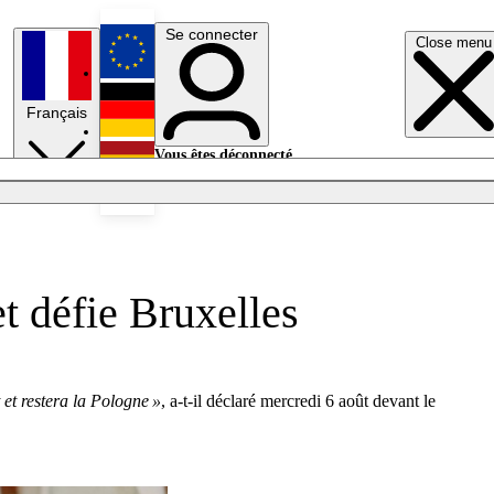
Se connecter
Close menu
English
Français
Deutsch
Vous êtes déconnecté.
Se connecter
Español
Lumières éteintes
t défie Bruxelles
et restera la Pologne »
, a-t-il déclaré mercredi 6 août devant le