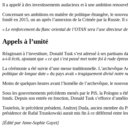
Il a appelé à des investissements audacieux et à une ambition renouve
Concernant ses ambitions en matière de politique étrangère, le nouve
fondé en 2015, un an après l’annexion de la Crimée par la Russie. Il s’
« Le renforcement du flanc oriental de l’OTAN sera l’axe directeur d
Appels à l’unité
Réagissant à l’investiture, Donald Tusk s’est adressé à ses partisans 
a-t-il écrit, ajoutant que
« ce qui s’est passé met notre foi à rude épreu
La cérémonie a été suivie d’une messe traditionnelle. L’archevêque Ad
politique de longue date »
du pays avait
« tragiquement divisé notre na
Moins de quelques heures avant l’homélie de l’archevêque, le nouvea
Sous les gouvernements précédents menés par le PiS, la Pologne a été c
fonds. Depuis son entrée en fonction, Donald Tusk s’efforce d’amélior
Toutefois, le précédent président, Andrzej Duda, ancien membre du PiS
présidence de Rafał Trzaskowski aurait mis fin à ce différend entre l
[Édité par Anne-Sophie Gayet]