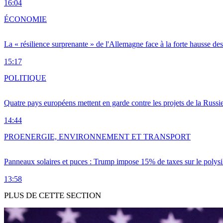
16:04
ÉCONOMIE
La « résilience surprenante » de l'Allemagne face à la forte hausse de
15:17
POLITIQUE
Quatre pays européens mettent en garde contre les projets de la Russi
14:44
PRO
ENERGIE, ENVIRONNEMENT ET TRANSPORT
Panneaux solaires et puces : Trump impose 15% de taxes sur le polysi
13:58
PLUS DE CETTE SECTION