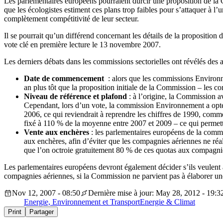
Les parlementaires européens pourraient durcir une proposition de la 
que les écologistes estiment ces plans trop faibles pour s’attaquer à 
complètement compétitivité de leur secteur.
Il se pourrait qu’un différend concernant les détails de la propositio
vote clé en première lecture le 13 novembre 2007.
Les derniers débats dans les commissions sectorielles ont révélés des 
Date de commencement
: alors que les commissions Environn
an plus tôt que la proposition initiale de la Commission – les
Niveau de référence et plafond
: à l’origine, la Commission a
Cependant, lors d’un vote, la commission Environnement a opté 
2006, ce qui reviendrait à reprendre les chiffres de 1990, com
fixé à 110 % de la moyenne entre 2007 et 2009 – ce qui permettr
Vente aux enchères
: les parlementaires européens de la commi
aux enchères, afin d’éviter que les compagnies aériennes ne réa
que l’on octroie gratuitement 80 % de ces quotas aux compagni
Les parlementaires européens devront également décider s’ils veulent
compagnies aériennes, si la Commission ne parvient pas à élaborer un
Nov 12, 2007 - 08:50
Dernière mise à jour: May 28, 2012 - 19:3
Energie, Environnement et Transport
Energie & Climat
Print
Partager