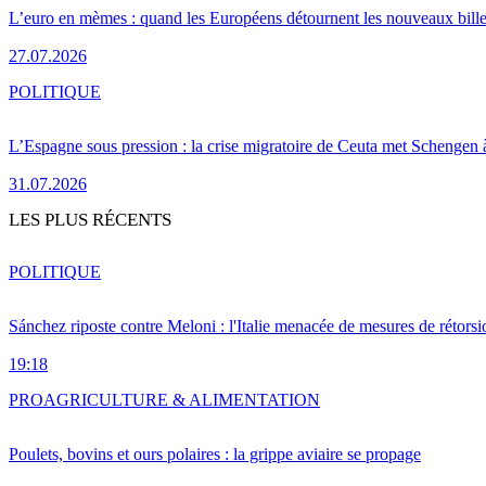
L’euro en mèmes : quand les Européens détournent les nouveaux bille
27.07.2026
POLITIQUE
L’Espagne sous pression : la crise migratoire de Ceuta met Schengen 
31.07.2026
LES PLUS RÉCENTS
POLITIQUE
Sánchez riposte contre Meloni : l'Italie menacée de mesures de rétorsi
19:18
PRO
AGRICULTURE & ALIMENTATION
Poulets, bovins et ours polaires : la grippe aviaire se propage