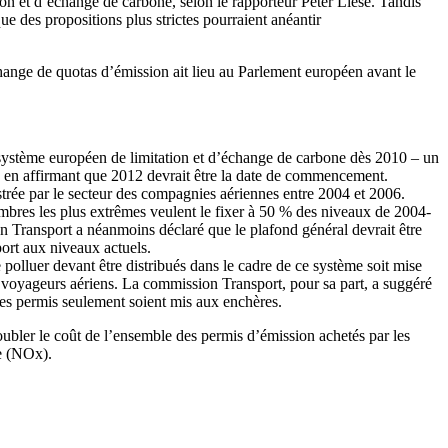
on et d’échange de carbone, selon le rapporteur Peter Liese. Tandis
e des propositions plus strictes pourraient anéantir
change de quotas d’émission ait lieu au Parlement européen avant le
système européen de limitation et d’échange de carbone dès 2010 – un
es en affirmant que 2012 devrait être la date de commencement.
strée par le secteur des compagnies aériennes entre 2004 et 2006.
mbres les plus extrêmes veulent le fixer à 50 % des niveaux de 2004-
n Transport a néanmoins déclaré que le plafond général devrait être
ort aux niveaux actuels.
olluer devant être distribués dans le cadre de ce système soit mise
x voyageurs aériens. La commission Transport, pour sa part, a suggéré
es permis seulement soient mis aux enchères.
bler le coût de l’ensemble des permis d’émission achetés par les
te (NOx).