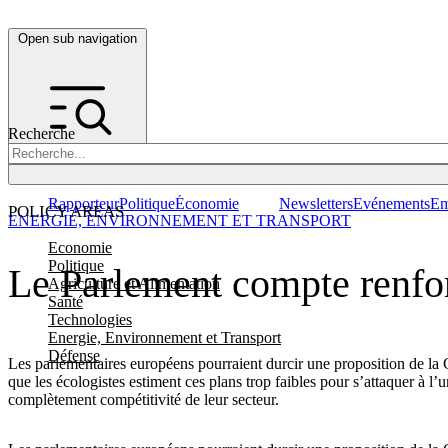
Open sub navigation
Recherche
Rapporteur
Politique
Économie
Newsletters
Evénements
Em
POLICY AREAS
ENERGIE, ENVIRONNEMENT ET TRANSPORT
Economie
Politique
Le Parlement compte renfor
Agriculture et Alimentation
Santé
Technologies
Energie, Environnement et Transport
Défense
Les parlementaires européens pourraient durcir une proposition de la 
que les écologistes estiment ces plans trop faibles pour s’attaquer à 
complètement compétitivité de leur secteur.