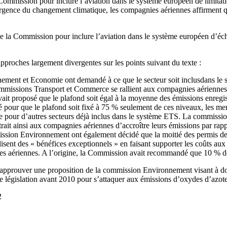
Commission pour inclure l’aviation dans le système européen de limitati
l’urgence du changement climatique, les compagnies aériennes affirment qu
n de la Commission pour inclure l’aviation dans le système européen d’é
approches largement divergentes sur les points suivant du texte :
ement et Economie ont demandé à ce que le secteur soit inclusdans le 
 commissions Transport et Commerce se rallient aux compagnies aérienn
vait proposé que le plafond soit égal à la moyenne des émissions enregi
pour que le plafond soit fixé à 75 % seulement de ces niveaux, les me
me pour d’autres secteurs déjà inclus dans le système ETS. La commissio
ait ainsi aux compagnies aériennes d’accroître leurs émissions par rapp
ssion Environnement ont également décidé que la moitié des permis de p
lisent des « bénéfices exceptionnels » en faisant supporter les coûts au
es aériennes. A l’origine, la Commission avait recommandé que 10 % d
 approuver une proposition de la commission Environnement visant à dou
e législation avant 2010 pour s’attaquer aux émissions d’oxydes d’azo
2