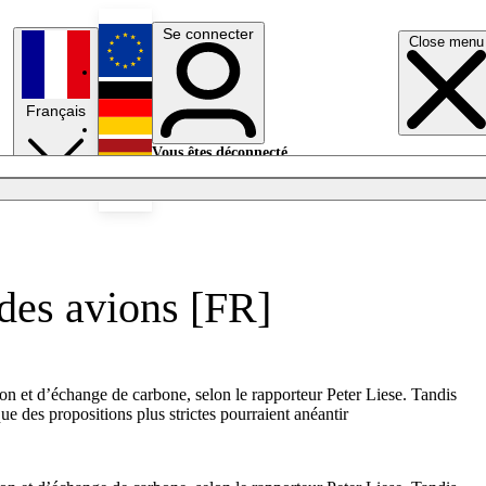
Se connecter
Close menu
English
Français
Deutsch
Vous êtes déconnecté.
Se connecter
Español
Lumières éteintes
 des avions [FR]
on et d’échange de carbone, selon le rapporteur Peter Liese. Tandis
e des propositions plus strictes pourraient anéantir