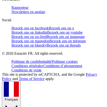
Rapporteur
Newsletters en anglais
Social
Bezoek ons op facebook
Bezoek ons op x
Bezoek ons op linkedin
Bezoek ons op youtube
Bezoek ons op rss-feed
Bezoek ons op instagram
Bezoek ons op mastodon
Bezoek ons op telegram
Bezoek ons op bluesky
Bezoek ons op threads
©
2026
Euractiv FR. All rights reserved.
Politique de confidentialité
Politique cookies
Conditions générales
Conditions d’abonnement
Conditions de vente
This site is protected by reCAPTCHA, and the Google
Privacy
Policy
and
Terms of Service
apply.
Français