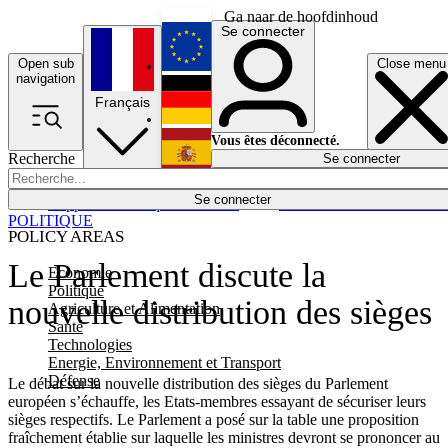
Ga naar de hoofdinhoud
Se connecter
Open sub
Close menu
English
navigation
Français
Deutsch
Vous êtes déconnecté.
Recherche
Se connecter
Español
Lumières éteintes
Se connecter
Rapporteur
Politique
Économie
Newsletters
Evénements
Em
POLITIQUE
POLICY AREAS
Le Parlement discute la
Economie
Politique
nouvelle distribution des sièges
Agriculture et Alimentation
Santé
Technologies
Energie, Environnement et Transport
Défense
Le débat sur la nouvelle distribution des sièges du Parlement
européen s’échauffe, les Etats-membres essayant de sécuriser leurs
sièges respectifs. Le Parlement a posé sur la table une proposition
fraîchement établie sur laquelle les ministres devront se prononcer au