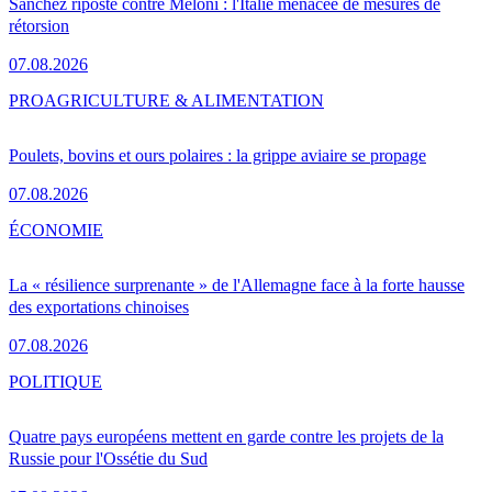
Sánchez riposte contre Meloni : l'Italie menacée de mesures de
rétorsion
07.08.2026
PRO
AGRICULTURE & ALIMENTATION
Poulets, bovins et ours polaires : la grippe aviaire se propage
07.08.2026
ÉCONOMIE
La « résilience surprenante » de l'Allemagne face à la forte hausse
des exportations chinoises
07.08.2026
POLITIQUE
Quatre pays européens mettent en garde contre les projets de la
Russie pour l'Ossétie du Sud