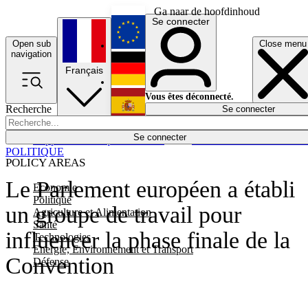
Ga naar de hoofdinhoud
Se connecter
Open sub
Close menu
English
navigation
Français
Deutsch
Vous êtes déconnecté.
Recherche
Se connecter
Español
Lumières éteintes
Se connecter
Rapporteur
Politique
Économie
Newsletters
Evénements
Em
POLITIQUE
POLICY AREAS
Le Parlement européen a établi
Economie
Politique
un groupe de travail pour
Agriculture et Alimentation
Santé
influencer la phase finale de la
Technologies
Energie, Environnement et Transport
Convention
Défense