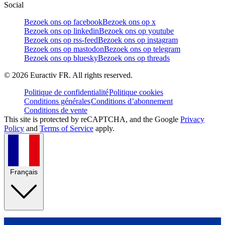
Social
Bezoek ons op facebook
Bezoek ons op x
Bezoek ons op linkedin
Bezoek ons op youtube
Bezoek ons op rss-feed
Bezoek ons op instagram
Bezoek ons op mastodon
Bezoek ons op telegram
Bezoek ons op bluesky
Bezoek ons op threads
©
2026
Euractiv FR. All rights reserved.
Politique de confidentialité
Politique cookies
Conditions générales
Conditions d’abonnement
Conditions de vente
This site is protected by reCAPTCHA, and the Google
Privacy
Policy
and
Terms of Service
apply.
Français