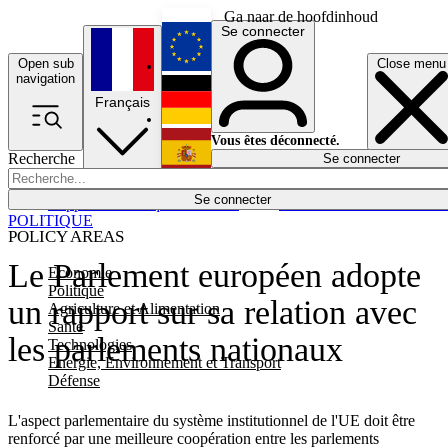
Ga naar de hoofdinhoud
Se connecter
Open sub
Close menu
English
navigation
Français
Deutsch
Vous êtes déconnecté.
Recherche
Se connecter
Español
Lumières éteintes
Se connecter
Rapporteur
Politique
Économie
Newsletters
Evénements
Em
POLITIQUE
POLICY AREAS
Le Parlement européen adopte
Economie
Politique
un rapport sur sa relation avec
Agriculture et Alimentation
Santé
les parlements nationaux
Technologies
Energie, Environnement et Transport
Défense
L'aspect parlementaire du système institutionnel de l'UE doit être
renforcé par une meilleure coopération entre les parlements