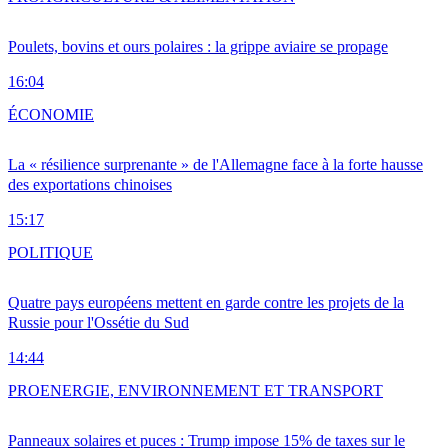
Poulets, bovins et ours polaires : la grippe aviaire se propage
16:04
ÉCONOMIE
La « résilience surprenante » de l'Allemagne face à la forte hausse
des exportations chinoises
15:17
POLITIQUE
Quatre pays européens mettent en garde contre les projets de la
Russie pour l'Ossétie du Sud
14:44
PRO
ENERGIE, ENVIRONNEMENT ET TRANSPORT
Panneaux solaires et puces : Trump impose 15% de taxes sur le