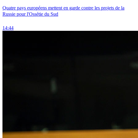
Quatre pays européens mettent en garde contre les projets de la
Russie pour l'Ossétie du Sud
14:44