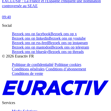
EXCLUSIF : La France et l'Espagne critiquent une nomination
controversée au SEAE
09:40
Social
Bezoek ons op facebook
Bezoek ons op x
Bezoek ons op linkedin
Bezoek ons op youtube
Bezoek ons op rss-feed
Bezoek ons op instagram
Bezoek ons op mastodon
Bezoek ons op telegram
Bezoek ons op bluesky
Bezoek ons op threads
©
2026
Euractiv FR
Politique de confidentialité
Politique cookies
Conditions générales
Conditions d’abonnement
Conditions de vente
Services