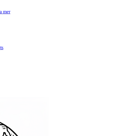
la mer
ts