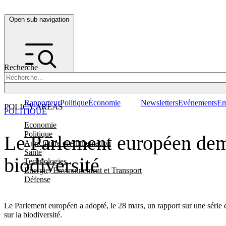
Open sub navigation
Recherche
Rapporteur
Politique
Économie
Newsletters
Evénements
Em
POLICY AREAS
POLITIQUE
Economie
Politique
Le Parlement européen dem
Agriculture et Alimentation
Santé
biodiversité
Technologies
Energie, Environnement et Transport
Défense
Le Parlement européen a adopté, le 28 mars, un rapport sur une série 
sur la biodiversité.