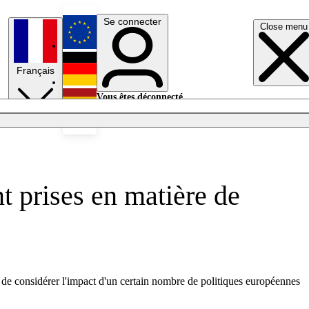
Se connecter
Close menu
English
Français
Deutsch
Vous êtes déconnecté.
Se connecter
Español
Lumières éteintes
 prises en matière de
 de considérer l'impact d'un certain nombre de politiques européennes