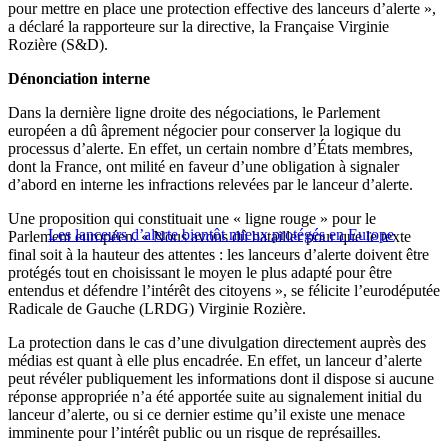
pour mettre en place une protection effective des lanceurs d’alerte »,
a déclaré la rapporteure sur la directive, la Française Virginie
Rozière (S&D).
Dénonciation interne
Dans la dernière ligne droite des négociations, le Parlement
européen a dû âprement négocier pour conserver la logique du
processus d’alerte. En effet, un certain nombre d’États membres,
dont la France, ont milité en faveur d’une obligation à signaler
d’abord en interne les infractions relevées par le lanceur d’alerte.
Une proposition qui constituait une « ligne rouge » pour le
Les lanceurs d’alerte bientôt mieux protégés en Europe
Parlement européen. « Nous avons dû batailler pour que le texte
final soit à la hauteur des attentes : les lanceurs d’alerte doivent être
protégés tout en choisissant le moyen le plus adapté pour être
entendus et défendre l’intérêt des citoyens », se félicite l’eurodéputée
Radicale de Gauche (LRDG) Virginie Rozière.
La protection dans le cas d’une divulgation directement auprès des
médias est quant à elle plus encadrée. En effet, un lanceur d’alerte
peut révéler publiquement les informations dont il dispose si aucune
réponse appropriée n’a été apportée suite au signalement initial du
lanceur d’alerte, ou si ce dernier estime qu’il existe une menace
imminente pour l’intérêt public ou un risque de représailles.