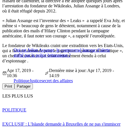
Hasard de calendrier, la directive a été adoptée quelques jours après
l’arrestation du fondateur de Wikileaks, Julian Assange à Londres,
où il était réfugié depuis 2012.
« Julian Assange est l’inventeur des « Leaks » a rappelé Eva Joly, et
même si « beaucoup de gens le détestent, notamment à cause de la
publication des mails d’Hilary Clinton pendant la campagne
américaine, il faut noter son courage », a rappelé l’eurodéputée.
Le fondateur de Wikileaks craint une extradition vers les Etats-Unis,
Qui est Julian Assange, le controversé lanceur d’alerte
qui a fait une demande pour le juger pour « piratage informatique »,
arrêté par la police britannique ?
un chef d’accusation qui serait certainement étendu à celui
d’espionnage .
Apr 17, 2019 -
Dernière mise à jour: Apr 17, 2019 -
10:36
14:19
Politique
Justice
secret des affaires
Print
Partager
LES PLUS LUS
POLITIQUE
EXCLUSIF : L'Islande demande à Bruxelles de ne pas s'immiscer