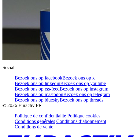
Social
Bezoek ons op facebook
Bezoek ons op x
Bezoek ons op linkedin
Bezoek ons op youtube
Bezoek ons op rss-feed
Bezoek ons op instagram
Bezoek ons op mastodon
Bezoek ons op telegram
Bezoek ons op bluesky
Bezoek ons op threads
©
2026
Euractiv FR
Politique de confidentialité
Politique cookies
Conditions générales
Conditions d’abonnement
Conditions de vente