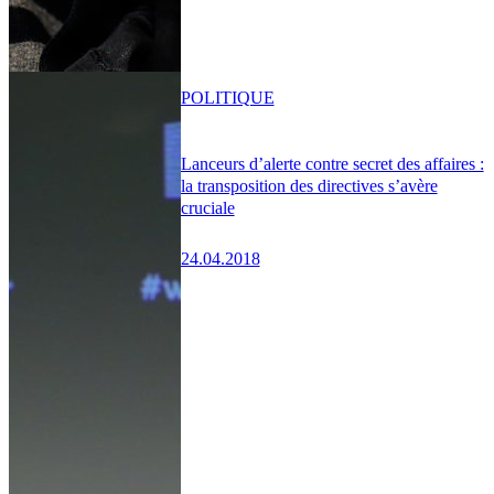
POLITIQUE
Lanceurs d’alerte contre secret des affaires :
la transposition des directives s’avère
cruciale
24.04.2018