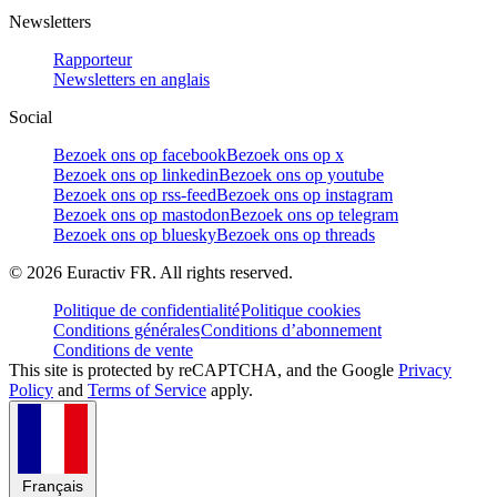
Newsletters
Rapporteur
Newsletters en anglais
Social
Bezoek ons op facebook
Bezoek ons op x
Bezoek ons op linkedin
Bezoek ons op youtube
Bezoek ons op rss-feed
Bezoek ons op instagram
Bezoek ons op mastodon
Bezoek ons op telegram
Bezoek ons op bluesky
Bezoek ons op threads
©
2026
Euractiv FR. All rights reserved.
Politique de confidentialité
Politique cookies
Conditions générales
Conditions d’abonnement
Conditions de vente
This site is protected by reCAPTCHA, and the Google
Privacy
Policy
and
Terms of Service
apply.
Français