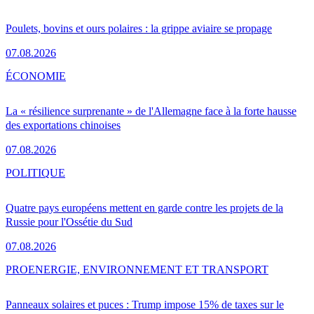
Poulets, bovins et ours polaires : la grippe aviaire se propage
07.08.2026
ÉCONOMIE
La « résilience surprenante » de l'Allemagne face à la forte hausse
des exportations chinoises
07.08.2026
POLITIQUE
Quatre pays européens mettent en garde contre les projets de la
Russie pour l'Ossétie du Sud
07.08.2026
PRO
ENERGIE, ENVIRONNEMENT ET TRANSPORT
Panneaux solaires et puces : Trump impose 15% de taxes sur le