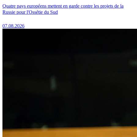
Quatre pays européens mettent en garde contre les projets de la
Russie pour l'Ossétie du Sud
07.08.2026