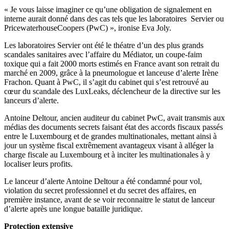
« Je vous laisse imaginer ce qu’une obligation de signalement en
interne aurait donné dans des cas tels que les laboratoires Servier ou
PricewaterhouseCoopers (PwC) », ironise Eva Joly.
Les laboratoires Servier ont été le théatre d’un des plus grands
scandales sanitaires avec l’affaire du Médiator, un coupe-faim
toxique qui a fait 2000 morts estimés en France avant son retrait du
marché en 2009, grâce à la pneumologue et lanceuse d’alerte Irène
Frachon. Quant à PwC, il s’agit du cabinet qui s’est retrouvé au
cœur du scandale des LuxLeaks, déclencheur de la directive sur les
lanceurs d’alerte.
Antoine Deltour, ancien auditeur du cabinet PwC, avait transmis aux
médias des documents secrets faisant état des accords fiscaux passés
entre le Luxembourg et de grandes multinationales, mettant ainsi à
jour un système fiscal extrêmement avantageux visant à alléger la
charge fiscale au Luxembourg et à inciter les multinationales à y
localiser leurs profits.
Le lanceur d’alerte Antoine Deltour a été condamné pour vol,
violation du secret professionnel et du secret des affaires, en
première instance, avant de se voir reconnaitre le statut de lanceur
d’alerte après une longue bataille juridique.
Protection extensive