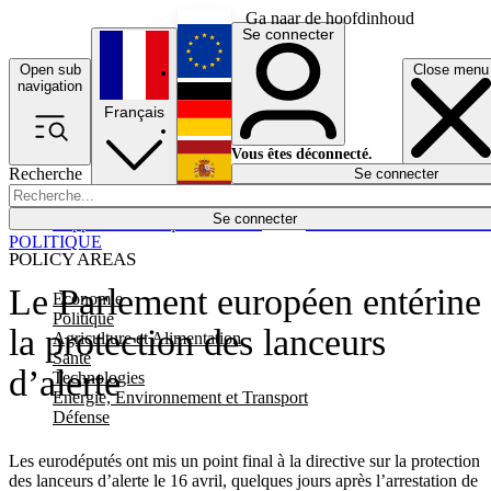
Ga naar de hoofdinhoud
Se connecter
Open sub
Close menu
English
navigation
Français
Deutsch
Vous êtes déconnecté.
Recherche
Se connecter
Español
Lumières éteintes
Se connecter
Rapporteur
Politique
Économie
Newsletters
Evénements
Em
POLITIQUE
POLICY AREAS
Le Parlement européen entérine
Economie
Politique
la protection des lanceurs
Agriculture et Alimentation
Santé
d’alerte
Technologies
Energie, Environnement et Transport
Défense
Les eurodéputés ont mis un point final à la directive sur la protection
des lanceurs d’alerte le 16 avril, quelques jours après l’arrestation de